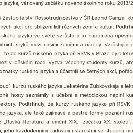
o jazyka, vě­no­va­ný za­čát­ku nového škol­ní­ho roku 2013/
 Za­stu­pi­tel­ství Ros­so­trud­ni­čestva v ČR Leonid Gamza, kt
­ných akcí pro sblí­že­ní lidí růz­ných zemí a kultur. Pod­trh­
 rus­ké­ho jazyka ve světě vzrůs­tá a to na­po­má­há upev­ňo­
ma­nit­ních styků mezi našimi zeměmi a národy. Vzrůs­ta­jí­c
kt, že do kurzů rus­ké­ho jazyka při RSVK v Praze bylo letos 
 než v loň­ském roce. Vyzval všech­ny stu­den­ty kurzů, aby ak­
 po­znatky rus­ké­ho jazyka a účast­ni­li se čet­ných akcí, po­ř
dou­cí kurzů rus­ké­ho jazyka Je­ka­těri­na Zub­kov­s­ka­ja a lek­t
b­ně hosty se­zná­mi­ly s učební a me­to­dic­kou náplní ku
í lek­to­ry. Pod­trh­nu­ly, že kurzy rus­ké­ho jazyka při RSVK 
ho jazyka, ale také za­jí­ma­vé a pestré formy po­zná­ní rus
„Ruská li­te­ra­tu­ra a umění XIX.- za­čát­ku XX. sto­le­tí“.
jeho kaž­do­den­ní­mi ra­dost­mi i sta­rost­mi se stu­den­ti 