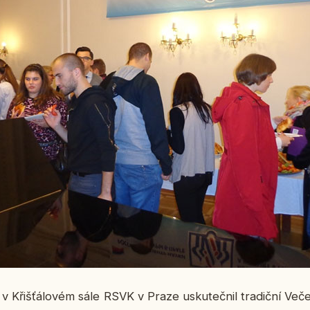
v Křiš­ťá­lo­vém sále RSVK v Praze usku­teč­nil tra­dič­ní Več