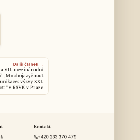
Další článek →
a VII. mezinárodní
ář „Mnohojazyčnost
unikace: výzvy XXI.
letí“ v RSVK v Praze
at
Kontakt
ká
+420 233 370 479