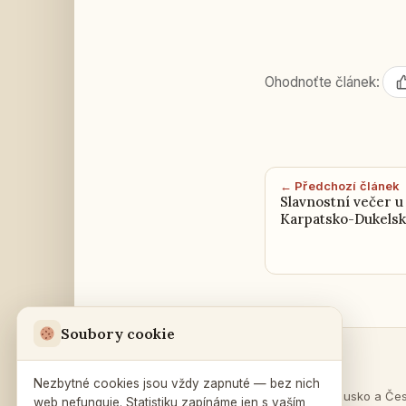
Ohodnoťte článek:
← Předchozí článek
Slavnostní večer u 
Karpatsko-Dukelsk
Soubory cookie
Sekce
Ruský dům
v Praze
Nezbytné cookies jsou vždy zapnuté — bez nich
O Rusku
·
Rusko a Če
web nefunguje. Statistiku zapínáme jen s vaším