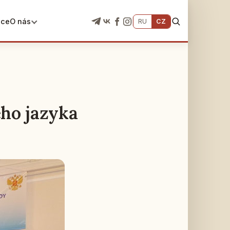
ace
O nás
RU
CZ
ého jazyka