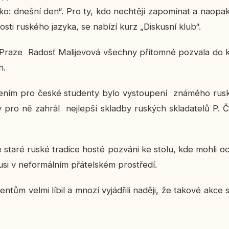
: dnešní den“. Pro ty, kdo ne­chtě­jí za­po­mí­nat a naopak s
os­ti rus­ké­ho jazyka, se nabízí kurz „Dis­kus­ní klub“.
Praze Radosť Ma­li­je­vo­vá všech­ny pří­tom­né po­zva­la do k
h.
­ním pro české stu­den­ty bylo vy­stou­pe­ní zná­mé­ho rus­ké­h
ý pro ně zahrál nej­lep­ší sklad­by rus­kých skla­da­te­lů P. Č
e staré ruské tra­di­ce hosté po­zvá­ni ke stolu, kde mohli 
u­si v ne­for­mál­ním přá­tel­ském pro­stře­dí.
­tům velmi líbil a mnozí vy­já­d­ři­li naději, že takové akce