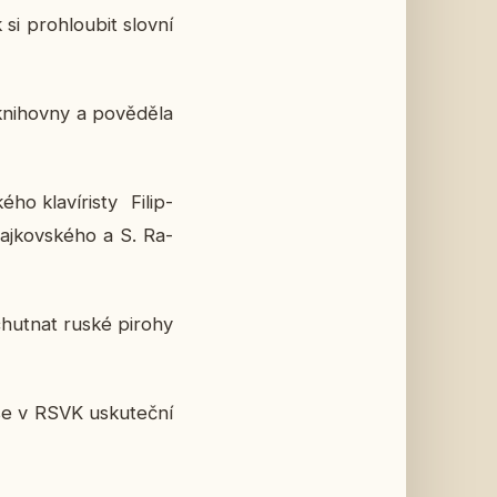
i pro­hlou­bit slovní
nihov­ny a po­vě­dě­la
o kla­ví­ris­ty Fi­lip­
aj­kov­ské­ho a S. Ra­
ochut­nat ruské pirohy
 se v RSVK usku­teč­ní