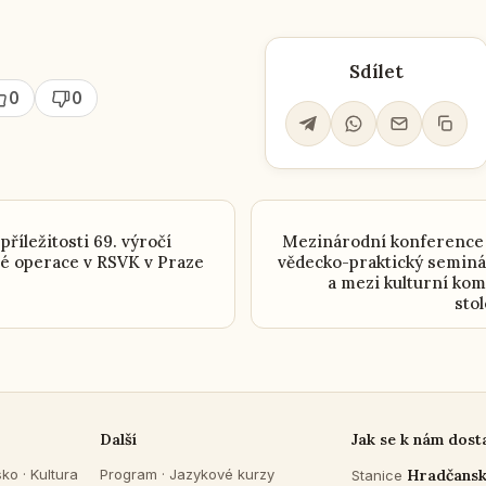
Sdílet
0
0
příležitosti 69. výročí
Mezinárodní konference 
é operace v RSVK v Praze
vědecko-praktický semin
a mezi kulturní kom
sto
Další
Jak se k nám dost
sko
·
Kultura
Program
·
Jazykové kurzy
Hradčans
Stanice