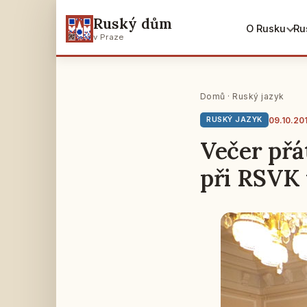
Ruský dům
O Rusku
Ru
v Praze
Domů
·
Ruský jazyk
09.10.20
RUSKÝ JAZYK
Večer přá
při RSVK 