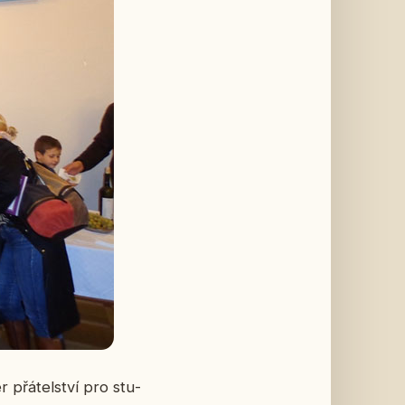
er
přá­tel­ství pro stu­