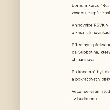
bor­ném kurzu “Rusko
zásobu, zlep­šit zna­l
Kni­hov­ni­ce RSVK v 
o kniž­ních no­vin­kác
Pří­jem­ným pře­kva­pe
pa Sub­bo­ti­na, kter
chma­ni­no­va.
Po kon­cer­tě byli dl
a po­kra­čo­vat v dis­k
Večer se všem stu­den
i v bu­douc­nu.