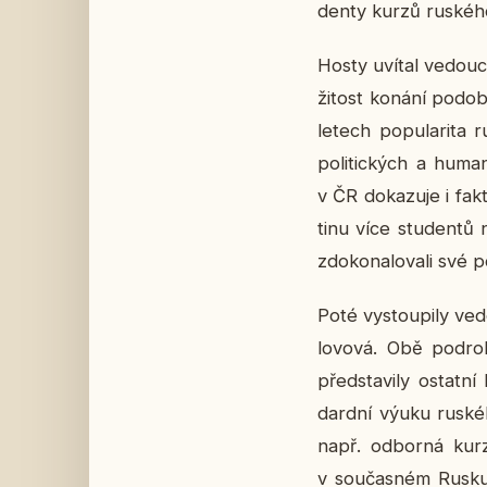
den­ty kurzů rus­ké­h
Hosty uvítal ve­dou­cí
ži­tost konání po­dob
letech po­pu­la­ri­ta
po­li­tic­kých a hu­
v ČR do­ka­zu­je i fa
ti­nu více stu­den­tů
zdo­ko­na­lo­va­li své
Poté vy­stou­pi­ly ve­
lo­vo­vá. Obě po­dro
před­sta­vi­ly ostat­n
dard­ní výuku rus­ké­
např. od­bor­ná kurz 
v sou­čas­ném Rusku, 