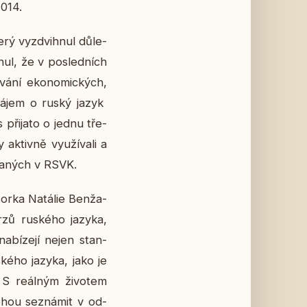
2014.
erý vy­zdvih­nul dů­le­
nul, že v po­sled­ních
vá­ní eko­no­mic­kých,
í zájem o ruský jazyk
při­ja­to o jednu tře­
tiv­ně vy­u­ží­va­li a
á­da­ných v RSVK.
or­ka Na­tá­lie Ben­ža­
rzů rus­ké­ho jazyka,
na­bí­ze­jí nejen stan­
­ké­ho jazyka, jako je
 S re­ál­ným ži­vo­tem
mohou se­zná­mit v od­