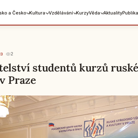
sko a Česko
Kultura
Vzdělávání
Kurzy
Věda
Aktuality
Publik
2
13
telství studentů kurzů rusk
v Praze