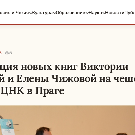
ссия и Чехия
Культура
Образование
Наука
Новости
Пуб
5
6
ция новых книг Виктории
й и Елены Чижовой на че
РЦНК в Праге