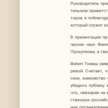
Ру­ко­во­ди­тель пр
тель­ном при­вет­ст
то­ров и по­бла­го­
ко­то­рый служит вз
В пре­зен­та­ции при
че­ских наук Филип
Про­куп­ко­ва, а т
Филип Томаш заявил
ре­вой. Счи­та­ет, 
ское, зна­ком­ство ч
убе­дить пуб­ли­ку 
что, невзи­рая на 
ствен­ную рос­сий­с
ных ор­га­ни­зо­ван