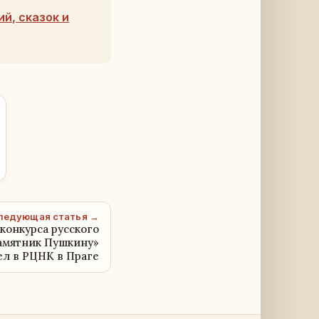
й, сказок и
ледующая статья →
конкурса русского
Памятник Пушкину»
л в РЦНК в Праге