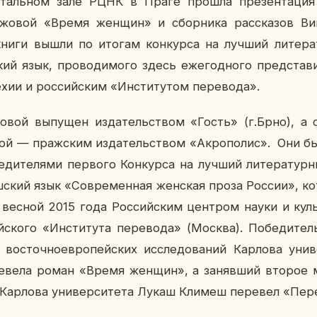
таль­ном зале РЦНК в Праге прошла пре­зен­та­ция 
о­вой «Время женщин» и сбор­ни­ка рас­ска­зов Вик­т
ниги вышли по итогам кон­кур­са на лучший ли­те­ра­
кий язык, про­во­ди­мо­го здесь еже­год­но­го пред­ста­в
ехии и рос­сий­ским «Ин­сти­ту­том пе­ре­во­да».
вой вы­пу­щен из­да­тель­ством «Гость» (г.Брно), а с
­вой — праж­ским из­да­тель­ством «Ак­ро­по­лис». Они бы
­ди­те­ля­ми пер­во­го Кон­кур­са на лучший ли­те­ра­тур­
­ский язык «Со­вре­мен­ная жен­ская проза России», ко­
н весной 2015 года Рос­сий­ским цен­тром науки и кул
­ско­го «Ин­сти­ту­та пе­ре­во­да» (Москва). По­бе­ди­те
 во­сточ­но­ев­ро­пей­ских ис­сле­до­ва­ний Кар­ло­ва уни
е­ве­ла роман «Время женщин», а за­няв­ший второе 
да Кар­ло­ва уни­вер­си­те­та Лукаш Климеш пе­ре­вел «Пе­р