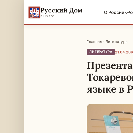
Русский Дом
О России
Ро
в Праге
Главная
·
Литература
21.04.201
ЛИТЕРАТУРА
Презента
Токарево
языке в 