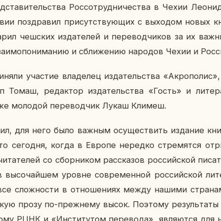
ед­ста­ви­тель­ства Рос­со­труд­ни­че­ства в Чехии Леон
вии по­здра­вил при­сут­ству­ю­щих с вы­хо­дом новых к
да­рил чеш­ских из­да­те­лей и пе­ре­вод­чи­ков за их в
а­и­мо­по­ни­ма­нию и сбли­же­нию на­ро­дов Чехии и Росс
­ня­ли уча­стие вла­де­лец из­да­тель­ства «Ак­ро­по­лис»
 Томаш, ре­дак­тор из­да­тель­ства «Гость» и ли­те­ра­
акже мо­ло­дой пе­ре­вод­чик Лукаш Климеш.
, для него было важным осу­ще­ствить из­да­ние книг
что се­го­дня, когда в Европе неред­ко стре­мят­ся от­
и­та­те­лей со сбор­ни­ком рас­ска­зов рос­сий­ской пи­са­
в вы­со­чай­шем уровне со­вре­мен­ной рос­сий­ской ли­те­
все слож­но­сти в от­но­ше­ни­ях между нашими стра­на­
кую прозу по-преж­не­му высок. По­это­му ре­зуль­та­ты 
­но­му РЦНК и «Ин­сти­ту­том пе­ре­во­да», яв­ля­ют­ся д