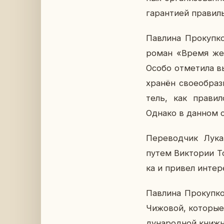
га­ран­ти­ей пра­вил
Пав­ли­на Про­куп­к
роман «Время женщ
Особо от­ме­ти­ла в
хра­нён свое­об­раз
тель, как пра­ви­ло
Однако в данном слу
Пе­ре­вод­чик Лука
путем Вик­то­рии То
ка и привел ин­те­
Пав­ли­на Про­куп­к
Чи­жо­вой, ко­то­р
ду­на­род­ной книж