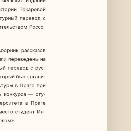
чеш­ских из­да­ний
о­рии То­ка­ре­вой
тур­ный пе­ре­вод с
и­тель­ством Рос­со­
бор­ник рас­ска­зов
ли пе­ре­ве­де­ны на
ный пе­ре­вод с рус­
то­рый был ор­га­ни­
ь­ту­ры в Праге при
ль кон­кур­са — сту­
­вер­си­те­та в Праге
место сту­дент Ин­
е­лом».