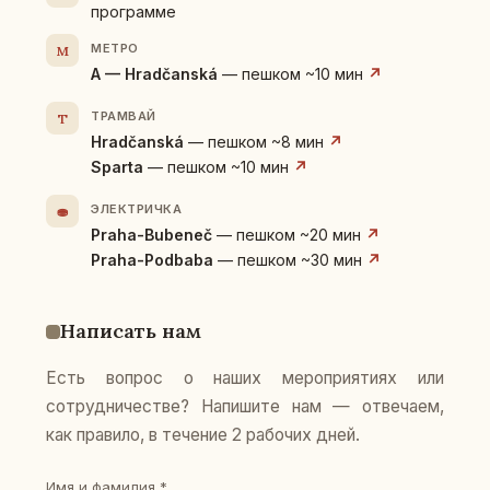
программе
МЕТРО
M
A — Hradčanská
— пешком ~10 мин
↗
ТРАМВАЙ
T
Hradčanská
— пешком ~8 мин
↗
Sparta
— пешком ~10 мин
↗
ЭЛЕКТРИЧКА
⛂
Praha-Bubeneč
— пешком ~20 мин
↗
Praha-Podbaba
— пешком ~30 мин
↗
Написать нам
Есть вопрос о наших мероприятиях или
сотрудничестве? Напишите нам — отвечаем,
как правило, в течение 2 рабочих дней.
Имя и фамилия *