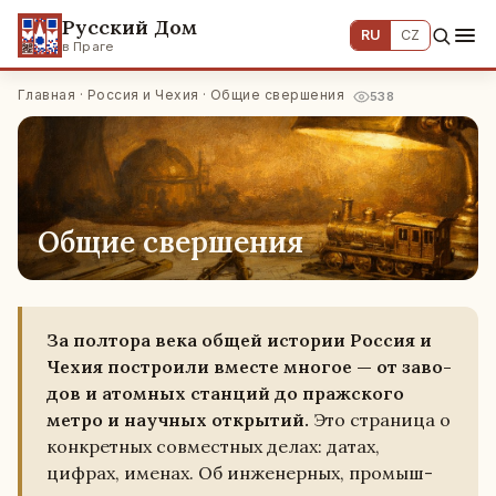
Русский Дом
RU
CZ
в Праге
Главная
·
Россия и Чехия
· Общие свершения
538
Общие свершения
За пол­то­ра века общей ис­то­рии Россия и
Чехия по­стро­и­ли вместе многое — от за­во­
дов и атом­ных стан­ций до праж­ско­го
метро и на­уч­ных от­кры­тий.
Это стра­ни­ца о
кон­крет­ных сов­мест­ных делах: датах,
цифрах, именах. Об ин­же­нер­ных, про­мыш­