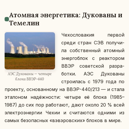
Атом­ная энер­ге­ти­ка: Ду­ко­ва­ны и
Те­ме­лин
Че­хо­сло­ва­кия первой
среди стран СЭВ по­лу­чи­
ла соб­ствен­ный атом­ный
энер­го­блок с ре­ак­то­ром
ВВЭР со­вет­ской раз­ра­
бот­ки. АЭС Ду­ко­ва­ны
АЭС Ду­ко­ва­ны — четыре
блока ВВЭР-440
стро­и­лась с 1979 года по
про­ек­ту, ос­но­ван­но­му на ВВЭР-440/213 — и стала
эта­ло­ном на­дёж­но­сти: четыре её блока (1985–
1987) до сих пор ра­бо­та­ют, дают около 20 % всей
элек­тро­энер­гии Чехии и счи­та­ют­ся одними из
самых без­опас­ных «вэ­вэ­ров­ских» блоков в мире.