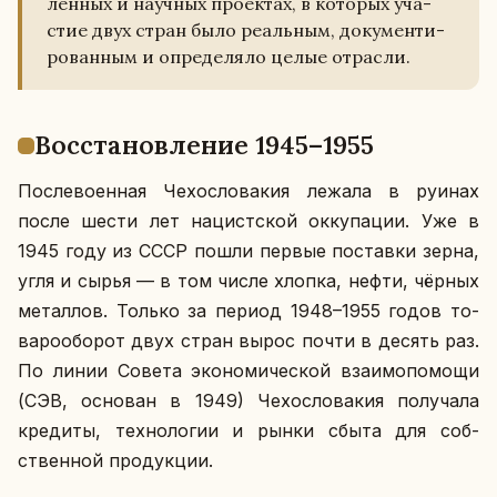
лен­ных и на­уч­ных про­ек­тах, в ко­то­рых уча­
стие двух стран было ре­аль­ным, до­ку­мен­ти­
ро­ван­ным и опре­де­ля­ло целые от­рас­ли.
Вос­ста­нов­ле­ние 1945–1955
По­сле­во­ен­ная Че­хо­сло­ва­кия лежала в руинах
после шести лет на­цист­ской ок­ку­па­ции. Уже в
1945 году из СССР пошли первые по­став­ки зерна,
угля и сырья — в том числе хлопка, нефти, чёрных
ме­тал­лов. Только за период 1948–1955 годов то­
ва­ро­обо­рот двух стран вырос почти в десять раз.
По линии Совета эко­но­ми­че­ской вза­и­мо­по­мо­щи
(СЭВ, ос­но­ван в 1949) Че­хо­сло­ва­кия по­лу­ча­ла
кре­ди­ты, тех­но­ло­гии и рынки сбыта для соб­
ствен­ной про­дук­ции.