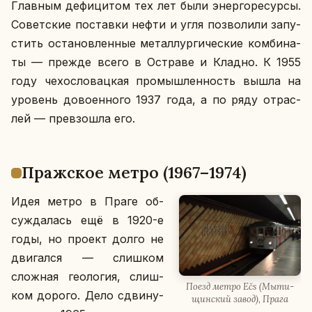
Глав­ным де­фи­ци­том тех лет были энер­го­ре­сур­сы.
Со­вет­ские по­став­ки нефти и угля поз­во­ли­ли за­пу­
стить оста­нов­лен­ные ме­тал­лур­ги­че­ские ком­би­на­
ты — прежде всего в Остра­ве и Кладно. К 1955
году че­хо­сло­вац­кая про­мыш­лен­ность вышла на
уро­вень до­во­ен­но­го 1937 года, а по ряду от­рас­
лей — пре­взо­шла его.
Праж­ское метро (1967–1974)
Идея метро в Праге об­
суж­да­лась ещё в 1920-е
годы, но проект долго не
дви­гал­ся — слиш­ком
слож­ная гео­ло­гия, слиш­
Поезд метро Ečs (Мы­ти­
ком дорого. Дело сдви­ну­
щин­ский завод), Прага