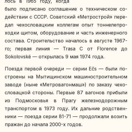
лось в 1965 году, когда
было под­пи­са­но со­гла­ше­ние о тех­ни­че­ском со­
дей­ствии с СССР. Со­вет­ский «Мет­ро­строй» пе­ре­
дал че­хо­сло­вац­ким кол­ле­гам опыт тон­не­ле­про­
ход­ки щитом, обо­ру­до­ва­ние и часть ин­же­нер­но­го
со­ста­ва. Стро­и­тель­ство на­ча­лось в ав­гу­сте 1967-
го; первая линия — Trasa C от Florence до
Sokolovské — от­кры­лась 9 мая 1974 года.
Поезда первой оче­ре­ди — серии Ečs — были по­
стро­е­ны на Мы­ти­щин­ском ма­ши­но­стро­и­тель­ном
заводе (ныне «Мет­ро­ва­гон­маш») по заказу че­хо­
сло­вац­кой сто­ро­ны. Первые 87 ва­го­нов при­бы­ли
из Под­мос­ко­вья в Прагу же­лез­но­до­рож­ным
транс­пор­том в 1973 году. Их даль­ние род­ствен­
ни­ки — поезда серии 81-71 — про­дол­жа­ли возить
пражан до начала 2000-х годов.