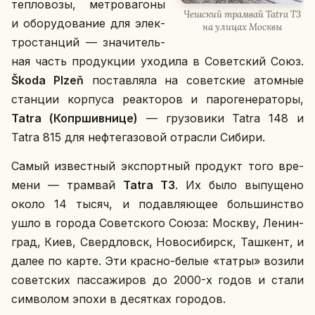
теп­ло­во­зы, мет­ро­ва­го­ны
Чеш­ский трам­вай Tatra T3
и обо­ру­до­ва­ние для элек­
на улицах Москвы
тро­стан­ций — зна­чи­тель­
ная часть про­дук­ции ухо­ди­ла в Со­вет­ский Союз.
Škoda Plzeň
по­став­ля­ла на со­вет­ские атом­ные
стан­ции кор­пу­са ре­ак­то­ров и па­ро­ге­не­ра­то­ры,
Tatra (Ко­пр­шив­ни­це)
— гру­зо­ви­ки Tatra 148 и
Tatra 815 для неф­те­га­зо­вой от­рас­ли Сибири.
Самый из­вест­ный экс­порт­ный про­дукт того вре­
ме­ни — трам­вай
Tatra T3
. Их было вы­пу­ще­но
около 14 тысяч, и по­дав­ля­ю­щее боль­шин­ство
ушло в города Со­вет­ско­го Союза: Москву, Ле­нин­
град, Киев, Сверд­ловск, Но­во­си­бирск, Таш­кент, и
далее по карте. Эти красно-белые «татры» возили
со­вет­ских пас­са­жи­ров до 2000-х годов и стали
сим­во­лом эпохи в де­сят­ках го­ро­дов.