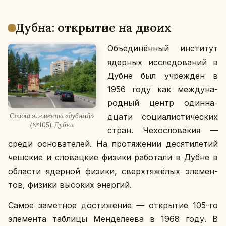
Дубна: от­кры­тие на двоих
Объ­еди­нён­ный ин­сти­тут
ядер­ных ис­сле­до­ва­ний в
Дубне был учре­ждён в
1956 году как меж­ду­на­
род­ный центр один­на­
Стела эле­мен­та «дубний»
дца­ти со­ци­а­ли­сти­че­ских
(№105), Дубна
стран. Че­хо­сло­ва­кия —
среди ос­но­ва­те­лей. На про­тя­же­нии де­ся­ти­ле­тий
чеш­ские и сло­вац­кие физики ра­бо­та­ли в Дубне в
об­ла­сти ядер­ной физики, сверх­тя­жё­лых эле­мен­
тов, физики вы­со­ких энер­гий.
Самое за­мет­ное до­сти­же­ние — от­кры­тие 105-го
эле­мен­та таб­ли­цы Мен­де­ле­е­ва в 1968 году. В