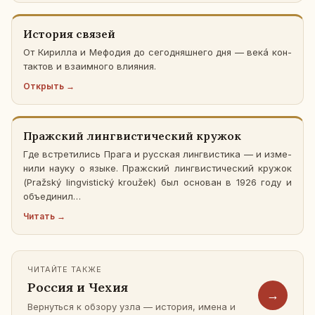
Ис­то­рия связей
От Ки­рил­ла и Ме­фо­дия до се­го­дняш­не­го дня — векá кон­
так­тов и вза­им­но­го вли­я­ния.
От­крыть →
Праж­ский линг­ви­сти­че­ский кружок
Где встре­ти­лись Прага и рус­ская линг­ви­сти­ка — и из­ме­
ни­ли науку о языке. Праж­ский линг­ви­сти­че­ский кружок
(Pražský lingvistický kroužek) был ос­но­ван в 1926 году и
объ­еди­нил…
Читать →
ЧИ­ТАЙ­ТЕ ТАКЖЕ
Россия и Чехия
→
Вер­нуть­ся к обзору узла — ис­то­рия, имена и