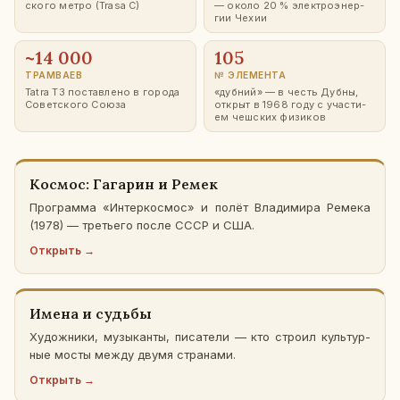
ско­го метро (Trasa C)
— около 20 % элек­тро­энер­
гии Чехии
~14 000
105
ТРАМ­ВА­ЕВ
№ ЭЛЕ­МЕН­ТА
Tatra T3 по­став­ле­но в города
«дубний» — в честь Дубны,
Со­вет­ско­го Союза
открыт в 1968 году с уча­сти­
ем чеш­ских фи­зи­ков
Космос: Га­га­рин и Ремек
Про­грам­ма «Ин­тер­кос­мос» и полёт Вла­ди­ми­ра Ремека
(1978) — тре­тье­го после СССР и США.
От­крыть →
Имена и судьбы
Ху­дож­ни­ки, му­зы­кан­ты, пи­са­те­ли — кто строил куль­тур­
ные мосты между двумя стра­на­ми.
От­крыть →