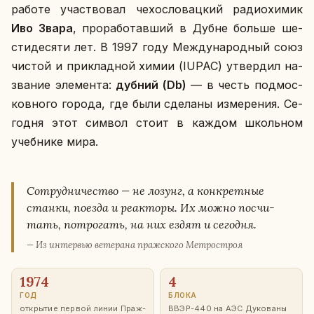
работе участ­во­вал че­хо­сло­вац­кий ра­дио­хи­мик
Иво Звара
, про­ра­бо­тав­ший в Дубне больше ше­
сти­де­ся­ти лет. В 1997 году Меж­ду­на­род­ный союз
чистой и при­клад­ной химии (IUPAC) утвер­дил на­
зва­ние эле­мен­та:
дубний (Db)
— в честь под­мос­
ков­но­го города, где были сде­ла­ны из­ме­ре­ния. Се­
го­дня этот символ стоит в каждом школь­ном
учеб­ни­ке мира.
Со­труд­ни­че­ство — не лозунг, а кон­крет­ные
станки, поезда и ре­ак­то­ры. Их можно по­счи­
тать, по­тро­гать, на них ездят и се­го­дня.
— Из ин­тер­вью ве­те­ра­на праж­ско­го Мет­ро­строя
1974
4
ГОД
БЛОКА
от­кры­тие первой линии Праж­
ВВЭР-440 на АЭС Ду­ко­ва­ны