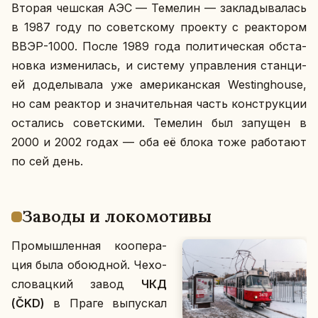
Вторая чеш­ская АЭС — Те­ме­лин — за­кла­ды­ва­лась
в 1987 году по со­вет­ско­му про­ек­ту с ре­ак­то­ром
ВВЭР-1000. После 1989 года по­ли­ти­че­ская об­ста­
нов­ка из­ме­ни­лась, и си­сте­му управ­ле­ния стан­ци­
ей до­де­лы­ва­ла уже аме­ри­кан­ская Westinghouse,
но сам ре­ак­тор и зна­чи­тель­ная часть кон­струк­ции
оста­лись со­вет­ски­ми. Те­ме­лин был за­пу­щен в
2000 и 2002 годах — оба её блока тоже ра­бо­та­ют
по сей день.
Заводы и ло­ко­мо­ти­вы
Про­мыш­лен­ная ко­опе­ра­
ция была обо­юд­ной. Че­хо­
сло­вац­кий завод
ЧКД
(ČKD)
в Праге вы­пус­кал