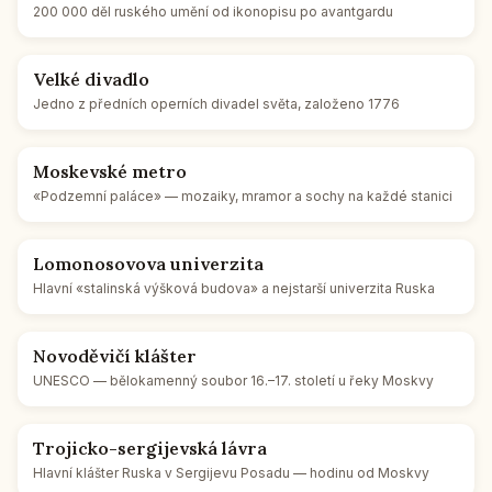
200 000 děl rus­ké­ho umění od iko­no­pi­su po avant­gar­du
Velké di­va­dlo
Jedno z před­ních oper­ních di­va­del světa, za­lo­že­no 1776
Mos­kev­ské metro
«Pod­zem­ní paláce» — mo­zai­ky, mramor a sochy na každé sta­ni­ci
Lo­mo­no­so­vo­va uni­ver­zi­ta
Hlavní «sta­lin­ská výš­ko­vá budova» a nej­star­ší uni­ver­zi­ta Ruska
No­vo­děvi­čí kláš­ter
UNESCO — bě­lo­ka­men­ný soubor 16.–17. sto­le­tí u řeky Moskvy
Tro­jic­ko-ser­gi­jev­ská lávra
Hlavní kláš­ter Ruska v Ser­gi­je­vu Posadu — hodinu od Moskvy