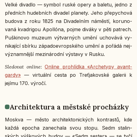
Velké di­va­dlo — symbol ruské opery a baletu, jedno z
před­ních hu­deb­ních di­va­del pla­ne­ty. Jeho pře­py­cho­vá
budova z roku 1825 na Di­va­del­ním ná­měs­tí, ko­ru­no­
va­ná kvad­ri­gou Apolló­na, pojme diváky v pěti pa­t­rech.
Puški­no­vo muzeum vý­tvar­ných umění ucho­vá­vá vy­
ni­ka­jí­cí sbírku zá­pa­do­ev­rop­ské­ho umění a pořádá nej­
vý­znam­něj­ší me­zi­ná­rod­ní vý­sta­vy v Rusku.
Sle­do­vat online:
Online pro­hlíd­ka «Ar­che­ty­py avant­
gar­dy»
— vir­tu­ál­ní cesta po Tre­ťja­kov­ské ga­le­rii k
jejímu 170. výročí.
Ar­chi­tek­tu­ra a měst­ské pro­cház­ky
Moskva — město ar­chi­tek­to­nic­kých kon­tras­tů, kde
každá epocha za­ne­cha­la svou stopu. Sedm sta­lin­
ských výš­ko­vých budov — «Sedm sester» — se tyčí