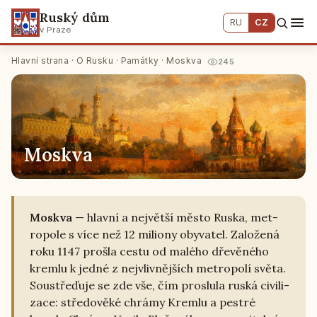
Ruský dům
RU
CZ
v Praze
Hlavní strana
·
O Rusku
·
Památky
· Moskva
245
Moskva
Moskva
— hlavní a nej­vět­ší město Ruska, me­t­
ro­po­le s více než 12 mi­li­o­ny oby­va­tel. Za­lo­že­ná
roku 1147 prošla cestu od malého dře­vě­né­ho
kremlu k jedné z nej­vliv­něj­ších me­t­ro­po­lí světa.
Sou­stře­ďu­je se zde vše, čím pro­slu­la ruská ci­vi­li­
za­ce: stře­do­vě­ké chrámy Kremlu a pestré