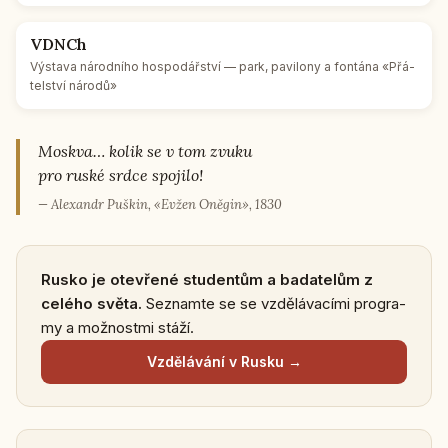
VDNCh
Vý­sta­va ná­rod­ní­ho hos­po­dář­ství — park, pa­vi­lo­ny a fon­tá­na «Přá­
tel­ství národů»
Moskva… kolik se v tom zvuku
pro ruské srdce spo­ji­lo!
— Ale­xan­dr Puškin, «Evžen Oněgin», 1830
Rusko je ote­vře­né stu­den­tům a ba­da­te­lům z
celého světa.
Se­znam­te se se vzdě­lá­va­cí­mi pro­gra­
my a mož­nost­mi stáží.
Vzdě­lá­vá­ní v Rusku →