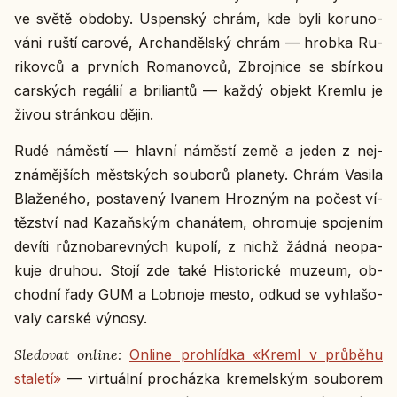
ve světě obdoby. Uspen­ský chrám, kde byli ko­ru­no­
vá­ni ruští carové, Ar­chan­děl­ský chrám — hrobka Ru­
ri­kov­ců a prv­ních Ro­ma­nov­ců, Zbroj­ni­ce se sbír­kou
car­ských re­gá­lií a bri­li­an­tů — každý objekt Kremlu je
živou strán­kou dějin.
Rudé ná­měs­tí — hlavní ná­měs­tí země a jeden z nej­
zná­měj­ších měst­ských sou­bo­rů pla­ne­ty. Chrám Vasila
Bla­že­né­ho, po­sta­ve­ný Ivanem Hroz­ným na počest ví­
těz­ství nad Ka­zaň­ským cha­ná­tem, ohro­mu­je spo­je­ním
devíti růz­no­ba­rev­ných kupolí, z nichž žádná ne­o­pa­
ku­je druhou. Stojí zde také His­to­ric­ké muzeum, ob­
chod­ní řady GUM a Lob­no­je mesto, odkud se vy­hla­šo­
va­ly carské výnosy.
Sle­do­vat online:
Online pro­hlíd­ka «Kreml v prů­bě­hu
sta­le­tí»
— vir­tu­ál­ní pro­cház­ka kre­mel­ským sou­bo­rem