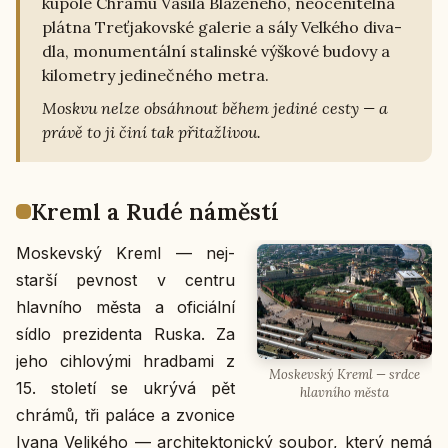
kupole Chrámu Vasila Bla­že­né­ho, ne­o­ce­ni­tel­ná
plátna Tre­ťja­kov­ské ga­le­rie a sály Vel­ké­ho di­va­
dla, mo­nu­men­tál­ní sta­lin­ské výš­ko­vé budovy a
ki­lo­me­t­ry je­di­neč­né­ho metra.
Moskvu nelze ob­sáh­nout během jediné cesty — a
právě to ji činí tak při­taž­li­vou.
Kreml a Rudé ná­měs­tí
Mos­kev­ský Kreml — nej­
star­ší pev­nost v centru
hlav­ní­ho města a ofi­ci­ál­ní
sídlo pre­zi­den­ta Ruska. Za
jeho cih­lo­vý­mi hradba­mi z
Mos­kev­ský Kreml — srdce
15. sto­le­tí se ukrývá pět
hlav­ní­ho města
chrámů, tři paláce a zvo­ni­ce
Ivana Ve­li­ké­ho — ar­chi­tek­to­nic­ký soubor, který nemá