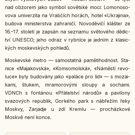
nad ob­zo­rem jako symbol so­vět­ské moci: Lo­mo­no­so­
vo­va uni­ver­zi­ta na Vrab­čích horách, hotel «Ukra­ji­na»,
budova mi­nis­ter­stva za­hra­ni­čí. No­vo­děvi­čí kláš­ter ze
16.–17. sto­le­tí je zapsán na se­zna­mu svě­to­vé­ho dě­dic­
tví UNESCO; jeho odraz v ryb­ní­ce je jedním z kla­sic­
kých mos­kev­ských po­hle­dů.
Mos­kev­ské metro — sa­mo­stat­ná pa­měti­hod­nost. Sta­
ni­ce «Ma­ja­kov­ská», «Kom­so­mol­ská», «Ná­měs­tí re­vo­
lu­ce» byly bu­do­vá­ny jako «paláce pro lid» — s mo­zai­
ka­mi, štukem, mra­mo­ro­vý­mi sloupy a so­cha­mi.
VDNCh s fon­tá­nou «Přá­tel­ství národů» a pa­vi­lo­ny
sva­zo­vých re­pub­lik, Gor­ké­ho park s ná­bře­žím řeky
Moskvy, Za­rja­d­je u zdí Kremlu — pro­cház­ko­vé
Moskvě není konce.