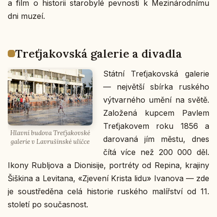
a film o his­to­rii sta­ro­by­lé pev­nos­ti k Me­zi­ná­rod­ní­mu
dni muzeí.
Tre­ťja­kov­ská ga­le­rie a di­va­dla
Státní Tre­ťja­kov­ská ga­le­rie
— nej­vět­ší sbírka rus­ké­ho
vý­tvar­né­ho umění na světě.
Za­lo­že­ná kupcem Pavlem
Tre­ťja­ko­vem roku 1856 a
Hlavní budova Tre­ťja­kov­ské
da­ro­va­ná jím městu, dnes
ga­le­rie v La­vru­šin­ské uličce
čítá více než 200 000 děl.
Ikony Rubljo­va a Di­o­ni­si­je, por­tréty od Repina, kra­ji­ny
Šiš­ki­na a Le­vi­ta­na, «Zje­ve­ní Krista lidu» Iva­no­va — zde
je sou­stře­dě­na celá his­to­rie rus­ké­ho ma­líř­ství od 11.
sto­le­tí po sou­čas­nost.