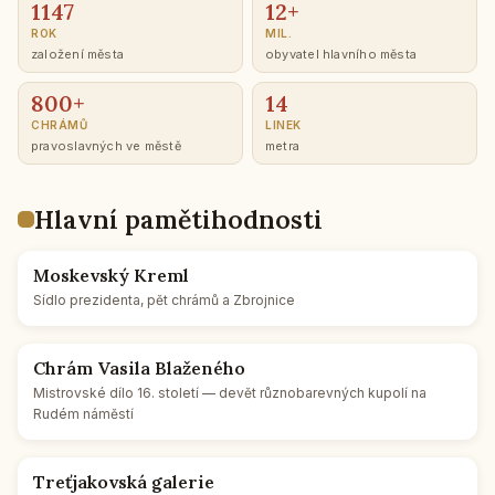
1147
12+
ROK
MIL.
za­lo­že­ní města
oby­va­tel hlav­ní­ho města
800+
14
CHRÁMŮ
LINEK
pra­voslav­ných ve městě
metra
Hlavní pa­měti­hod­nos­ti
Mos­kev­ský Kreml
Sídlo pre­zi­den­ta, pět chrámů a Zbroj­ni­ce
Chrám Vasila Bla­že­né­ho
Mi­s­trov­ské dílo 16. sto­le­tí — devět růz­no­ba­rev­ných kupolí na
Rudém ná­měs­tí
Tre­ťja­kov­ská ga­le­rie