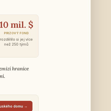
10 mil. $
PRI­ZO­VÝ FOND
roz­dě­li­lo si jej více
než 250 týmů
 zmizí hra­ni­ce
ní.
us­ké­ho domu →