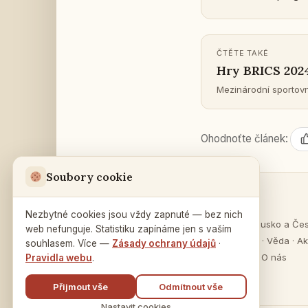
ČTĚTE TAKÉ
Hry BRICS 202
Me­zi­ná­rod­ní spor­to
Ohod­noť­te článek:
Soubory cookie
Sekce
Ruský dům
v Praze
Nezbytné cookies jsou vždy zapnuté — bez nich
O Rusku
·
Rusko a Če
web nefunguje. Statistiku zapínáme jen s vaším
Na Zátorce 16
Vzdělávání
·
Věda
·
Ak
souhlasem. Více —
Zásady ochrany údajů
·
160 00 Praha 6
Publikace
·
O nás
Pravidla webu
.
Přijmout vše
Odmítnout vše
Nastavit cookies