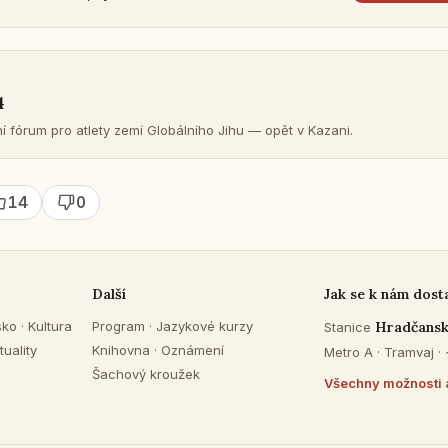
4
v­ní fórum pro atlety zemí Glo­bál­ní­ho Jihu — opět v Kazani.
14
0
Další
Jak se k nám dost
sko
·
Kultura
Program
·
Jazykové kurzy
Hradčans
Stanice
tuality
Knihovna
·
Oznámení
Metro A · Tramvaj ·
Šachový kroužek
Všechny možnosti 