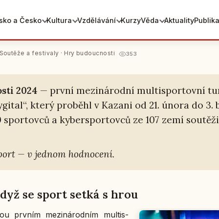
sko a Česko
Kultura
Vzdělávání
Kurzy
Věda
Aktuality
Publik
doucnosti
Soutěže a festivaly
· Hry budoucnosti
353
s­ti 2024
— první me­zi­ná­rod­ní mul­tis­por­tov­ní t
­gi­tal“, který pro­bě­hl v Kazani od 21. února do 3.
spor­tov­ců a ky­ber­spor­tov­ců ze 107 zemí sou­tě­ži­l
port — v jednom hod­no­ce­ní.
když se sport setká s hrou
sou prvním me­zi­ná­rod­ním mul­tis­