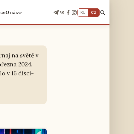
ace
O nás
RU
CZ
urnaj na světě v
 března 2024.
o v 16 dis­ci­