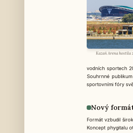
Kazaň Arena hos­ti­la z
vod­ních spor­tech 201
Sou­hrn­né pu­b­li­kum 
spor­tov­ní­mi fóry svě
Nový formát
Formát vzbu­dil široký
Kon­cept phy­gi­ta­lu o