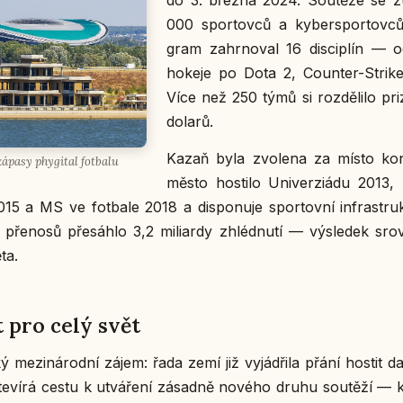
do 3. března 2024. Sou­tě­že se zú­
000 spor­tov­ců a ky­ber­spor­tov
gram za­hr­no­val 16 dis­ci­plín — od
hokeje po Dota 2, Coun­ter-Strik
Více než 250 týmů si roz­dě­li­lo pri­
dolarů.
Kazaň byla zvo­le­na za místo kon
ápasy phy­gi­tal fot­ba­lu
město hos­ti­lo Uni­ver­zi­á­du 2013, 
5 a MS ve fot­ba­le 2018 a dis­po­nu­je spor­tov­ní in­frastruk­t
pře­no­sů pře­sáh­lo 3,2 mi­li­ar­dy zhléd­nu­tí — vý­sle­dek srov­n
ta.
 pro celý svět
 me­zi­ná­rod­ní zájem: řada zemí již vy­já­d­ři­la přání hostit da
te­ví­rá cestu k utvá­ře­ní zá­sad­ně nového druhu sou­tě­ží — kde