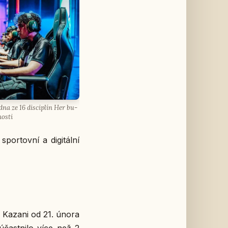
dna ze 16 dis­ci­plín Her bu­
os­ti
por­tov­ní a di­gi­tál­ní
 v Kazani od 21. února