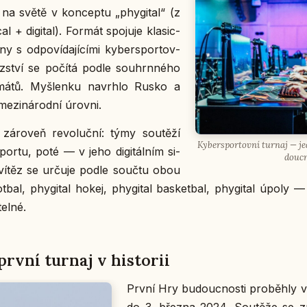
 na světě v kon­cep­tu „phy­gi­tal“ (z
­cal + di­gi­tal). Formát spo­ju­je kla­sic­
­ny s od­po­ví­da­jí­cí­mi ky­ber­spor­tov­
í­těz­ství se počítá podle sou­hrn­né­ho
má­tů. Myš­len­ku na­vrh­lo Rusko a
me­zi­ná­rod­ní úrovni.
zá­ro­veň re­vo­luč­ní: týmy sou­tě­ží
Ky­ber­spor­tov­ní turnaj — je
sportu, poté — v jeho di­gi­tál­ním si­
douc­n
ný vítěz se určuje podle součtu obou
otbal, phy­gi­tal hokej, phy­gi­tal bas­ket­bal, phy­gi­tal úpoly — s
tel­né.
rvní turnaj v his­to­rii
První Hry bu­douc­nos­ti pro­běh­ly