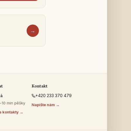
→
at
Kontakt
ká
+420 233 370 479
 ~10 min pěšky
Napište nám →
a kontakty →