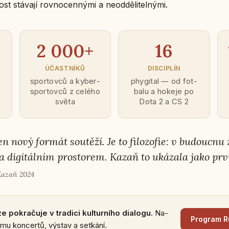
ost stá­va­jí rov­no­cen­ný­mi a ne­od­dě­li­tel­ný­mi.
2 000+
16
ÚČAST­NÍ­KŮ
DIS­CI­PLÍN
spor­tov­ců a ky­ber­
phy­gi­tal — od fot­
spor­tov­ců z celého
ba­lu a hokeje po
světa
Dota 2 a CS 2
en nový formát sou­tě­ží. Je to fi­lo­zo­fie: v bu­douc­nu
a di­gi­tál­ním pro­sto­rem. Kazaň to uká­za­la jako prv
 Kazaň 2024
­kra­ču­je v tra­di­ci kul­tur­ní­ho di­a­lo­gu.
Na­
Pro­gram R
­mu kon­cer­tů, výstav a se­tká­ní.