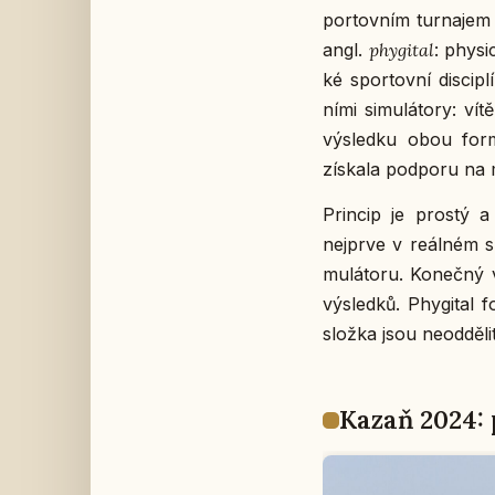
por­tov­ním tur­na­jem
angl.
phy­gi­tal
: phy­s­i
ké spor­tov­ní dis­ci­plí
ní­mi si­mu­lá­to­ry: v
vý­sled­ku obou for­
zís­ka­la pod­po­ru na 
Prin­cip je prostý a 
nej­pr­ve v re­ál­ném 
mu­lá­to­ru. Ko­neč­
vý­sled­ků. Phy­gi­tal f
složka jsou ne­od­dě­li­
Kazaň 2024: p