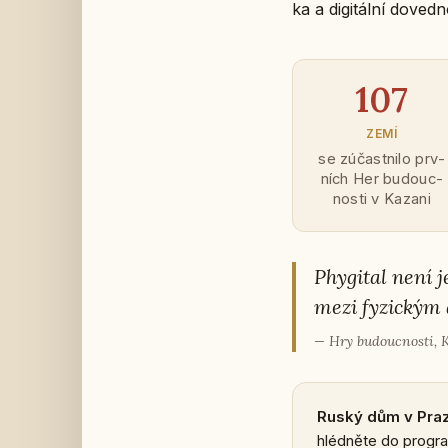
ka a di­gi­tál­ní do­ved­n
107
ZEMÍ
se zú­čast­ni­lo prv­
ních Her bu­douc­
nos­ti v Kazani
Phy­gi­tal není j
mezi fy­zic­kým 
— Hry bu­douc­nos­ti,
Ruský dům v Praze po
hléd­ně­te do pro­gra