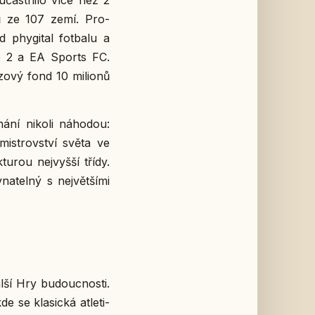
čast­ni­lo více než 2
­ců ze 107 zemí. Pro­
 phy­gi­tal fot­ba­lu a
e 2 a EA Sports FC.
zo­vý fond 10 mi­li­o­nů
ání nikoli ná­ho­dou:
mi­s­trov­ství světa ve
u­rou nej­vyš­ší třídy.
a­tel­ný s nej­vět­ší­mi
lší Hry bu­douc­nos­ti.
 se kla­sic­ká at­le­ti­