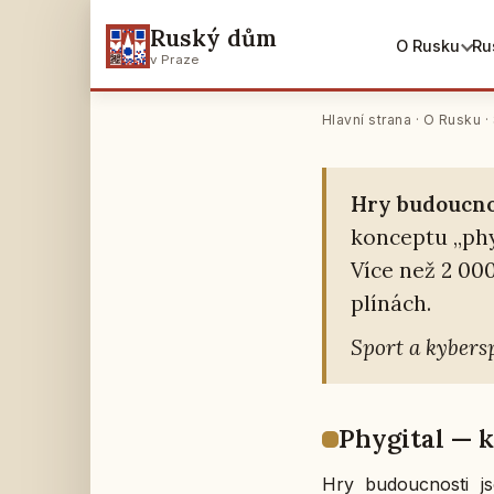
Ruský dům
O Rusku
Ru
v Praze
Hry bu
Hlavní strana
·
O Rusku
·
Hry bu­douc­no
kon­cep­tu „phy
Více než 2 000 
plí­nách.
Sport a ky­ber­s
Phy­gi­tal — 
Hry bu­douc­nos­ti j