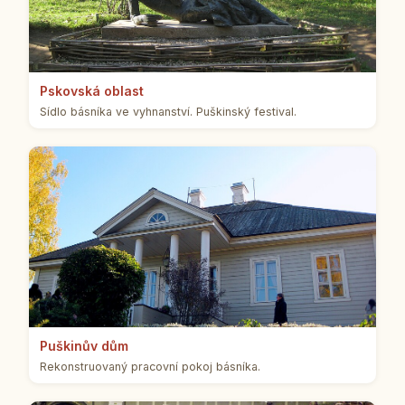
Ps­kov­ská oblast
Sídlo bás­ní­ka ve vy­hnan­ství. Puškin­ský fes­ti­val.
Puški­nův dům
Re­kon­stru­o­va­ný pra­cov­ní pokoj bás­ní­ka.