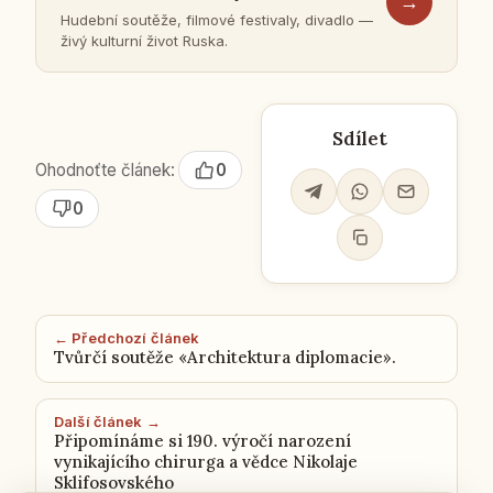
→
Hu­deb­ní sou­tě­že, fil­mo­vé fes­ti­va­ly, di­va­dlo —
živý kul­tur­ní život Ruska.
Sdílet
Ohodnoťte článek:
0
0
← Předchozí článek
Tvůrčí soutěže «Architektura diplomacie».
Další článek →
Připomínáme si 190. výročí narození
vynikajícího chirurga a vědce Nikolaje
Sklifosovského