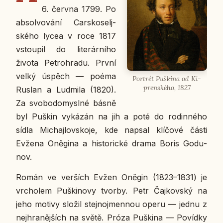
6. června 1799. Po
ab­sol­vo­vá­ní Car­sko­selj­
ské­ho lycea v roce 1817
vstou­pil do li­te­rár­ní­ho
života Pe­t­ro­hra­du. První
velký úspěch — poéma
Por­trét Puški­na od Ki­
pren­ské­ho, 1827
Ruslan a Lud­mi­la (1820).
Za svo­bo­do­my­sl­né básně
byl Puškin vy­ká­zán na jih a poté do ro­din­né­ho
sídla Mi­chaj­lov­sko­je, kde napsal klí­čo­vé části
Evžena Oně­gi­na a his­to­ric­ké drama Boris Go­du­
nov.
Román ve ver­ších Evžen Oněgin (1823–1831) je
vr­cho­lem Puški­no­vy tvorby. Petr Čaj­kov­ský na
jeho motivy složil stej­no­jmen­nou operu — jednu z
nej­hra­něj­ších na světě. Próza Puški­na — Po­víd­ky