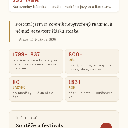
Státní svátek
Na­ro­ze­ni­ny bás­ní­ka — svátek rus­ké­ho jazyka a li­te­ra­tu­ry.
Po­sta­vil jsem si pomník ne­vy­tvo­ře­ný rukama, k
němuž ne­za­ros­te lidská stezka.
— Ale­xan­dr Puškin, 1836
1799–1837
800+
DĚL
léta života bás­ní­ka, který za
37 let navždy změnil ruskou
básně, poémy, romány, po­
li­te­ra­tu­ru
hád­ky, statě, dopisy
80
1831
JAZYKŮ
ROK
do nichž byl Puškin pře­lo­
sňatku s Na­ta­lií Gon­ča­ro­vo­
žen
vou
ČTĚTE TAKÉ
Sou­tě­že a fes­ti­va­ly