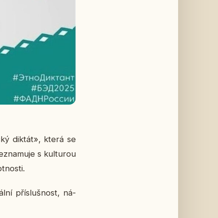
c­ký diktát», která se
zna­mu­je s kul­tu­rou
­nos­ti.
­ní pří­sluš­nost, ná­