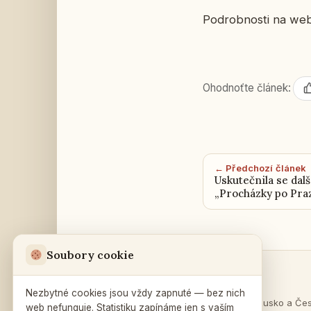
Po­drob­nos­ti na w
Ohodnoťte článek:
← Předchozí článek
Uskutečnila se dalš
„Procházky po Pra
Soubory cookie
Sekce
Ruský dům
v Praze
Nezbytné cookies jsou vždy zapnuté — bez nich
O Rusku
·
Rusko a Če
web nefunguje. Statistiku zapínáme jen s vaším