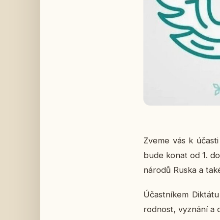
Zveme vás k účasti na
bude konat od 1. do 8
národů Ruska a také u
Účast­ní­kem Dik­tá­t
rod­nost, vy­zná­ní a o