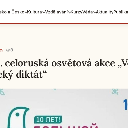
sko a Česko
Kultura
Vzdělávání
Kurzy
Věda
Aktuality
Publik
8
25
. celoruská osvětová akce „V
cký diktát“