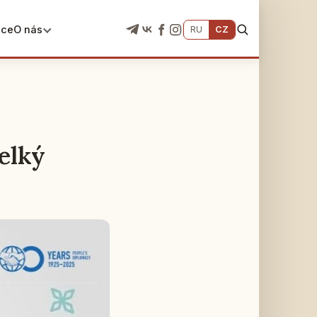
ace
O nás
RU
CZ
elký