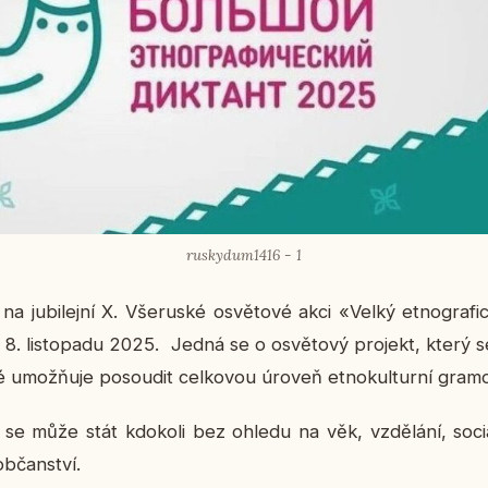
ruskydum1416 - 1
 ju­bi­lej­ní X. Vše­rus­ké osvě­to­vé akci «Velký et­no­gra­fi
. lis­to­pa­du 2025. Jedná se o osvě­to­vý pro­jekt, který se­
mož­ňu­je po­sou­dit cel­ko­vou úroveň et­no­kul­tur­ní gra­mot
u se může stát kdo­ko­li bez ohledu na věk, vzdě­lá­ní, so­ci­ál
b­čan­ství.