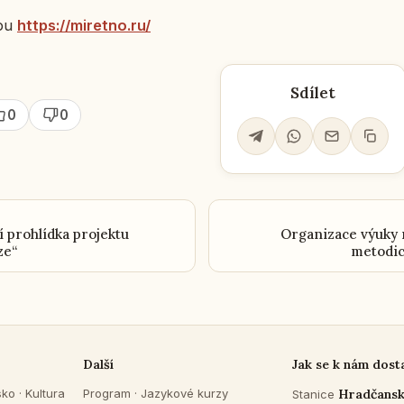
ebu
https://mi­ret­no.ru/
Sdílet
0
0
í prohlídka projektu
Organizace výuky r
ze“
metodic
Další
Jak se k nám dost
sko
·
Kultura
Program
·
Jazykové kurzy
Hradčans
Stanice