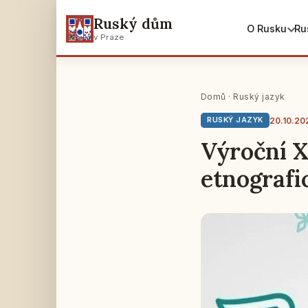
Ruský dům
O Rusku
Ru
v Praze
Domů
·
Ruský jazyk
20.10.20
RUSKÝ JAZYK
Výroční X
etnografi