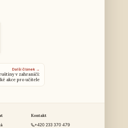
Další článek →
uštiny v zahraničí:
ké akce pro učitele
at
Kontakt
ká
+420 233 370 479