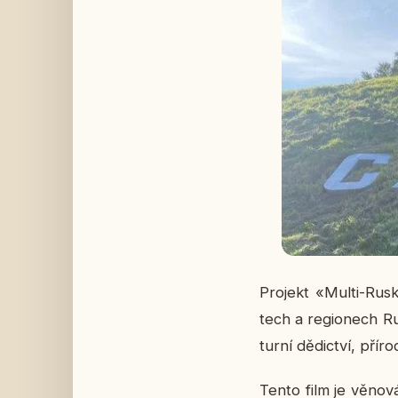
Pro­jekt «Multi-Rusko
tech a re­gi­o­nech R
tur­ní dě­dic­tví, pří­ro­
Tento film je vě­no­