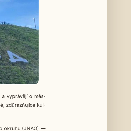
 a vy­prá­vě­jí o měs­
 zdů­raz­ňu­jí­ce kul­
ní­ho okruhu (JNAO) —