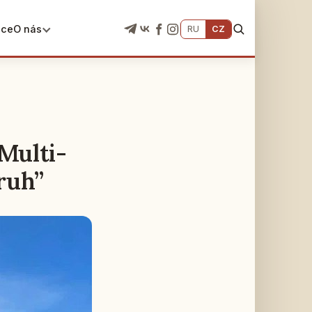
ace
O nás
RU
CZ
Multi-
ruh”