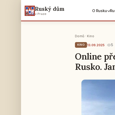
Ruský dům
O Rusku
Ru
v Praze
Domů
·
Kino
5
13.09.2025
KINO
Online př
Rusko. J