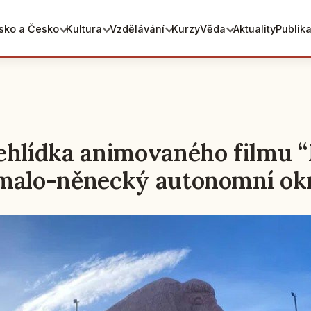
sko a Česko
Kultura
Vzdělávání
Kurzy
Věda
Aktuality
Publik
ehlídka animovaného filmu “
amalo-něnecký autonomní ok