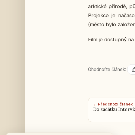
ark­tic­ké pří­ro­dě,
Pro­jek­ce je na­ča­
(město bylo za­lo­že
Film je do­stup­ný 
Ohodnoťte článek:
← Předchozí článek
Do začátku Interviz