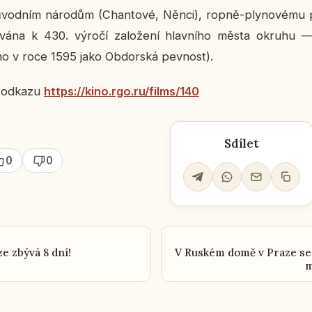
 pů­vod­ním ná­ro­dům (Chan­to­vé, Něnci), ropně-ply­no­vé­mu pr
so­vá­na k 430. výročí za­lo­že­ní hlav­ní­ho města okruhu 
­no v roce 1595 jako Ob­dor­ská pev­nost).
na odkazu
https://kino.rgo.ru/films/140
Sdílet
0
0
e zbývá 8 dní!
V Ruském domě v Praze se 
m