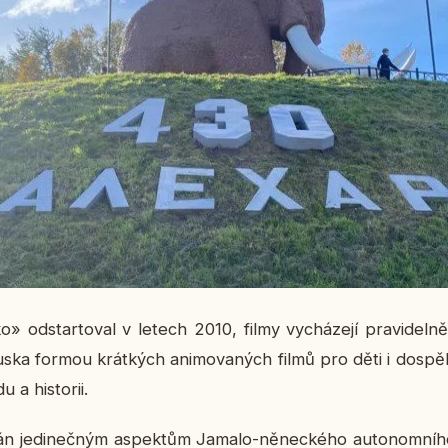
» od­star­to­val v letech 2010, filmy vy­chá­ze­jí pra­vi­del­ně
uska formou krát­kých ani­mo­va­ných filmů pro děti i do­spě­lé,
du a his­to­rii.
ván je­di­neč­ným aspek­tům Jamalo-ně­nec­ké­ho au­to­nom