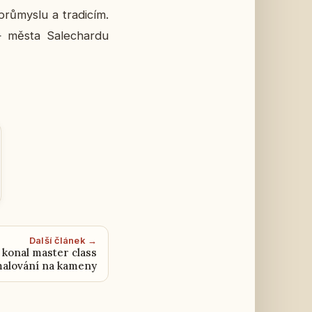
ů­mys­lu a tra­di­cím.
— města Sa­le­char­du
Další článek →
konal master class
alování na kameny