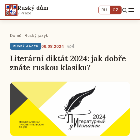
Ruský dům
RU
CZ
v Praze
Domů
·
Ruský jazyk
4
06.08.2024
RUSKÝ JAZYK
Literární diktát 2024: jak dobře
znáte ruskou klasiku?