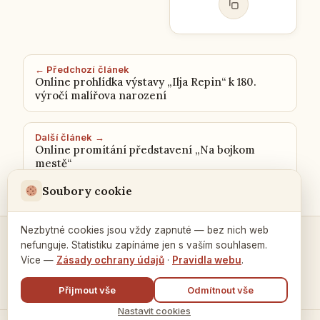
← Předchozí článek
Online prohlídka výstavy „Ilja Repin“ k 180.
výročí malířova narození
Další článek →
Online promítání představení „Na bojkom
mestě“
Soubory cookie
Nezbytné cookies jsou vždy zapnuté — bez nich web
nefunguje. Statistiku zapínáme jen s vaším souhlasem.
Kontakty a spojení →
Více —
Zásady ochrany údajů
·
Pravidla webu
.
Přijmout vše
Odmítnout vše
Nastavit cookies