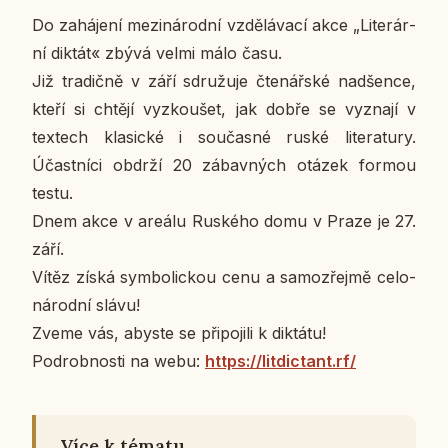
Do za­há­je­ní me­zi­ná­rod­ní vzdě­lá­va­cí akce „Li­te­rár­
ní diktát« zbývá velmi málo času.
Již tra­dič­ně v září sdru­žu­je čte­nář­ské nad­šen­ce,
kteří si chtějí vy­zkou­šet, jak dobře se vy­zna­jí v
tex­tech kla­sic­ké i sou­čas­né ruské li­te­ra­tu­ry.
Účast­ní­ci obdrží 20 zá­bav­ných otázek formou
testu.
Dnem akce v areálu Rus­ké­ho domu v Praze je 27.
září.
Vítěz získá sym­bo­lic­kou cenu a sa­mo­zřej­mě ce­lo­
ná­rod­ní slávu!
Zveme vás, abyste se při­po­ji­li k dik­tá­tu!
Po­drob­nos­ti na webu:
https://li­t­dictant.rf/
Více k tématu