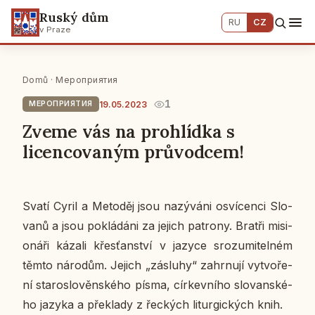
Ruský dům
RU
CZ
v Praze
Domů
·
Мероприятия
1
19.05.2023
МЕРОПРИЯТИЯ
Zveme vás na prohlídka s
licencovaným průvodcem!
Svatí Cyril a Me­to­děj jsou na­zý­vá­ni osví­ce­n­ci Slo­
va­nů a jsou po­klá­dá­ni za jejich pa­t­ro­ny. Bratři mi­si­
o­ná­ři kázali křes­ťan­ství v jazyce sro­zu­mi­tel­ném
těmto ná­ro­dům. Jejich „zá­slu­hy“ za­hr­nu­jí vy­tvo­ře­
ní sta­ro­slo­věn­ské­ho písma, cír­kev­ní­ho slo­van­ské­
ho jazyka a pře­kla­dy z řec­kých li­tur­gic­kých knih.