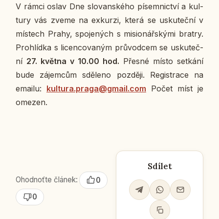
V rámci oslav Dne slo­van­ské­ho pí­sem­nic­tví a kul­
tu­ry vás zveme na ex­kur­zi, která se usku­teč­ní v
mís­tech Prahy, spo­je­ných s mi­si­o­nář­ský­mi bratry.
Pro­hlíd­ka s li­cen­co­va­ným prů­vod­cem se usku­teč­
ní
27. května v 10.00 hod.
Přesné místo se­tká­ní
bude zá­jem­cům sdě­le­no poz­dě­ji. Re­gis­tra­ce na
emailu:
kultura.praga@gmail.com
Počet míst je
omezen.
Sdílet
Ohodnoťte článek:
0
0