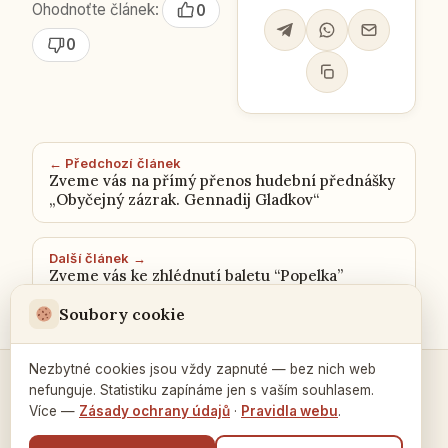
Ohodnoťte článek:
0
0
← Předchozí článek
Zveme vás na přímý přenos hudební přednášky
„Obyčejný zázrak. Gennadij Gladkov“
Další článek →
Zveme vás ke zhlédnutí baletu “Popelka”
Soubory cookie
Nezbytné cookies jsou vždy zapnuté — bez nich web
nefunguje. Statistiku zapínáme jen s vaším souhlasem.
Kontakty a spojení →
Více —
Zásady ochrany údajů
·
Pravidla webu
.