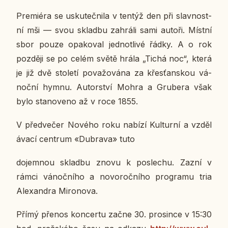
Pre­mi­é­ra se usku­teč­ni­la v tentýž den při slav­nost­
ní mši — svou sklad­bu za­hrá­li sami autoři. Místní
sbor pouze opa­ko­val jed­not­li­vé řádky. A o rok
poz­dě­ji se po celém světě hrála „Tichá noc“, která
je již dvě sto­le­tí po­va­žo­vá­na za křes­ťan­skou vá­
noč­ní hymnu. Au­tor­ství Mohra a Gru­be­ra však
bylo sta­no­ve­no až v roce 1855.
V před­ve­čer Nového roku nabízí Kul­tur­ní a vzdě­l
á­va­cí cen­t­rum «Dubra­va» tuto
do­jem­nou sklad­bu znovu k po­sle­chu. Zazní v
rámci vá­noč­ní­ho a no­vo­roč­ní­ho pro­gra­mu tria
Ale­xan­dra Mi­ro­no­va.
Přímý přenos kon­cer­tu začne 30. pro­sin­ce v 15:30