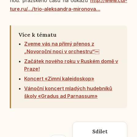
hod. praž­ské­ho času na odkazu
http://www.cul­
tu­re.ru/…/trio-aleksan­d­ra-mi­ro­no­va…
Více k tématu
Zveme vás na přímý přenos z
„Novoroční noci v orchestru“￼
Začátek nového roku v Ruském domě v
Praze!
Koncert «Zimní kaleidoskop»
Vánoční koncert mladých hudebníků
školy «Gradus ad Parnassum»
Sdílet