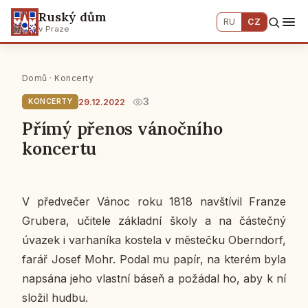
Ruský dům
RU
CZ
v Praze
Domů
·
Koncerty
3
29.12.2022
KONCERTY
Přímý přenos vánočního
koncertu
V před­ve­čer Vánoc roku 1818 na­vští­vil Franze
Gru­be­ra, uči­te­le zá­klad­ní školy a na čás­teč­ný
úvazek i var­ha­ní­ka kos­te­la v měs­teč­ku Obern­dorf,
farář Josef Mohr. Podal mu papír, na kterém byla
na­psá­na jeho vlast­ní báseň a po­žá­dal ho, aby k ní
složil hudbu.