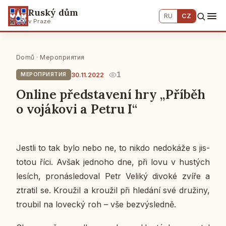
Ruský dům
RU
CZ
v Praze
Domů
·
Мероприятия
1
30.11.2022
МЕРОПРИЯТИЯ
Оnline představení hry „Příběh
o vojákovi a Petru I“
Jestli to tak bylo nebo ne, to nikdo ne­do­ká­že s jis­
to­tou říci. Avšak jed­no­ho dne, při lovu v hustých
lesích, pro­ná­sle­do­val Petr Veliký divoké zvíře a
ztra­til se. Krou­žil a krou­žil při hle­dá­ní své dru­ži­ny,
trou­bil na lo­vec­ký roh – vše bez­vý­sled­ně.