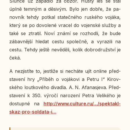
Slunce už za­padlo za obzor. Hustý les se stal
úplně temným a dě­si­vým. Bylo jen dobře, že pa­
nov­ník tehdy potkal sta­teč­né­ho rus­ké­ho vojáka,
který se po do­vo­le­né vracel do vo­jen­ské služby a
také se ztra­til. Noví známí se roz­hod­li, že
bude
zá­bav­něj­ší hledat cestu spo­leč­ně, a vy­ra­zi­li na
cestu. Tehdy ještě ne­vě­dě­li, kolik dob­ro­druž­ství je
čeká.
А ne­zjis­tí­te to, jestli­že si ne­chá­te ujít online před­
sta­ve­ní hry „Příběh o vo­já­ko­vi a Petru I“ Ki­rov­
ské­ho lout­ko­vé­ho di­va­dla. A. N. Afa­na­sje­va. Před­
sta­ve­ní k 350. výročí na­ro­ze­ní Petra Ve­li­ké­ho je
do­stup­né na
http://www.cul­tu­re.ru/…/spek­ta­kl-
skaz-pro-sol­da­ta-i…