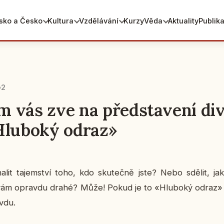
sko a Česko
Kultura
Vzdělávání
Kurzy
Věda
Aktuality
Publik
2
 vás zve na představení di
Hluboký odraz»
­lit ta­jem­ství toho, kdo sku­teč­ně jste? Nebo sdělit, ja
e vám oprav­du drahé? Může! Pokud je to «Hlu­bo­ký odraz» – 
vdu.