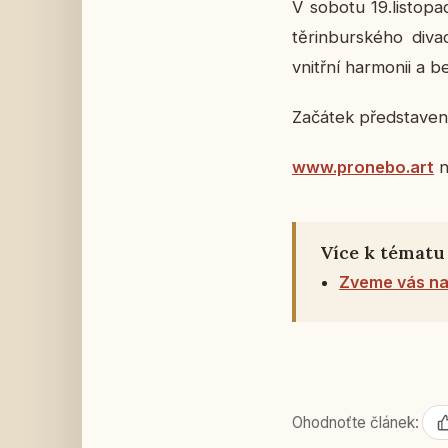
V sobotu 19.lis­to­p
těrinbur­ské­ho di­v
vnitř­ní har­mo­nii a 
Za­čá­tek před­sta­ve
www.pro­ne­bo.art
n
Více k tématu
Zveme vás na 
Ohodnoťte článek: