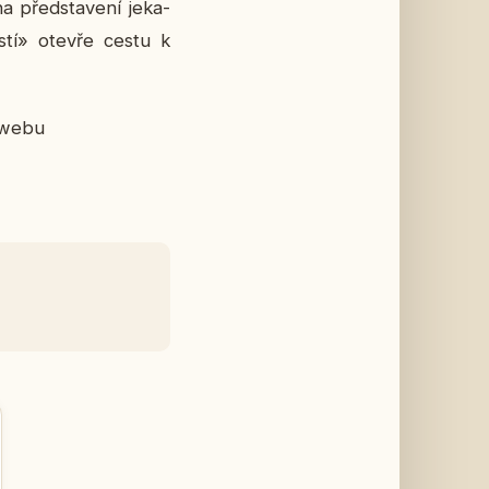
před­sta­ve­ní je­ka­
těstí» otevře cestu k
a webu