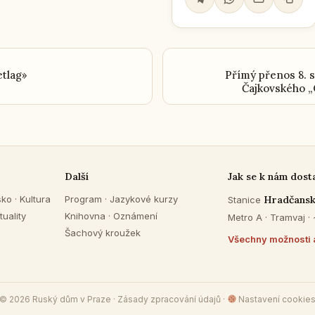
etlag»
Přímý přenos 8. 
Čajkovského 
Další
Jak se k nám dost
sko
·
Kultura
Program
·
Jazykové kurzy
Hradčans
Stanice
tuality
Knihovna
·
Oznámení
Metro A · Tramvaj ·
Šachový kroužek
Všechny možnosti 
© 2026 Ruský dům v Praze ·
Zásady zpracování údajů
·
Nastavení cookie