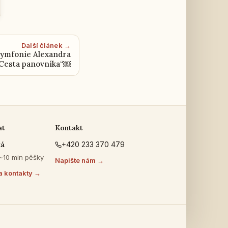
Další článek →
symfonie Alexandra
„Cesta panovníka“￼
at
Kontakt
ká
+420 233 370 479
 ~10 min pěšky
Napište nám →
a kontakty →
s