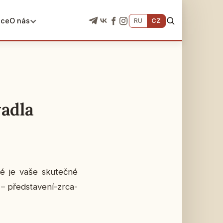
ace
O nás
RU
CZ
vadla
ké je vaše sku­teč­né
před­sta­ve­ní-zr­ca­