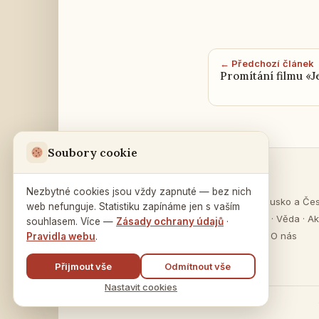
← Předchozí článek
Promítání filmu «J
Soubory cookie
Sekce
Ruský dům
v Praze
Nezbytné cookies jsou vždy zapnuté — bez nich
O Rusku
·
Rusko a Če
web nefunguje. Statistiku zapínáme jen s vaším
Na Zátorce 16
Vzdělávání
·
Věda
·
Ak
souhlasem. Více —
Zásady ochrany údajů
·
160 00 Praha 6
Publikace
·
O nás
Pravidla webu
.
Přijmout vše
Odmítnout vše
Nastavit cookies