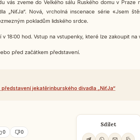
a­du vás zveme do Vel­ké­ho sálu Rus­ké­ho domu v Praze na 
a­dla „NiťJa“. Nová, vr­chol­ná in­sce­na­ce série «Jsem š
bez­mez­ným po­kla­dům lid­ské­ho srdce.
­ní v 18:00 hod. Vstup na vstu­pen­ky, které lze za­kou­pit n
ebo před za­čát­kem před­sta­ve­ní.
představení jekatěrinburského divadla „NiťJa“
Sdílet
0
0