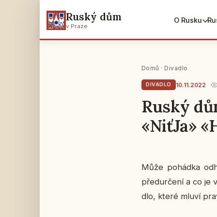
Ruský dům
O Rusku
Ru
v Praze
Domů
·
Divadlo
10.11.2022
DIVADLO
Ruský dům
«NiťJa» «
Může po­hád­ka od­ha
před­ur­če­ní a co j
dlo, které mluví pra