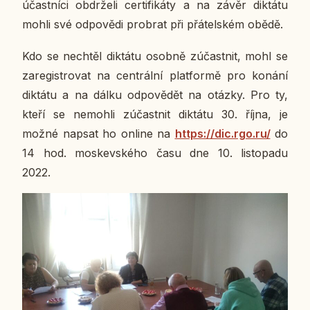
účast­ní­ci ob­dr­že­li cer­ti­fi­ká­ty a na závěr dik­tá­tu
mohli své od­po­vě­di pro­brat při přá­tel­ském obědě.
Kdo se ne­chtěl dik­tá­tu osobně zú­čast­nit, mohl se
za­re­gis­tro­vat na cen­t­rál­ní plat­for­mě pro konání
dik­tá­tu a na dálku od­po­vě­dět na otázky. Pro ty,
kteří se ne­moh­li zú­čast­nit dik­tá­tu 30. října, je
možné napsat ho online na
https://dic.rgo.ru/
do
14 hod. mos­kev­ské­ho času dne 10. lis­to­pa­du
2022.