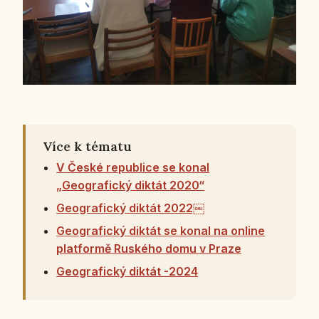
Více k tématu
V České republice se konal
„Geografický diktát 2020“
Geografický diktát 2022￼
Geografický diktát se konal na online
platformě Ruského domu v Praze
Geografický diktát -2024