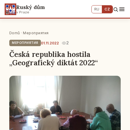
Ruský dům
RU
CZ
v Praze
Domů
·
Мероприятия
2
01.11.2022
МЕРОПРИЯТИЯ
Česká republika hostila
„Geografický diktát 2022“