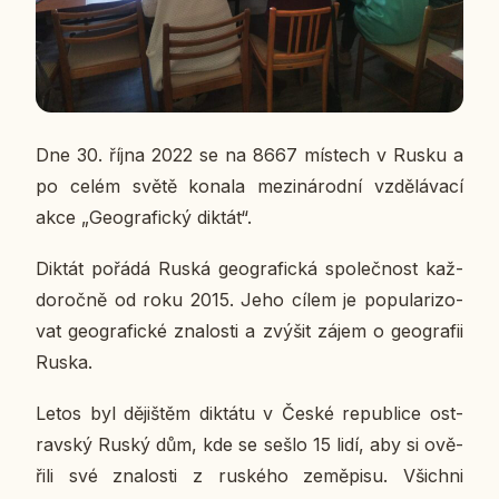
Dne 30. října 2022 se na 8667 mís­tech v Rusku a
po celém světě konala me­zi­ná­rod­ní vzdě­lá­va­cí
akce „Ge­o­gra­fic­ký diktát“.
Diktát pořádá Ruská ge­o­gra­fic­ká spo­leč­nost kaž­
do­roč­ně od roku 2015. Jeho cílem je po­pu­la­ri­zo­
vat ge­o­gra­fic­ké zna­los­ti a zvýšit zájem o ge­o­gra­fii
Ruska.
Letos byl dě­jiš­těm dik­tá­tu v České re­pub­li­ce os­t­
rav­ský Ruský dům, kde se sešlo 15 lidí, aby si ově­
ři­li své zna­los­ti z rus­ké­ho ze­mě­pi­su. Všich­ni