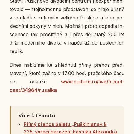
Státní Puški­no­vo di­va­del­ní cen­t­rum ne­ex­pe­ri­men­
to­va­lo — stej­no­jmen­né před­sta­ve­ní se hraje přísně
v sou­la­du s ru­ko­pi­sy vel­ké­ho Puški­na a jeho po­
sled­ní­mi pokyny v nich. Možná i proto do­padla in­
sce­na­ce tak pro­cí­tě­ně a i přes děj starý 200 let
drží mo­der­ní­ho diváka v napětí až do po­sled­ních
replik.
Dnes na­bí­zí­me ke zhléd­nu­tí přímý přenos před­
sta­ve­ní, které začne v 17:00 hod. praž­ské­ho času
na odkazu
www.cul­tu­re.ru/live/broad­
cast/34964/rusal­ka
Více k tématu
Přímý přenos baletu „Puškiniana« k
225. výročí narození básníka Alexandra