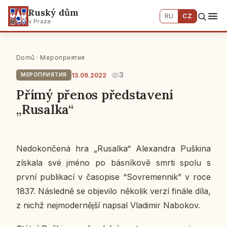
Ruský dům
RU
CZ
v Praze
Domů
·
Мероприятия
3
13.09.2022
МЕРОПРИЯТИЯ
Přímý přenos představení
„Rusalka“
Ne­do­kon­če­ná hra „Rusal­ka“ Ale­xan­dra Puški­na
zís­ka­la své jméno po bás­ní­ko­vě smrti spolu s
první pu­b­li­ka­cí v ča­so­pi­se “So­vre­men­nik” v roce
1837. Ná­sled­ně se ob­je­vi­lo ně­ko­lik verzí finále díla,
z nichž nej­mo­der­něj­ší napsal Vla­di­mir Na­bo­kov.