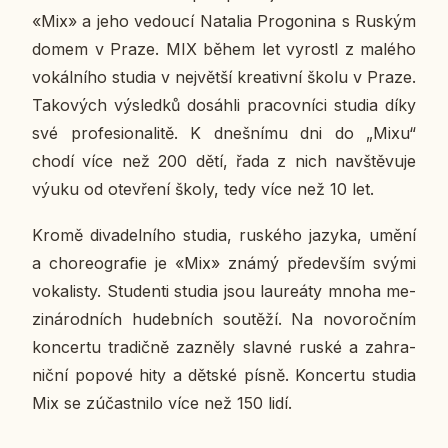
«Mix» a jeho ve­dou­cí Na­ta­lia Pro­go­ni­na s Ruským
domem v Praze. MIX během let vy­ros­tl z malého
vo­kál­ní­ho studia v nej­vět­ší kre­a­tiv­ní školu v Praze.
Ta­ko­vých vý­sled­ků do­sáh­li pra­cov­ní­ci studia díky
své pro­fe­si­o­na­li­tě. K dneš­ní­mu dni do „Mixu“
chodí více než 200 dětí, řada z nich na­vště­vu­je
výuku od ote­vře­ní školy, tedy více než 10 let.
Kromě di­va­del­ní­ho studia, rus­ké­ho jazyka, umění
a cho­re­o­gra­fie je «Mix» známý pře­de­vším svými
vo­ka­lis­ty. Stu­den­ti studia jsou lau­re­á­ty mnoha me­
zi­ná­rod­ních hu­deb­ních sou­tě­ží. Na no­vo­roč­ním
kon­cer­tu tra­dič­ně za­zně­ly slavné ruské a za­hra­
nič­ní popové hity a dětské písně. Kon­cer­tu studia
Mix se zú­čast­ni­lo více než 150 lidí.