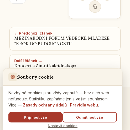
← Předchozí článek
MEZINÁRODNÍ FÓRUM VĚDECKÉ MLÁDEŽE
“KROK DO BUDOUCNOSTI”
Další článek →
Koncert «Zimní kaleidoskop»
Soubory cookie
Nezbytné cookies jsou vždy zapnuté — bez nich web
nefunguje. Statistiku zapínáme jen s vaším souhlasem.
Kontakty a spojení →
Více —
Zásady ochrany údajů
·
Pravidla webu
.
Přijmout vše
Odmítnout vše
Nastavit cookies