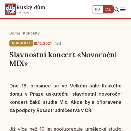
Ruský dům
RU
CZ
v Praze
Domů
·
Koncerty
1
18.12.2021
KONCERTY
Slavnostní koncert «Novoroční
MIX»
Dne 18. pro­sin­ce se ve Velkém sále Rus­ké­ho
domu v Praze usku­teč­nil slav­nost­ní no­vo­roč­ní
kon­cert žáků studia Mix. Akce byla při­pra­ve­na
za pod­po­ry Ros­so­trud­ni­čestva v ČR.
Již více než 10 let spo­lu­pra­cu­je umě­lec­ké studio