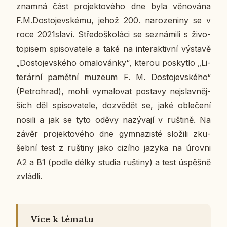
znam­ná část pro­jek­to­vé­ho dne byla vě­no­vá­na
F.M.Do­sto­jev­ské­mu, jehož 200. na­ro­ze­ni­ny se v
roce 2021slaví. Stře­do­ško­lá­ci se se­zná­mi­li s ži­vo­
to­pi­sem spi­so­va­te­le a také na in­ter­ak­tiv­ní vý­sta­vě
„Do­sto­jev­ské­ho oma­lo­ván­ky“, kterou po­skyt­lo „Li­
te­rár­ní pa­mět­ní muzeum F. M. Do­sto­jev­ské­ho“
(Pe­t­ro­hrad), mohli vy­ma­lo­vat po­sta­vy nej­slav­něj­
ších děl spi­so­va­te­le, do­zvě­dět se, jaké ob­le­če­ní
nosili a jak se tyto oděvy na­zý­va­jí v ruš­ti­ně. Na
závěr pro­jek­to­vé­ho dne gym­na­zis­té slo­ži­li zku­
šeb­ní test z ruš­ti­ny jako cizího jazyka na úrovni
A2 a B1 (podle délky studia ruš­ti­ny) a test úspěš­ně
zvlád­li.
Více k tématu