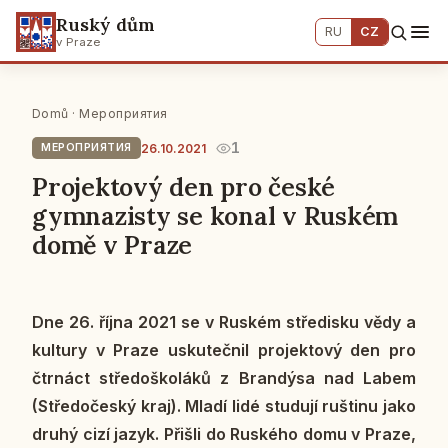
Ruský dům
RU
CZ
v Praze
Domů
·
Мероприятия
1
26.10.2021
МЕРОПРИЯТИЯ
Projektový den pro české
gymnazisty se konal v Ruském
domě v Praze
Dne 26. října 2021 se v Ruském stře­dis­ku vědy a
kul­tu­ry v Praze usku­teč­nil pro­jek­to­vý den pro
čtr­náct stře­do­ško­lá­ků z Bran­dý­sa nad Labem
(Stře­do­čes­ký kraj). Mladí lidé stu­du­jí ruš­ti­nu jako
druhý cizí jazyk. Přišli do Rus­ké­ho domu v Praze,