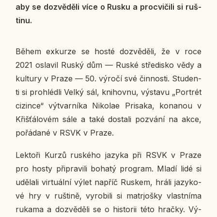
aby se do­zvě­dě­li více o Rusku a pro­cvi­či­li si ruš­
ti­nu.
Během ex­kur­ze se hosté do­zvě­dě­li, že v roce
2021 osla­vil Ruský dům — Ruské stře­dis­ko vědy a
kul­tu­ry v Praze — 50. výročí své čin­nos­ti. Stu­den­
ti si pro­hléd­li Velký sál, kni­hov­nu, vý­sta­vu „Por­trét
ci­zin­ce“ vý­tvar­ní­ka Ni­ko­lae Pri­saka, ko­na­nou v
Křiš­ťá­lo­vém sále a také do­sta­li po­zvá­ní na akce,
po­řá­da­né v RSVK v Praze.
Lek­to­ři Kurzů rus­ké­ho jazyka při RSVK v Praze
pro hosty při­pra­vi­li bohatý pro­gram. Mladí lidé si
udě­la­li vir­tu­ál­ní výlet napříč Ruskem, hráli ja­zy­ko­
vé hry v ruš­ti­ně, vy­ro­bi­li si ma­t­rjoš­ky vlast­ní­ma
rukama a do­zvě­dě­li se o his­to­rii této hračky. Vý­