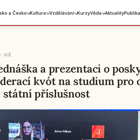
sko a Česko
Kultura
Vzdělávání
Kurzy
Věda
Aktuality
Publik
2
1
ednáška a prezentaci o posk
derací kvót na studium pro c
 státní příslušnost