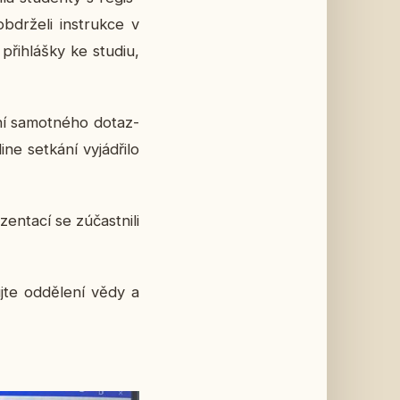
ob­dr­že­li in­struk­ce v
při­hláš­ky ke studiu,
­ní sa­mot­né­ho do­taz­
se­tká­ní vy­já­d­ři­lo
ta­cí se zú­čast­ni­li
j­te od­dě­le­ní vědy a