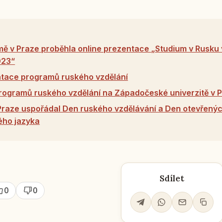
ě v Praze proběhla online prezentace „Studium v ​​Rusk
023“
ntace programů ruského vzdělání
ogramů ruského vzdělání na Západočeské univerzitě v P
raze uspořádal Den ruského vzdělávání a Den otevřenýc
ého jazyka
Sdílet
0
0