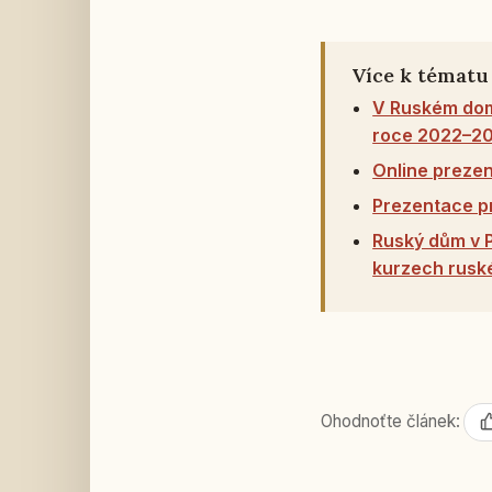
Více k tématu
V Ruském dom
roce 2022–2
Online preze
Prezentace pr
Ruský dům v P
kurzech rusk
Ohodnoťte článek: