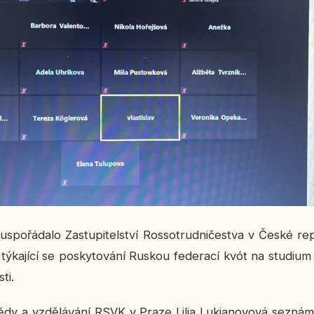
o­řá­da­lo Za­stu­pi­tel­ství Ros­so­trud­ni­čestva v České re­
 tý­ka­jí­cí se po­sky­to­vá­ní Ruskou fe­de­ra­cí kvót na stu­di­
­ti.
vědy a vzdě­lá­vá­ní RSVK v Praze Lilia Lukja­no­vo­vá se­zná­mi­