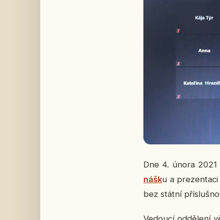
Dne 4. února 2021 usp
nášk
u a pre­zen­ta­ci
bez státní pří­sluš­nos
Ve­dou­cí od­dě­le­ní 