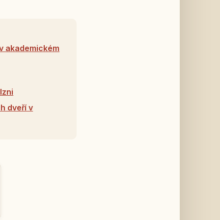
u v akademickém
lzni
h dveří v