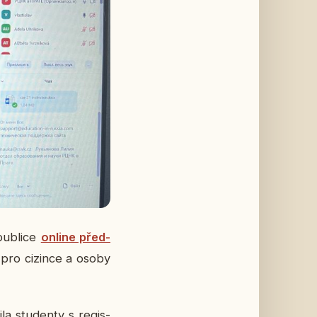
pub­li­ce
online před­
um pro ci­zin­ce a osoby
la stu­den­ty s re­gis­