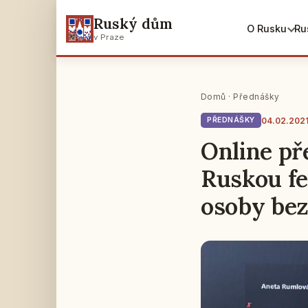
Ruský dům
O Rusku
Ru
v Praze
Domů
·
Přednášky
04.02.202
PŘEDNÁŠKY
Online př
Ruskou fe
osoby bez