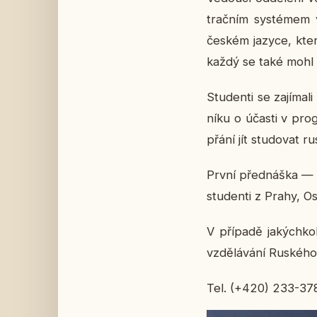
trač­ním sys­té­mem
českém jazyce, které 
každý se také mohl se
Stu­den­ti se za­jí­ma­
ní­ku o účasti v pro­g
přání jít stu­do­vat r
První před­náš­ka — p
stu­den­ti z Prahy, Os­
V pří­pa­dě ja­kých­ko
vzdě­lá­vá­ní Rus­ké­
Tel. (+420) 233-37