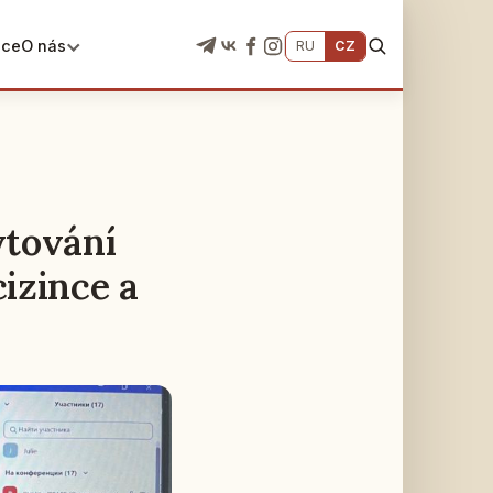
ace
O nás
RU
CZ
ytování
izince a