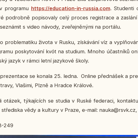
 v pro­gra­mu
https://edu­cati­on-in-russia.com
. Stu­den­ti 
po­drob­ně po­pi­so­va­ly celý proces re­gis­tra­ce a za­slá­ní 
­zná­mit s video návody, zve­řej­ně­ný­mi na por­tá­lu.
li o pro­ble­ma­ti­ku života v Rusku, zís­ká­vá­ní víz a vy­pl­ňo­vá
ra­mu po­sky­to­vá­ní kvót na stu­di­um. Mnoho účast­ní­ků online 
uský jazyk v rámci letní ja­zy­ko­vé školy.
re­zen­ta­ce se konala 25. ledna. Online před­ná­šek a pre­zen­
t­ra­vy, Vla­ši­mi, Plzně a Hradce Krá­lo­vé.
­li otázek, tý­ka­jí­cích se studia v Ruské fe­de­ra­ci, kon­tak­tu
ho stře­dis­ka vědy a kul­tu­ry v Praze, e-mail: nauka@rsvk.cz,
8-249