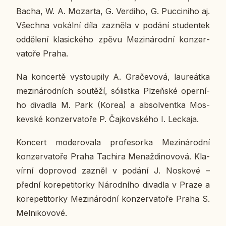
Bacha, W. A. Mo­zar­ta, G. Ver­di­ho, G. Puc­ci­ni­ho aj.
Všech­na vo­kál­ní díla za­zně­la v podání stu­den­tek
od­dě­le­ní kla­sic­ké­ho zpěvu Me­zi­ná­rod­ní kon­zer­
va­to­ře Praha.
Na kon­cer­tě vy­stou­pi­ly A. Gra­če­vo­vá, lau­re­át­ka
me­zi­ná­rod­ních sou­tě­ží, só­list­ka Pl­zeň­ské oper­ní­
ho di­va­dla M. Park (Korea) a ab­sol­vent­ka Mos­
kev­ské kon­zer­va­to­ře P. Čaj­kov­ské­ho I. Lec­ka­ja.
Kon­cert mo­de­ro­va­la pro­fe­sor­ka Me­zi­ná­rod­ní
kon­zer­va­to­ře Praha Ta­chi­ra Me­naž­di­no­vo­vá. Kla­
vír­ní do­pro­vod zazněl v podání J. No­s­ko­vé –
přední ko­re­pe­ti­tor­ky Ná­rod­ní­ho di­va­dla v Praze a
ko­re­pe­ti­tor­ky Me­zi­ná­rod­ní kon­zer­va­to­ře Praha S.
Mel­ni­ko­vo­vé.