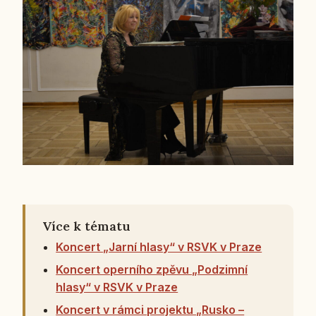
Více k tématu
Koncert „Jarní hlasy“ v RSVK v Praze
Koncert operního zpěvu „Podzimní
hlasy“ v RSVK v Praze
Koncert v rámci projektu „Rusko –