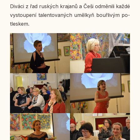
Diváci z řad rus­kých kra­ja­nů a Češi od­mě­ni­li každé
vy­stou­pe­ní ta­len­to­va­ných uměl­kyň bouř­li­vým po­
tles­kem.