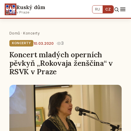
Ruský dům
RU
CZ
v Praze
Domů
·
Koncerty
3
10.03.2020
KONCERTY
Koncert mladých operních
pěvkyň „Rokovaja ženščina“ v
RSVK v Praze