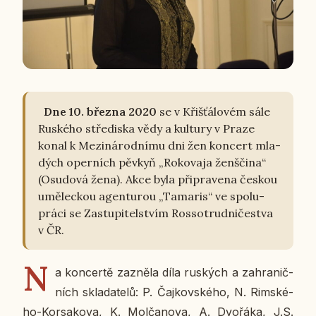
Dne 10. března 2020
se v Křiš­ťá­lo­vém sále
Rus­ké­ho stře­dis­ka vědy a kul­tu­ry v Praze
konal k Me­zi­ná­rod­ní­mu dni žen kon­cert mla­
dých oper­ních pěvkyň „Roko­va­ja žen­šči­na“
(Osu­do­vá žena). Akce byla při­pra­ve­na českou
umě­lec­kou agen­tu­rou „Ta­ma­ris“ ve spo­lu­
prá­ci se Za­stu­pi­tel­stvím Ros­so­trud­ni­čestva
v ČR.
N
a kon­cer­tě za­zně­la díla rus­kých a za­hra­nič­
ních skla­da­te­lů: P. Čaj­kov­ské­ho, N. Rim­ské­
ho-Kor­sa­ko­va, K. Mol­ča­no­va, A. Dvo­řá­ka, J.S.