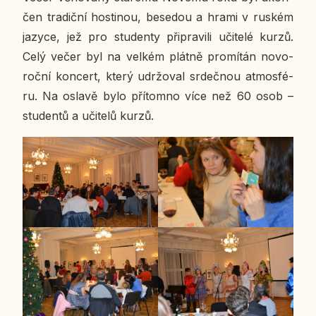
čen tra­dič­ní hos­ti­nou, be­se­dou a hrami v ruském
jazyce, jež pro stu­den­ty při­pra­vi­li uči­te­lé kurzů.
Celý večer byl na velkém plátně pro­mí­tán no­vo­
roč­ní kon­cert, který udr­žo­val sr­deč­nou at­mo­sfé­
ru. Na oslavě bylo pří­tomno více než 60 osob –
stu­den­tů a uči­te­lů kurzů.