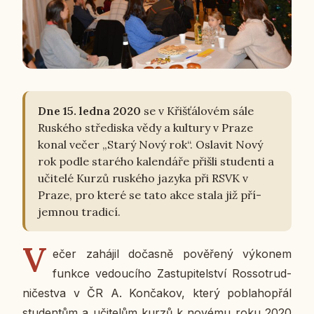
Dne 15. ledna 2020
se v Křiš­ťá­lo­vém sále
Rus­ké­ho stře­dis­ka vědy a kul­tu­ry v Praze
konal večer „Starý Nový rok“. Osla­vit Nový
rok podle staré­ho ka­len­dá­ře přišli stu­den­ti a
uči­te­lé Kurzů rus­ké­ho jazyka při RSVK v
Praze, pro které se tato akce stala již pří­
jem­nou tra­di­cí.
V
ečer za­há­jil do­čas­ně po­vě­ře­ný vý­ko­nem
funkce ve­dou­cí­ho Za­stu­pi­tel­ství Ros­so­trud­
ni­čestva v ČR A. Kon­ča­kov, který po­bla­ho­přál
stu­den­tům a uči­te­lům kurzů k novému roku 2020