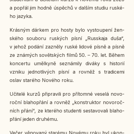
a popřál jim hodně úspě­chů v dalším studiu rus­ké­
ho jazyka.
Krás­ným dárkem pro hosty bylo vy­stou­pe­ní žen­
ské­ho sou­bo­ru rus­kých písní „Russ­ka­ja duša“,
v jehož podání za­zně­ly ruské lidové písně a písně
ze zná­mých so­vět­ských filmů 50. – 70. let. Během
kon­cer­tu uměl­ky­ně se­zná­mi­ly diváky s his­to­rií
vzniku jed­not­li­vých písní a rovněž s tra­di­ce­mi
oslav staré­ho Nového roku.
Uči­te­lé kurzů při­pra­vi­li pro pří­tom­né veselá no­vo­
roč­ní bla­ho­přá­ní a rovněž „kon­struk­tor no­vo­roč­
ních přání“, ze kte­ré­ho stu­den­ti se­sta­vo­va­li bla­ho­
přá­ní jeden dru­hé­mu.
Večer vě­no­va­ný staré­mu Novému roku byl ukon­