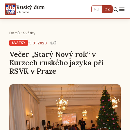
Ruský dům
RU
CZ
v Praze
Domů
·
Svátky
2
15.01.2020
SVÁTKY
Večer „Starý Nový rok“ v
Kurzech ruského jazyka při
RSVK v Praze