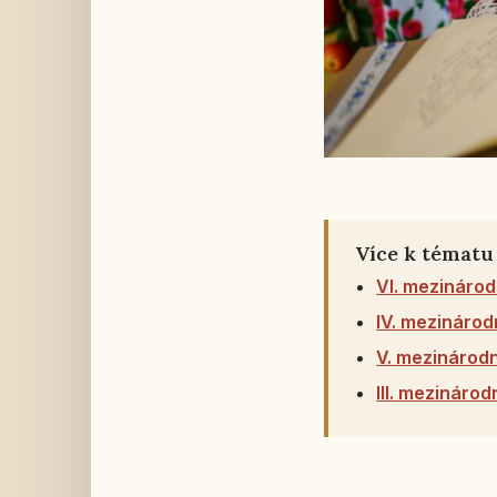
Více k tématu
VI. mezinárod
IV. mezinárod
V. mezinárodn
III. mezinárod