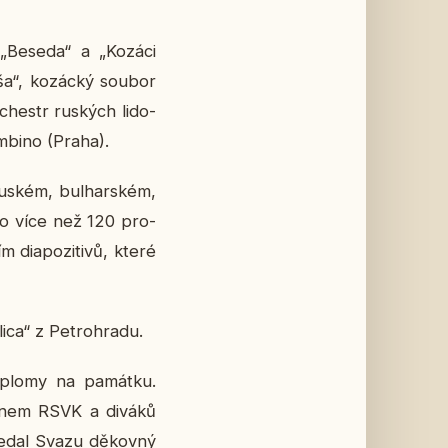
ry „Beseda“ a „Kozáci
uša“, ko­zác­ký soubor
chestr rus­kých li­do­
om­bi­no (Praha).
us­kém, bul­har­ském,
i­lo více než 120 pro­
m di­a­po­zi­ti­vů, které
­ca“ z Pe­t­ro­hra­du.
plo­my na pa­mát­ku.
 jménem RSVK a diváků
předal Svazu dě­kov­ný