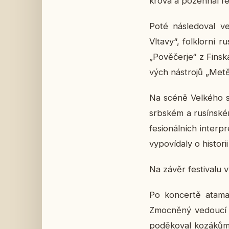
kro­va a po­žeh­nal fes
Poté ná­sle­do­val v
Vltavy“, folklor­ní r
„Po­vě­čerje“ z Finsk
vých ná­stro­jů „Me­tě
Na scéně Vel­ké­ho s
srb­ském a ru­sín­ské
fe­si­o­nál­ních in­ter­
vy­po­ví­da­ly o his­to
Na závěr fes­ti­va­lu v
Po kon­cer­tě atama
Zmoc­ně­ný ve­dou­cí
po­dě­ko­val ko­zá­ků