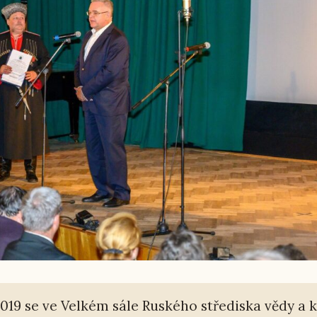
019 se ve Velkém sále Rus­ké­ho stře­dis­ka vědy a k