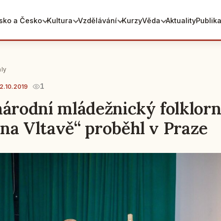
sko a Česko
Kultura
Vzdělávání
Kurzy
Věda
Aktuality
Publik
aly
1
12.10.2019
národní mládežnický folklorní
na Vltavě“ proběhl v Praze