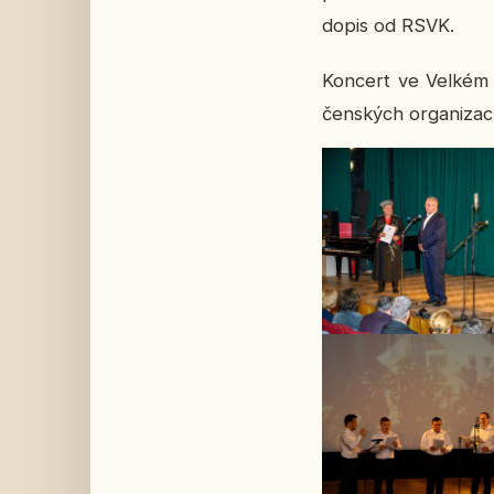
dopis od RSVK.
Kon­cert ve Velkém s
čen­ských or­ga­ni­za