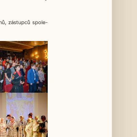
ů, zá­stup­ců spo­le­