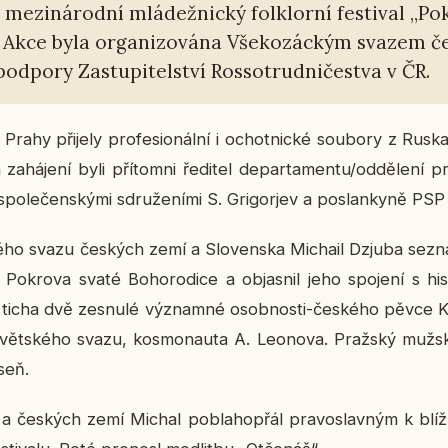
. me­zi­ná­rod­ní mlá­dež­nic­ký folklor­ní fes­ti­val „Po
 Akce byla or­ga­ni­zo­vá­na Vše­ko­zác­kým svazem 
od­po­ry Za­stu­pi­tel­ství Ros­so­trud­ni­čestva v ČR.
o Prahy při­je­ly pro­fe­si­o­nál­ní i ochot­nic­ké sou­bo­ry z Rus
a­há­je­ní byli pří­tomni ře­di­tel de­par­ta­men­tu/od­dě­le­ní 
po­le­čen­ský­mi sdru­že­ní­mi S. Gri­go­rjev a po­slan­ky­ně PSP
­ho svazu čes­kých zemí a Slo­ven­ska Mi­chail Dzjuba se­zná­
­kro­va svaté Bo­ho­ro­di­ce a ob­jas­nil jeho spo­je­ní s his­
u ticha dvě ze­snu­lé vý­znam­né osob­nos­ti-čes­ké­ho pěvce 
vět­ské­ho svazu, kos­mo­nau­ta A. Le­o­no­va. Praž­ský mužs
íseň.
ý a čes­kých zemí Michal po­bla­ho­přál pra­voslav­ným k blí­