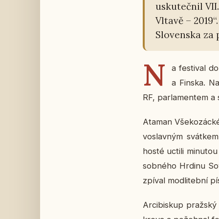
usku­teč­nil VII
Vltavě – 2019“.
Slo­ven­ska za p
N
a fes­ti­val d
a Finska. Na z
RF, par­la­men­tem a s
Ataman Vše­ko­zác­ké
voslav­ným svát­kem Po
hosté uctili mi­nu­to
sob­né­ho Hrdinu So­
zpí­val mod­li­teb­ní p
Ar­ci­bis­kup praž­sk