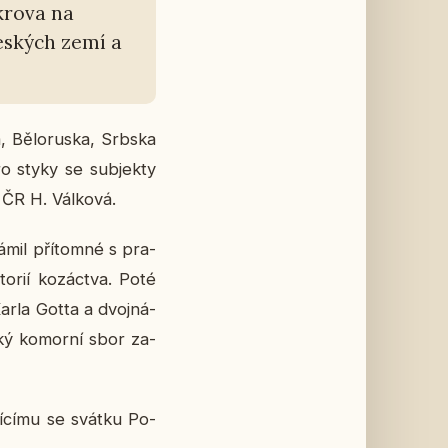
­kro­va na
čes­kých zemí a
ka, Bě­lo­rus­ka, Srbska
pro styky se sub­jek­ty
 ČR H. Vál­ko­vá.
mil pří­tom­né s pra­
to­rií ko­zác­tva. Poté
Karla Gotta a dvoj­ná­
ký ko­mor­ní sbor za­
ží­cí­mu se svátku Po­