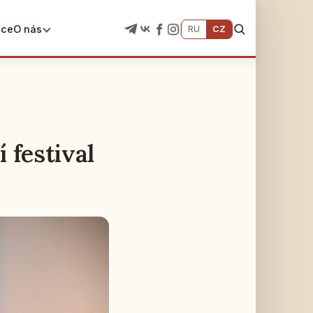
ace
O nás
RU
CZ
 festival