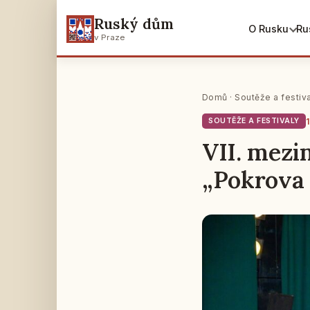
Ruský dům
O Rusku
Ru
v Praze
Domů
·
Soutěže a festiv
SOUTĚŽE A FESTIVALY
VII. mezi
„Pokrova 