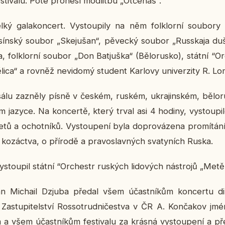
­ti­va­lu. Poté pro­ne­sl mod­lit­bu „Otče­náš“.
elký ga­la­kon­cert. Vy­stou­pi­ly na něm folklor­ní sou­bo­
u­sín­ský soubor „Skej­ušan“, pě­vec­ký soubor „Russ­ka­ja d
a, folklor­ní soubor „Don Batjuš­ka“ (Bě­lo­rus­ko), státní “Or­
­li­ca“ a rovněž ne­vi­do­mý stu­dent Kar­lo­vy uni­ver­zi­ty R. L
álu za­zně­ly písně v českém, ruském, ukra­jin­ském, bě­lo­r
m jazyce. Na kon­cer­tě, který trval asi 4 hodiny, vy­stou­p
pre­tů a ochot­ní­ků. Vy­stou­pe­ní byla do­pro­vá­ze­na pro­mí­tá­ní
­rii ko­zác­tva, o pří­ro­dě a pra­voslav­ných sva­ty­ních Ruska.
y­stou­pil státní “Or­chestr rus­kých li­do­vých ná­stro­jů „Me­tě­li
n Mi­chail Dzjuba předal všem účast­ní­kům kon­cer­tu di­
 Za­stu­pi­tel­ství Ros­so­trud­ni­čestva v ČR A. Kon­ča­kov
m a všem účast­ní­kům fes­ti­va­lu za krásná vy­stou­pe­ní a 