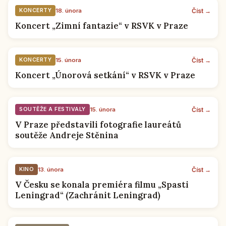
Číst →
KONCERTY
18. února
Koncert „Zimní fantazie“ v RSVK v Praze
Číst →
KONCERTY
15. února
Koncert „Únorová setkání“ v RSVK v Praze
Číst →
SOUTĚŽE A FESTIVALY
15. února
V Praze představili fotografie laureátů
soutěže Andreje Stěnina
Číst →
KINO
13. února
V Česku se konala premiéra filmu „Spasti
Leningrad“ (Zachránit Leningrad)