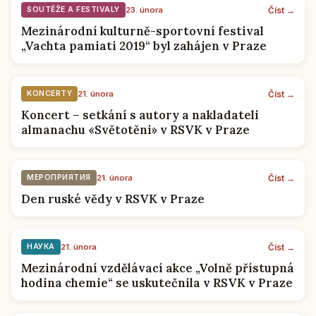
Číst →
SOUTĚŽE A FESTIVALY
23. února
Mezinárodní kulturně-sportovní festival
„Vachta pamiati 2019“ byl zahájen v Praze
Číst →
KONCERTY
21. února
Koncert – setkání s autory a nakladateli
almanachu «Světotěni» v RSVK v Praze
Číst →
МЕРОПРИЯТИЯ
21. února
Den ruské vědy v RSVK v Praze
Číst →
НАУКА
21. února
Mezinárodní vzdělávací akce „Volně přístupná
hodina chemie“ se uskutečnila v RSVK v Praze