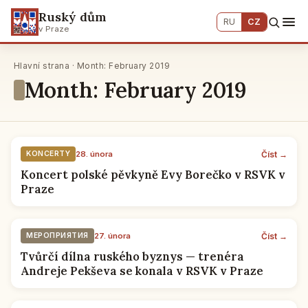
Ruský dům
RU
CZ
v Praze
Hlavní strana · Month: February 2019
Month: February 2019
Číst →
KONCERTY
28. února
Koncert polské pěvkyně Evy Borečko v RSVK v
Praze
Číst →
МЕРОПРИЯТИЯ
27. února
Tvůrčí dílna ruského byznys — trenéra
Andreje Pekševa se konala v RSVK v Praze