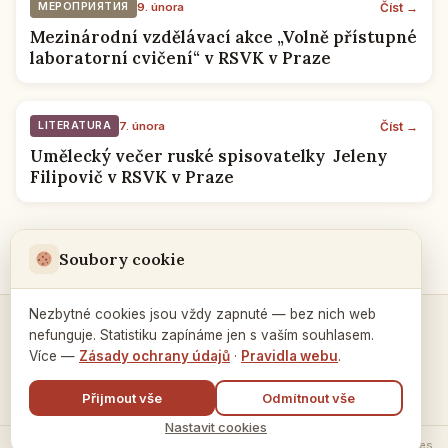
Číst →
МЕРОПРИЯТИЯ
9. února
Mezinárodní vzdělávací akce „Volně přístupné
laboratorní cvičení“ v RSVK v Praze
Číst →
LITERATURA
7. února
Umělecký večer ruské spisovatelky Jeleny
Filipovič v RSVK v Praze
1
2
→
Soubory cookie
Nezbytné cookies jsou vždy zapnuté — bez nich web
nefunguje. Statistiku zapínáme jen s vaším souhlasem.
Kontakty a spojení →
Více —
Zásady ochrany údajů
·
Pravidla webu
.
Přijmout vše
Odmítnout vše
Nastavit cookies
© 2026 Ruský dům v Praze ·
Zásady zpracování údajů
·
Nastavení cookies