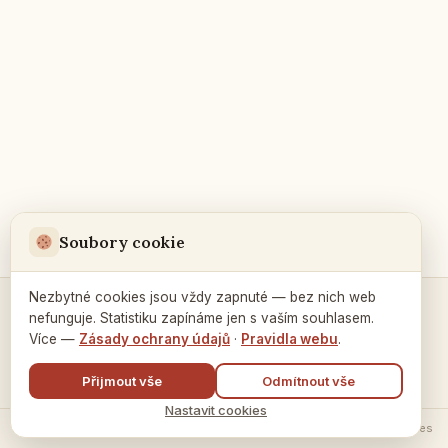
Soubory cookie
Nezbytné cookies jsou vždy zapnuté — bez nich web
nefunguje. Statistiku zapínáme jen s vaším souhlasem.
Kontakty a spojení →
Více —
Zásady ochrany údajů
·
Pravidla webu
.
Přijmout vše
Odmítnout vše
Nastavit cookies
© 2026 Ruský dům v Praze ·
Zásady zpracování údajů
·
Nastavení cookies