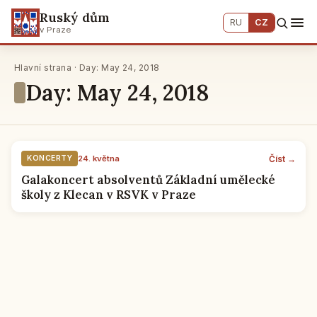
Ruský dům
RU
CZ
v Praze
Hlavní strana · Day: May 24, 2018
Day: May 24, 2018
Číst →
KONCERTY
24. května
Galakoncert absolventů Základní umělecké
školy z Klecan v RSVK v Praze