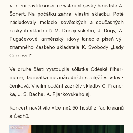
V první části kon­cer­tu vy­stou­pil český hous­lis­ta A.
Šonert. Na po­čát­ku zahrál vlast­ní sklad­bu. Poté
ná­sle­do­va­ly me­lo­die so­vět­ských a sou­čas­ných
rus­kých skla­da­te­lů M. Du­na­jev­ské­ho, J. Dogy, A.
Pu­ga­če­vo­vé, ar­mén­ský lidový tanec a píseň vý­
znam­né­ho čes­ké­ho skla­da­te­le K. Svo­bo­dy „Lady
Car­ne­val“.
Ve druhé části vy­stou­pi­la só­list­ka Oděské filhar­
mo­nie, lau­re­át­ka me­zi­ná­rod­ních sou­tě­ží V. Vdo­vi­
čen­ko­vá. V jejím podání za­zně­ly sklad­by C. Franc­
ka, J. S. Bacha, A. Fljar­kov­ské­ho aj.
Kon­cert na­vští­vi­lo více než 50 hostů z řad kra­ja­nů
a Čechů.