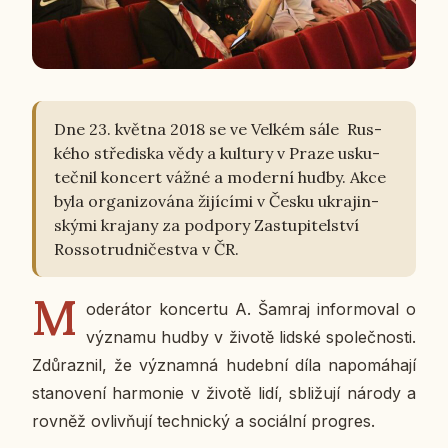
Dne 23. května 2018 se ve Velkém sále Rus­
ké­ho stře­dis­ka vědy a kul­tu­ry v Praze usku­
teč­nil kon­cert vážné a mo­der­ní hudby. Akce
byla or­ga­ni­zo­vá­na ži­jí­cí­mi v Česku ukra­jin­
ský­mi kra­ja­ny za pod­po­ry Za­stu­pi­tel­ství
Ros­so­trud­ni­čestva v ČR.
M
o­de­rá­tor kon­cer­tu A. Šamraj in­for­mo­val o
vý­zna­mu hudby v životě lidské spo­leč­nos­ti.
Zdů­raz­nil, že vý­znam­ná hu­deb­ní díla na­po­má­ha­jí
sta­no­ve­ní har­mo­nie v životě lidí, sbli­žu­jí národy a
rovněž ovliv­ňu­jí tech­nic­ký a so­ci­ál­ní pro­gres.