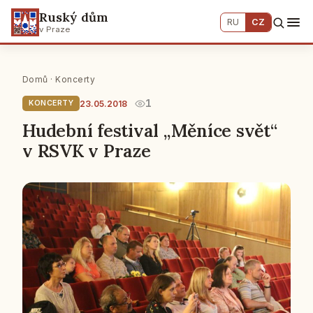
Ruský dům
RU
CZ
v Praze
Domů
·
Koncerty
1
23.05.2018
KONCERTY
Hudební festival „Měníce svět“
v RSVK v Praze