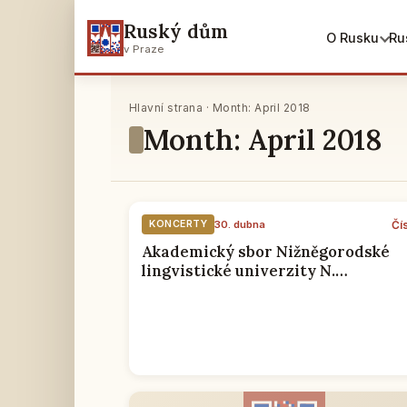
Ruský dům
O Rusku
Ru
v Praze
Hlavní strana · Month: April 2018
Month: April 2018
Čí
KONCERTY
30. dubna
Akademický sbor Nižněgorodské
lingvistické univerzity N.
Dobroljubova vystoupil v RSVK v
Praze