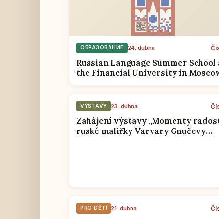
Čí
ОБРАЗОВАНИЕ
24. dubna
Russian Language Summer School 
the Financial University in Mosco
10-31 of July, 2018
Čí
VÝSTAVY
23. dubna
Zahájení výstavy „Momenty radost
ruské malířky Varvary Gnučevy
proběhlo v RSVK v Praze
Čí
PRO DĚTI
21. dubna