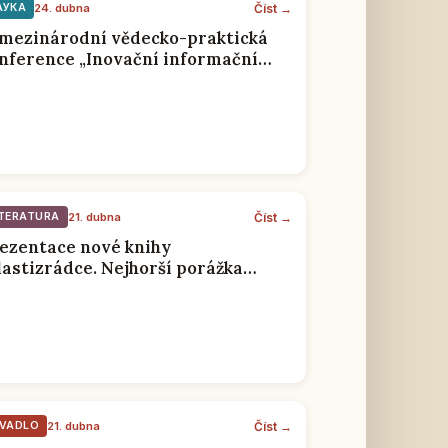
Číst →
АУКА
24. dubna
 mezinárodní vědecko-praktická
nference „Inovační informační
chnologie“ byla zahájena v RSVK
Číst →
ITERATURA
21. dubna
ezentace nové knihy
lastizrádce. Nejhorší porážka
skoslovenské rozvědky“ v RSVK v
aze
Číst →
IVADLO
21. dubna