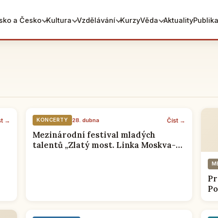
sko a Česko
Kultura
Vzdělávání
Kurzy
Věda
Aktuality
Publik
st →
Číst →
KONCERTY
28. dubna
Mezinárodní festival mladých
talentů „Zlatý most. Linka Moskva-
Praha 2018“ v RSVK v Praze
М
Pr
Po