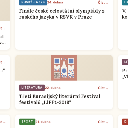
Číst →
RUSKÝ JAZYK
24. dubna
Н
Finále české celostátní olympiády z
V.
ruského jazyka v RSVK v Praze
ko
te
st →
at
w
st →
L
i“
Pr
„V
če
Pr
Číst →
LITERATURA
22. dubna
Třetí Eurasijský literární Festival
festivalů „LiFFt-2018“
st →
Číst →
SPORT
21. dubna
D