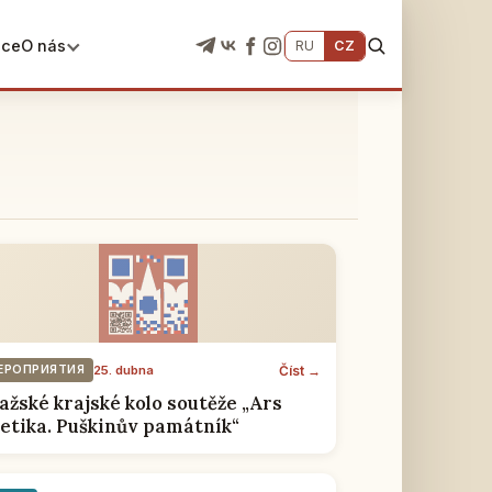
ace
O nás
RU
CZ
Číst →
ЕРОПРИЯТИЯ
25. dubna
ažské krajské kolo soutěže „Ars
etika. Puškinův památník“