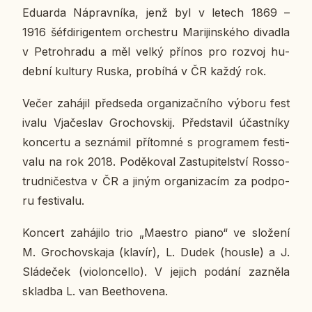
Edu­ar­da Ná­prav­ní­ka, jenž byl v letech 1869 –
1916 šéf­di­ri­gen­tem or­chest­ru Ma­ri­jin­ské­ho di­va­dla
v Pe­t­ro­hra­du a měl velký přínos pro rozvoj hu­
deb­ní kul­tu­ry Ruska, pro­bí­há v ČR každý rok.
Večer za­há­jil před­se­da or­ga­ni­zač­ní­ho výboru fes­t
i­va­lu Vja­česlav Gro­chov­skij. Před­sta­vil účast­ní­ky
kon­cer­tu a se­zná­mil pří­tom­né s pro­gra­mem fes­ti­
va­lu na rok 2018. Po­dě­ko­val Za­stu­pi­tel­ství Ros­so­
trud­ni­čestva v ČR a jiným or­ga­ni­za­cím za pod­po­
ru fes­ti­va­lu.
Kon­cert za­há­ji­lo trio „Ma­estro piano“ ve slo­že­ní
M. Gro­chov­s­ka­ja (klavír), L. Dudek (housle) a J.
Slá­de­ček (vi­o­lon­cello). V jejich podání za­zně­la
sklad­ba L. van Beetho­ve­na.