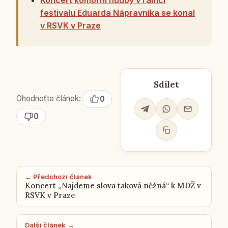
festivalu Eduarda Nápravníka se konal
v RSVK v Praze
Sdílet
Ohodnoťte článek:
0
0
← Předchozí článek
Koncert „Najdeme slova taková něžná“ k MDŽ v
RSVK v Praze
Další článek →