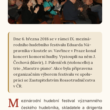
Dne 6. března 2018 se v rámci IX. me­zi­ná­
rod­ní­ho hu­deb­ní­ho fes­ti­va­lu Edu­ar­da Ná­
prav­ní­ka v kos­te­le sv. Va­vřin­ce v Praze konal
kon­cert ko­mor­ní hudby. Vy­stou­pi­li na něm J.
Če­cho­vá (klavír), J. Pá­le­ní­ček (vi­o­lon­cello) a
trio „Ma­estro piano“. Akce byla při­pra­ve­na
or­ga­ni­zač­ním vý­bo­rem fes­ti­va­lu ve spo­lu­
prá­ci se Za­stu­pi­tel­stvím Ros­so­trud­ni­čestva
v ČR.
M
e­zi­ná­rod­ní hu­deb­ní fes­ti­val vý­znam­né­ho
čes­ké­ho hu­deb­ní­ka, skla­da­te­le a di­ri­gen­ta