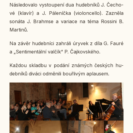
Ná­sle­do­va­lo vy­stou­pe­ní dua hu­deb­ní­ků J. Če­cho­
vé (klavír) a J. Pá­le­níč­ka (vi­o­lon­cello). Za­zně­la
sonáta J. Brahm­se a va­ri­a­ce na téma Ros­si­ni B.
Mar­ti­nů.
Na závěr hu­deb­ní­ci za­hrá­li úryvek z díla G. Fauré
a „Sen­ti­men­tál­ní valčík“ P. Čaj­kov­ské­ho.
Každou sklad­bu v podání zná­mých čes­kých hu­
deb­ní­ků diváci od­mě­ni­li bouř­li­vým aplau­sem.