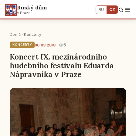
Ruský dům
RU
CZ
v Praze
Domů
·
Koncerty
5
06.03.2018
KONCERTY
Koncert IX. mezinárodního
hudebního festivalu Eduarda
Nápravníka v Praze