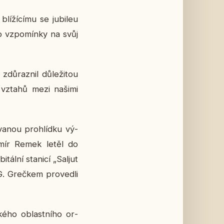
ží­cí­mu se ju­bi­leu
 o vzpo­mín­ky na svůj
ů­raz­nil dů­le­ži­tou
ch vztahů mezi našimi
­va­nou pro­hlíd­ku vý­
di­mír Remek letěl do
ál­ní sta­ni­cí „Saljut
. Greč­kem pro­ved­li
ské­ho ob­last­ní­ho or­