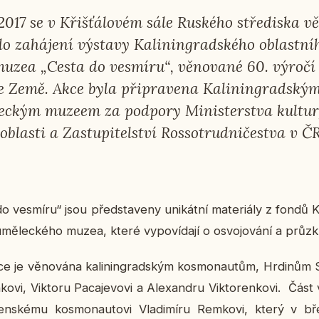
017 se v Křiš­ťá­lo­vém sále Rus­ké­ho stře­dis­ka vě
za­há­je­ní vý­sta­vy Ka­li­nin­grad­ské­ho ob­last­ní­h
muzea „Cesta do vesmí­ru“, vě­no­va­né 60. výročí
e Země. Akce byla při­pra­ve­na Ka­li­nin­grad­ským
lec­kým muzeem za pod­po­ry Mi­nis­ter­stva kul­tu­
ob­las­ti a Za­stu­pi­tel­ství Ros­so­trud­ni­čestva v Č
 vesmí­ru“ jsou před­sta­ve­ny uni­kát­ní ma­te­ri­á­ly z fondů Ka
o-umě­lec­ké­ho muzea, které vy­po­ví­da­jí o osvo­jo­vá­ní a prů­
e je vě­no­vá­na ka­li­nin­grad­ským kos­mo­nau­tům, Hr­di­nům 
ko­vi, Vik­to­ru Pa­ca­je­vo­vi a Ale­xan­dru Vik­to­ren­ko­vi. Část
­ven­ské­mu kos­mo­nau­to­vi Vla­di­mí­ru Rem­ko­vi, který v