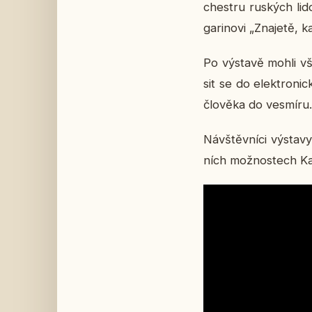
chest­ru rus­kých li­
ga­ri­no­vi „Zna­je­t
Po vý­sta­vě mohli vš
sit se do elek­tro­nic
člo­vě­ka do vesmí­ru.
Ná­vštěv­ní­ci vý­sta
ních mož­nos­tech Ka­li­