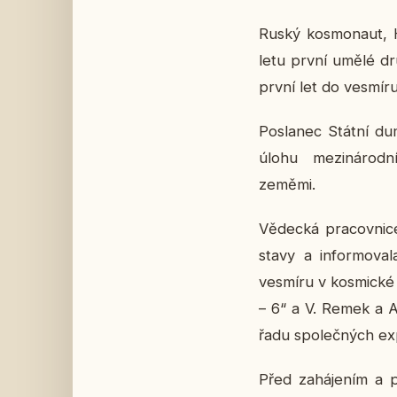
Ruský kos­mo­naut, H
letu první umělé dru­
první let do vesmí­r
Po­sla­nec Státní dum
úlohu me­zi­ná­rod­n
zeměmi.
Vě­dec­ká pra­cov­ni­c
sta­vy a in­for­mo­v
vesmí­ru v kos­mic­ké 
– 6“ a V. Remek a A.
řadu spo­leč­ných ex­p
Před za­há­je­ním a po 