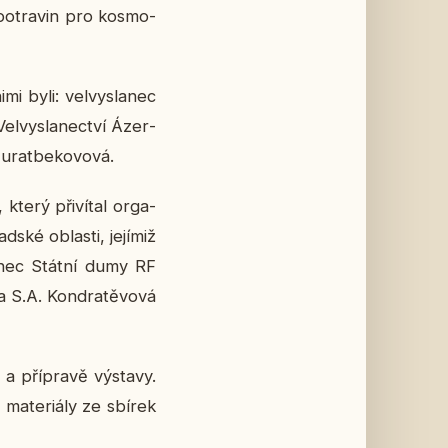
po­tra­vin pro kos­mo­
i byli: vel­vy­sla­nec
Vel­vy­sla­nec­tví Ázer­
­rat­be­ko­vo­vá.
 který při­ví­tal or­ga­
­ské ob­las­ti, je­jí­miž
a­nec Státní dumy RF
a S.A. Kon­dra­tě­vo­vá
a pří­pra­vě vý­sta­vy.
 ma­te­ri­á­ly ze sbírek