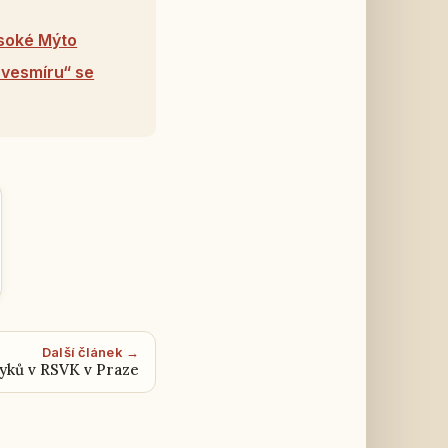
ysoké Mýto
 vesmíru“ se
Další článek →
yků v RSVK v Praze