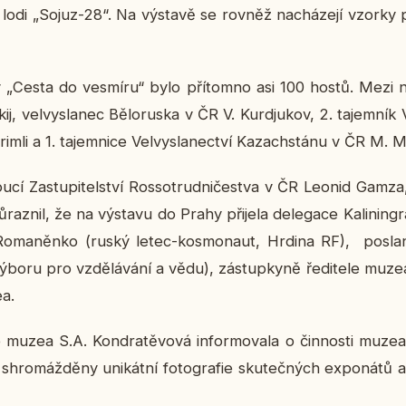
 lodi „Sojuz-28“. Na vý­sta­vě se rovněž na­chá­ze­jí vzorky 
­vy „Cesta do vesmí­ru“ bylo pří­tomno asi 100 hostů. Mezi nim
, vel­vy­sla­nec Bě­lo­rus­ka v ČR V. Kur­d­ju­kov, 2. ta­jem­ník 
imli a 1. ta­jem­ni­ce Vel­vy­sla­nec­tví Ka­za­chstá­nu v ČR M. Mu
dou­cí Za­stu­pi­tel­ství Ros­so­trud­ni­čestva v ČR Leonid Gamza,
­raz­nil, že na vý­sta­vu do Prahy při­je­la de­le­ga­ce Ka­li­nin­grad
­ma­něn­ko (ruský letec-kos­mo­naut, Hrdina RF), po­sl
ýboru pro vzdě­lá­vá­ní a vědu), zá­stup­ky­ně ře­di­te­le muze
ea.
­le muzea S.A. Kon­dra­tě­vo­vá in­for­mo­va­la o čin­nos­ti muzea 
shro­máž­dě­ny uni­kát­ní fo­to­gra­fie sku­teč­ných ex­po­ná­tů a