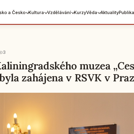
sko a Česko
Kultura
Vzdělávání
Kurzy
Věda
Aktuality
Publik
3
aliningradského muzea „Ces
byla zahájena v RSVK v Pra