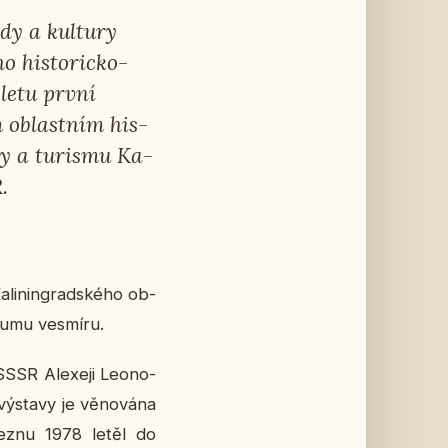
dy a kul­tu­ry
o his­to­ric­ko-
 letu první
 ob­last­ním his­
ry a tu­ris­mu Ka­
R.
­li­nin­grad­ské­ho ob­
zku­mu vesmí­ru.
SSSR Ale­xe­ji Le­o­no­
 vý­sta­vy je vě­no­vá­na
 březnu 1978 letěl do