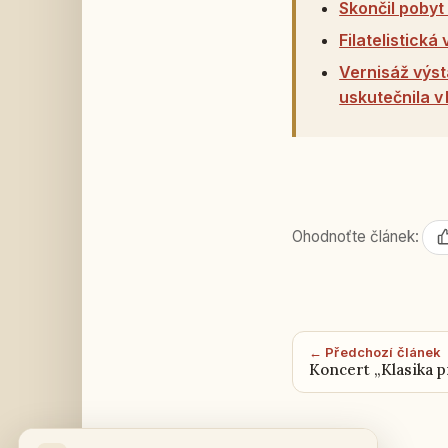
Skončil poby
Filatelistick
Vernisáž výst
uskutečnila v
Ohodnoťte článek:
← Předchozí článek
Koncert „Klasika p