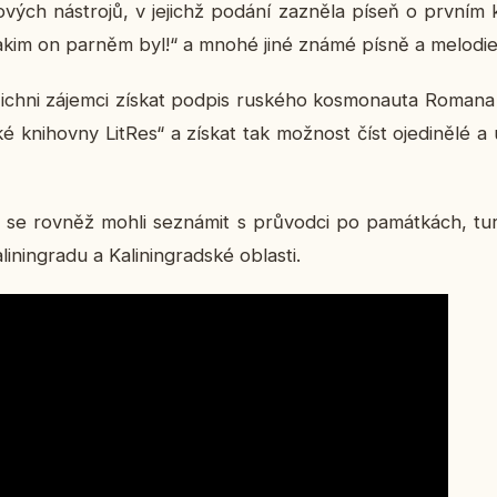
do­vých ná­stro­jů, v je­jichž podání za­zně­la píseň o prvním k
ě, kakim on parněm byl!“ a mnohé jiné známé písně a me­lo­die
ich­ni zá­jem­ci získat podpis rus­ké­ho kos­mo­nau­ta Romana 
­ké knihov­ny LitRes“ a získat tak mož­nost číst oje­di­ně­lé a 
­vy se rovněž mohli se­zná­mit s prů­vod­ci po pa­mát­kách, tu­r
nin­gra­du a Ka­li­nin­grad­ské ob­las­ti.