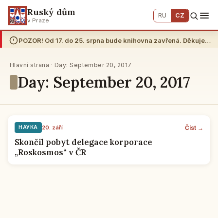
Ruský dům
RU
CZ
v Praze
POZOR! Od 17. do 25. srpna bude knihovna zavřená. Děkujeme za pochopení.
Hlavní strana · Day: September 20, 2017
Day: September 20, 2017
Číst →
НАУКА
20. září
Skončil pobyt delegace korporace
„Roskosmos“ v ČR