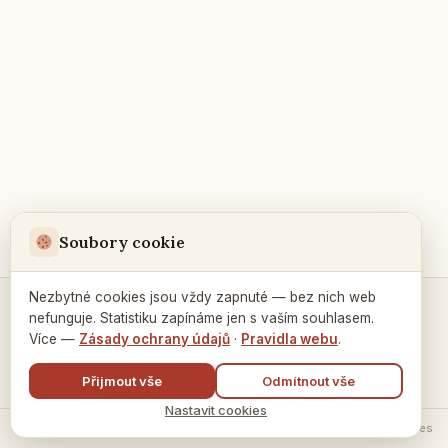
Soubory cookie
Nezbytné cookies jsou vždy zapnuté — bez nich web
nefunguje. Statistiku zapínáme jen s vaším souhlasem.
Kontakty a spojení →
Více —
Zásady ochrany údajů
·
Pravidla webu
.
Přijmout vše
Odmítnout vše
Nastavit cookies
© 2026 Ruský dům v Praze ·
Zásady zpracování údajů
·
Nastavení cookies