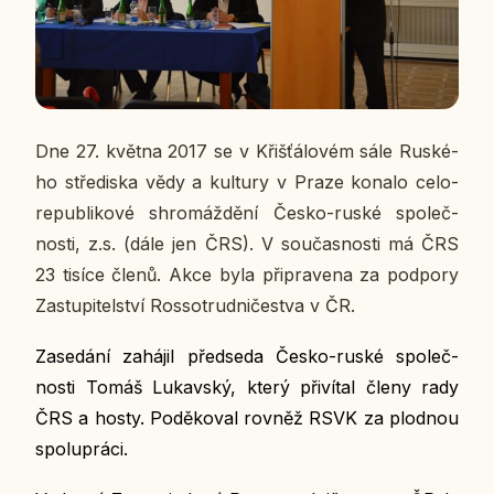
Dne 27. května 2017 se v Křiš­ťá­lo­vém sále Rus­ké­
ho stře­dis­ka vědy a kul­tu­ry v Praze konalo ce­lo­
re­pub­li­ko­vé shro­máž­dě­ní Česko-ruské spo­leč­
nos­ti, z.s. (dále jen ČRS). V sou­čas­nos­ti má ČRS
23 tisíce členů. Akce byla při­pra­ve­na za pod­po­ry
Za­stu­pi­tel­ství Ros­so­trud­ni­čestva v ČR.
Za­se­dá­ní za­há­jil před­se­da Česko-ruské spo­leč­
nos­ti Tomáš Lu­kav­ský, který při­ví­tal členy rady
ČRS a hosty. Po­dě­ko­val rovněž RSVK za plod­nou
spo­lu­prá­ci.