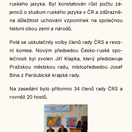
rus­ké­ho jazyka. Byl kon­sta­to­ván růst počtu zá­
jem­ců o stu­di­um rus­ké­ho jazyka v ČR a zdů­raz­ně­
na dů­le­ži­tost ucho­vá­ní vzpo­mí­nek na spo­leč­nou
his­to­rii obou zemí a národů.
Poté se usku­teč­ni­ly volby členů rady ČRS a re­viz­
ní komise. Novým před­se­dou
Česko-ruské spo­
leč­nos­ti byl zvolen Jiří Klapka, který před­sta­vu­je
Praž­skou měst­skou radu, mís­to­před­se­dou Josef
Bína z Par­du­bic­ké kraj­ské rady.
Na za­se­dá­ní bylo pří­tomno 34 členů rady ČRS a
rovněž 20 hostů.