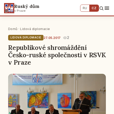
Ruský dům
RU
CZ
v Praze
Domů
·
Lidová diplomacie
2
27.05.2017
LIDOVÁ DIPLOMACIE
Republikové shromáždění
Česko-ruské společnosti v RSVK
v Praze