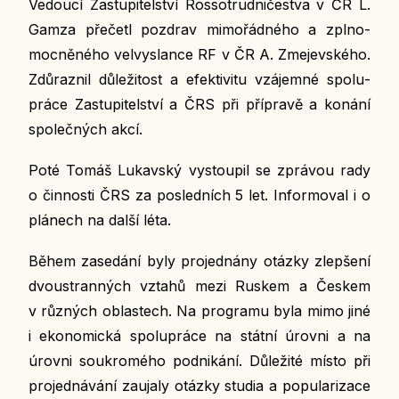
Ve­dou­cí
Za­stu­pi­tel­ství Ros­so­trud­ni­čestva v ČR L.
Gamza pře­če­tl pozdrav mi­mo­řád­né­ho a zpl­no­
moc­ně­né­ho vel­vy­slan­ce RF v ČR A. Zme­jev­ské­ho.
Zdů­raz­nil dů­le­ži­tost a efek­ti­vi­tu vzá­jem­né spo­lu­
prá­ce Za­stu­pi­tel­ství a ČRS při pří­pra­vě a konání
spo­leč­ných akcí.
Poté Tomáš Lu­kav­ský vy­stou­pil se zprá­vou rady
o čin­nos­ti ČRS za po­sled­ních 5 let. In­for­mo­val i o
plá­nech na další léta.
Během za­se­dá­ní byly pro­jed­ná­ny otázky zlep­še­ní
dvou­stran­ných vztahů mezi Ruskem a Českem
v růz­ných ob­las­tech. Na pro­gra­mu byla mimo jiné
i eko­no­mic­ká spo­lu­prá­ce na státní úrovni a na
úrovni sou­kro­mé­ho pod­ni­ká­ní. Dů­le­ži­té místo při
pro­jed­ná­vá­ní za­u­ja­ly otázky studia a po­pu­la­ri­za­ce