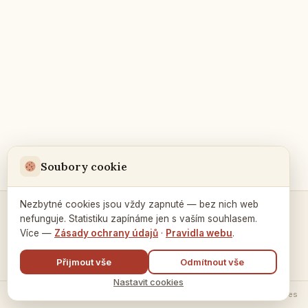
Soubory cookie
Nezbytné cookies jsou vždy zapnuté — bez nich web
nefunguje. Statistiku zapínáme jen s vaším souhlasem.
Kontakty a spojení →
Více —
Zásady ochrany údajů
·
Pravidla webu
.
Přijmout vše
Odmítnout vše
Nastavit cookies
© 2026 Ruský dům v Praze ·
Zásady zpracování údajů
·
Nastavení cookies