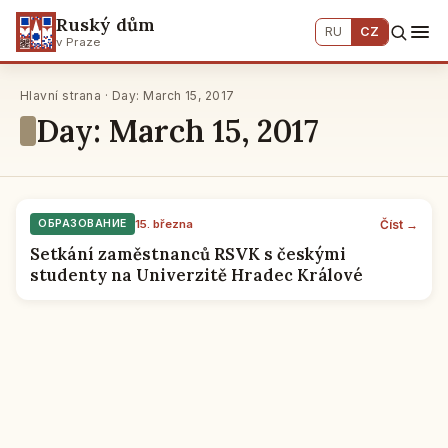
Ruský dům
RU
CZ
v Praze
Hlavní strana · Day: March 15, 2017
Day: March 15, 2017
Číst →
ОБРАЗОВАНИЕ
15. března
Setkání zaměstnanců RSVK s českými
studenty na Univerzitě Hradec Králové