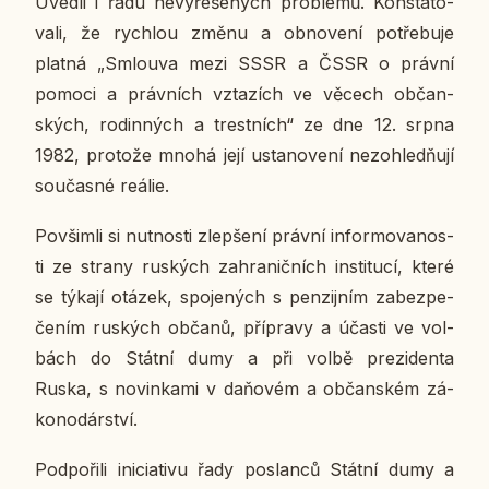
Uvedli i řadu ne­vy­ře­še­ných pro­blé­mů. Kon­sta­to­
va­li, že rych­lou změnu a ob­no­ve­ní po­tře­bu­je
platná „Smlou­va mezi SSSR a ČSSR o právní
pomoci a práv­ních vzta­zích ve věcech ob­čan­
ských, ro­din­ných a trest­ních“ ze dne 12. srpna
1982, pro­to­že mnohá její usta­no­ve­ní ne­zo­hled­ňu­jí
sou­čas­né reálie.
Po­všimli si nut­nos­ti zlep­še­ní právní in­for­mo­va­nos­
ti ze strany rus­kých za­hra­nič­ních in­sti­tu­cí, které
se týkají otázek, spo­je­ných s pen­zij­ním za­bez­pe­
če­ním rus­kých občanů, pří­pra­vy a účasti ve vol­
bách do Státní dumy a při volbě pre­zi­den­ta
Ruska, s no­vin­ka­mi v da­ňo­vém a ob­čan­ském zá­
ko­no­dár­ství.
Pod­po­ři­li ini­ci­a­ti­vu řady po­slan­ců Státní dumy a