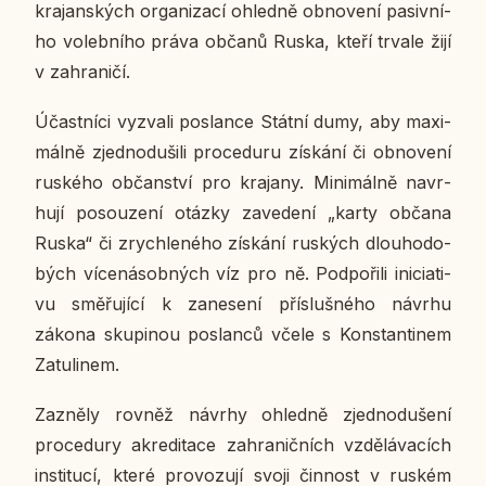
kra­jan­ských or­ga­ni­za­cí ohled­ně ob­no­ve­ní pa­siv­ní­
ho vo­leb­ní­ho práva občanů Ruska, kteří trvale žijí
v za­hra­ni­čí.
Účast­ní­ci vy­zva­li po­slan­ce Státní dumy, aby ma­xi­
mál­ně zjed­no­du­ši­li pro­cedu­ru zís­ká­ní či ob­no­ve­ní
rus­ké­ho ob­čan­ství pro kra­ja­ny. Mi­ni­mál­ně na­vr­
hu­jí po­sou­ze­ní otázky za­ve­de­ní „karty občana
Ruska“ či zrych­le­né­ho zís­ká­ní rus­kých dlou­ho­do­
bých ví­ce­ná­sob­ných víz pro ně. Pod­po­ři­li ini­ci­a­ti­
vu smě­řu­jí­cí k za­ne­se­ní pří­sluš­né­ho návrhu
zákona sku­pi­nou po­slan­ců včele s Kon­stan­ti­nem
Za­tu­li­nem.
Za­zně­ly rovněž návrhy ohled­ně zjed­no­du­še­ní
pro­cedu­ry akre­di­ta­ce za­hra­nič­ních vzdě­lá­va­cích
in­sti­tu­cí, které pro­vo­zu­jí svoji čin­nost v ruském