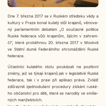
Dne 7. března 2017 se v Ruském stře­dis­ku vědy a
kul­tu­ry v Praze konal kulatý stůl kra­ja­nů, vě­no­va­
ný par­la­ment­ním de­ba­tám „O sou­čas­né po­li­ti­ce
Ruské fe­de­ra­ce vůči kra­ja­nům, ži­jí­cím v za­hra­ni­
čí“, které pro­běh­nou 20. března 2017 v Moskvě
ve Státní dumě Fe­de­rál­ní­ho shro­máž­dě­ní Ruské
fe­de­ra­ce.
Účast­ní­ci ku­la­té­ho stolu po­u­ká­za­li na po­zi­tiv­ní
změny, jež se týkají kra­ja­nů jak v le­gisla­ti­vě Ruské
fe­de­ra­ce, tak i v praxi při apli­ka­ci práva. Zvlášť
zdů­raz­ni­li zjed­no­du­še­ní pro­cedu­ry zís­ká­ní rus­ké­
ho ob­čan­ství pro děti, které se na­ro­di­ly ve smí­še­
ných man­žel­stvích.