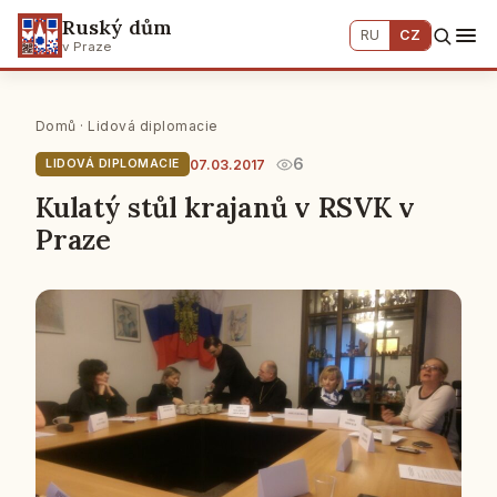
Ruský dům
RU
CZ
v Praze
Domů
·
Lidová diplomacie
6
07.03.2017
LIDOVÁ DIPLOMACIE
Kulatý stůl krajanů v RSVK v
Praze