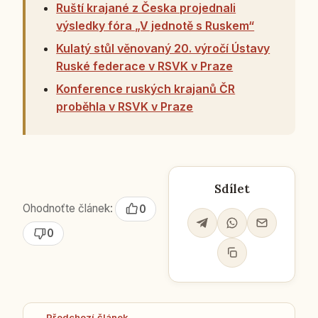
Ruští krajané z Česka projednali
výsledky fóra „V jednotě s Ruskem“
Kulatý stůl věnovaný 20. výročí Ústavy
Ruské federace v RSVK v Praze
Konference ruských krajanů ČR
proběhla v RSVK v Praze
Sdílet
Ohodnoťte článek:
0
0
← Předchozí článek