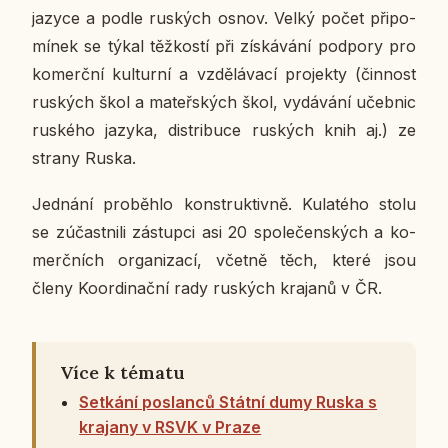
jazyce a podle rus­kých osnov. Velký počet při­po­
mí­nek se týkal těž­kos­tí při zís­ká­vá­ní pod­po­ry pro
ko­merč­ní kul­tur­ní a vzdě­lá­va­cí pro­jek­ty (čin­nost
rus­kých škol a ma­teř­ských škol, vy­dá­vá­ní učeb­nic
rus­ké­ho jazyka, dis­tri­buce rus­kých knih aj.) ze
strany Ruska.
Jed­ná­ní pro­běh­lo kon­struk­tiv­ně. Ku­la­té­ho stolu
se zú­čast­ni­li zá­stup­ci asi 20 spo­le­čen­ských a ko­
merč­ních or­ga­ni­za­cí, včetně těch, které jsou
členy Ko­or­di­nač­ní rady rus­kých kra­ja­nů v ČR.
Více k tématu
Setkání poslanců Státní dumy Ruska s
krajany v RSVK v Praze