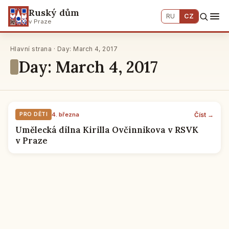
Ruský dům
RU
CZ
v Praze
Hlavní strana · Day: March 4, 2017
Day: March 4, 2017
Číst →
PRO DĚTI
4. března
Umělecká dílna Kirilla Ovčinnikova v RSVK
v Praze