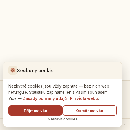
Soubory cookie
Nezbytné cookies jsou vždy zapnuté — bez nich web
nefunguje. Statistiku zapínáme jen s vaším souhlasem.
Kontakty a spojení →
Více —
Zásady ochrany údajů
·
Pravidla webu
.
Přijmout vše
Odmítnout vše
Nastavit cookies
© 2026 Ruský dům v Praze ·
Zásady zpracování údajů
·
Nastavení cookies