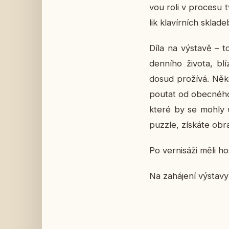
vou roli v pro­ce­su t
lik kla­vír­ních skla­de
Díla na vý­sta­vě – t
den­ní­ho života, b
dosud pro­ží­vá. Někd
pou­tat od obec­né­ho
které by se mohly usk
puzzle, zís­ká­te ob
Po ver­ni­sá­ži měli h
Na za­há­je­ní vý­sta