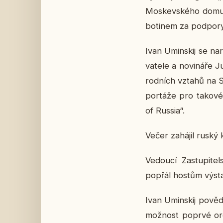
Mos­kev­ské­ho domu f
bo­ti­nem za pod­po­ry 
Ivan Umin­skij se na­
va­te­le a no­vi­ná­ře
rod­ních vztahů na Stá
por­tá­že pro takové 
of Russia“.
Večer za­há­jil ruský k
Ve­dou­cí Za­stu­pi­
popřál hostům vý­st
Ivan Umin­skij po­vě­d
mož­nost poprvé or­ga