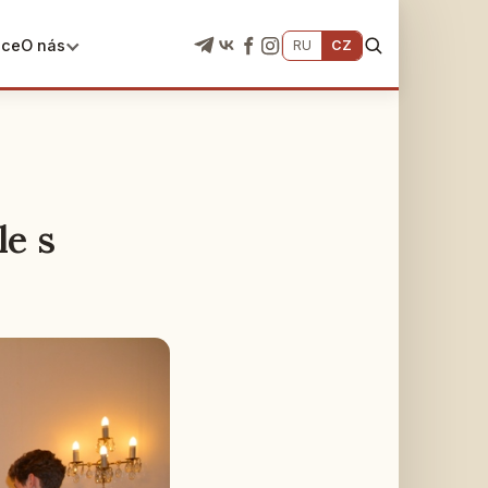
ace
O nás
RU
CZ
le s