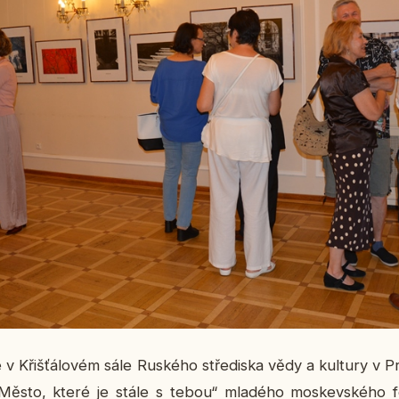
v Křiš­ťá­lo­vém sále Rus­ké­ho stře­dis­ka vědy a kul­tu­ry v P
ií „Město, které je stále s tebou“ mla­dé­ho mos­kev­ské­ho fo­t