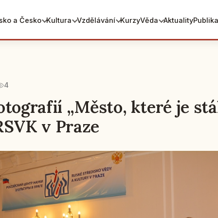
sko a Česko
Kultura
Vzdělávání
Kurzy
Věda
Aktuality
Publik
4
tografií „Město, které je stá
RSVK v Praze