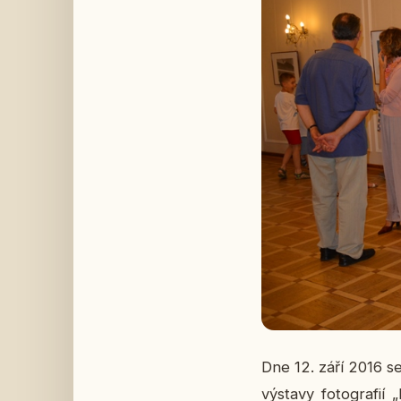
Dne 12. září 2016 se 
vý­sta­vy fo­to­gra­f