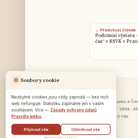
← Předchozí článek
Podzimní výstava –
čas“ v RSVK v Praz
Soubory cookie
Sekce
Ruský dům
v Praze
Nezbytné cookies jsou vždy zapnuté — bez nich
O Rusku
·
Rusko a Če
web nefunguje. Statistiku zapínáme jen s vaším
Na Zátorce 16
Vzdělávání
·
Věda
·
Ak
souhlasem. Více —
Zásady ochrany údajů
·
160 00 Praha 6
Publikace
·
O nás
Pravidla webu
.
Přijmout vše
Odmítnout vše