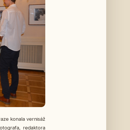
raze konala ver­ni­sáž
o­gra­fa, re­dak­to­ra