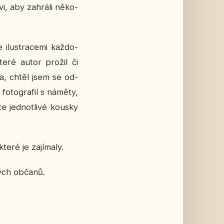
i, aby za­hrá­li ně­ko­
ilu­stra­ce­mi kaž­do­
teré autor prožil či
íla, chtěl jsem se od­
o­to­gra­fií s náměty,
e jed­not­li­vé kousky
eré je za­jí­ma­ly.
­kých občanů.