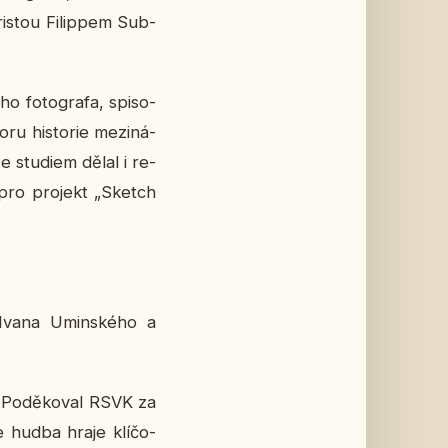
is­tou Fi­lip­pem Sub­
 fo­to­gra­fa, spi­so­
ru his­to­rie me­zi­ná­
e stu­di­em dělal i re­
a pro pro­jekt „Sketch
l Ivana Umin­ské­ho a
ě. Po­dě­ko­val RSVK za
že hudba hraje klí­čo­