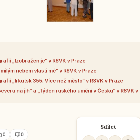
rafií „Izobraženije“ v RSVK v Praze
milým nebem vlasti mé“ v RSVK v Praze
rafií „Irkutsk 355. Více než město“ v RSVK v Praze
everu na jih“ a „Týden ruského umění v Česku“ v RSVK v
Sdílet
0
0