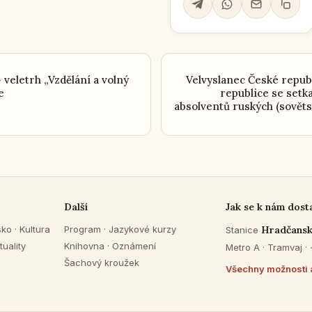
 veletrh „Vzdělání a volný
Velvyslanec České republ
e
republice se setka
absolventů ruských (sověts
Další
Jak se k nám dost
sko
·
Kultura
Program
·
Jazykové kurzy
Hradčans
Stanice
tuality
Knihovna
·
Oznámení
Metro A · Tramvaj ·
Šachový kroužek
Všechny možnosti 