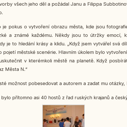
vorby všech jeho děl a po­žá­dal Janu a Fi­lip­pa Sub­bo­ti­no­v
b.
o je pokus o vy­tvo­ře­ní obrazu města, kde jsou fo­to­gra­fie 
lízké a známé kaž­dé­mu. Někdy jsou to útržky emocí, k
y je to hle­dá­ní krásy a klidu. „Když jsem vy­tvá­řel svá d
 pojetí měst­ské sce­né­rie. Hlav­ním úkolem bylo vy­tvo­ře­ní f
u­teč­nit v kte­rém­ko­li městě na pla­ne­tě. Když po­sbí­rá­t
raz Města N.“
osté mož­nost po­be­se­do­vat a au­to­rem a zadat mu otázky, kt
­vy bylo pří­tomno asi 40 hostů z řad rus­kých kra­ja­nů a čes