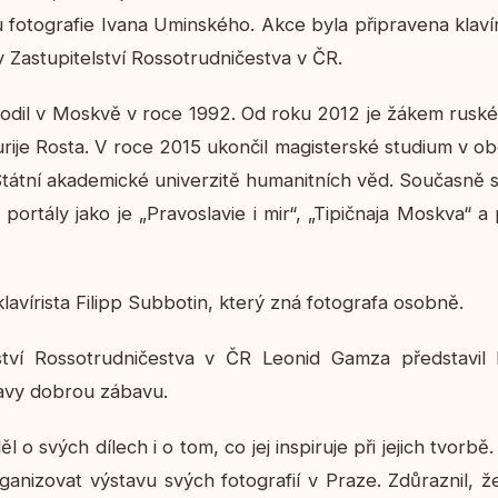
o­to­gra­fie Ivana Umin­ské­ho. Akce byla při­pra­ve­na kla­ví­r
Za­stu­pi­tel­ství Ros­so­trud­ni­čestva v ČR.
ro­dil v Moskvě v roce 1992. Od roku 2012 je žákem rus­ké­ho
 Jurije Rosta. V roce 2015 ukon­čil magis­ter­ské stu­di­um v obo
tní aka­de­mic­ké uni­ver­zi­tě hu­ma­nit­ních věd. Sou­čas­ně s
por­tá­ly jako je „Pra­vosla­vie i mir“, „Ti­pič­na­ja Moskva“ 
la­ví­ris­ta Filipp Sub­bo­tin, který zná fo­to­gra­fa osobně.
tel­ství Ros­so­trud­ni­čestva v ČR Leonid Gamza před­sta­vi
a­vy dobrou zábavu.
ěl o svých dílech i o tom, co jej in­spi­ru­je při jejich tvorb
­ni­zo­vat vý­sta­vu svých fo­to­gra­fií v Praze. Zdů­raz­nil, 