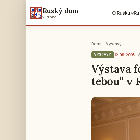
Ruský dům
O Rusku
Ru
v Praze
Domů
·
Výstavy
12.09.2016
VÝSTAVY
Výstava fo
tebou“ v 