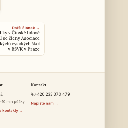
Další článek →
iky v Čínské lidové
l se členy Asociace
kých) vysokých škol
v RSVK v Praze
at
Kontakt
ká
+420 233 370 479
 ~10 min pěšky
Napište nám →
a kontakty →