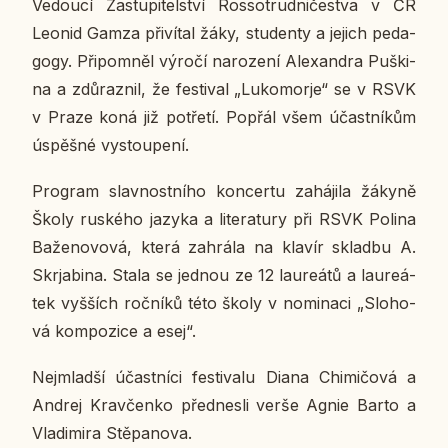
Ve­dou­cí Za­stu­pi­tel­ství Ros­so­trud­ni­čestva v ČR
Leonid Gamza při­ví­tal žáky, stu­den­ty a jejich pe­da­
go­gy. Při­po­mněl výročí na­ro­ze­ní Ale­xan­dra Puški­
na a zdů­raz­nil, že fes­ti­val „Lu­ko­morje“ se v RSVK
v Praze koná již po­tře­tí. Popřál všem účast­ní­kům
úspěš­né vy­stou­pe­ní.
Pro­gram slav­nost­ní­ho kon­cer­tu za­há­ji­la žákyně
Školy rus­ké­ho jazyka a li­te­ra­tu­ry při RSVK Polina
Ba­že­no­vo­vá, která za­hrá­la na klavír sklad­bu A.
Skrjabi­na. Stala se jednou ze 12 lau­re­á­tů a lau­re­á­
tek vyš­ších roč­ní­ků této školy v no­mi­na­ci „Slo­ho­
vá kom­po­zi­ce a esej“.
Nejmlad­ší účast­ní­ci fes­ti­va­lu Diana Chi­mi­čo­vá a
Andrej Kravčen­ko před­nes­li verše Agnie Barto a
Vla­di­mi­ra Stě­pa­no­va.