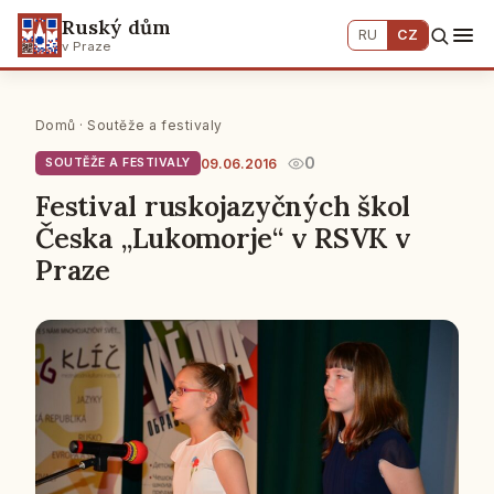
Ruský dům
RU
CZ
v Praze
Domů
·
Soutěže a festivaly
0
09.06.2016
SOUTĚŽE A FESTIVALY
Festival ruskojazyčných škol
Česka „Lukomorje“ v RSVK v
Praze