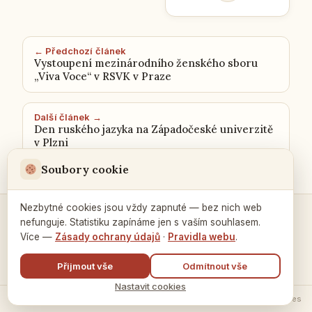
← Předchozí článek
Vystoupení mezinárodního ženského sboru
„Viva Voce“ v RSVK v Praze
Další článek →
Den ruského jazyka na Západočeské univerzitě
v Plzni
Soubory cookie
Nezbytné cookies jsou vždy zapnuté — bez nich web
nefunguje. Statistiku zapínáme jen s vaším souhlasem.
Kontakty a spojení →
Více —
Zásady ochrany údajů
·
Pravidla webu
.
Přijmout vše
Odmítnout vše
Nastavit cookies
© 2026 Ruský dům v Praze ·
Zásady zpracování údajů
·
Nastavení cookies