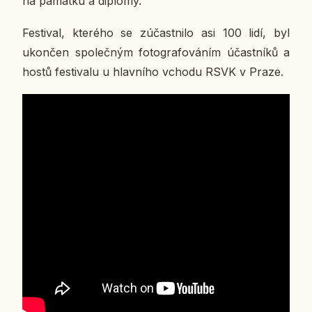
na pa­mát­ku a di­plo­my.
Fes­ti­val, kte­ré­ho se zú­čast­ni­lo asi 100 lidí, byl
ukon­čen spo­leč­ným fo­to­gra­fo­vá­ním účast­ní­ků a
hostů fes­ti­va­lu u hlav­ní­ho vchodu RSVK v Praze.