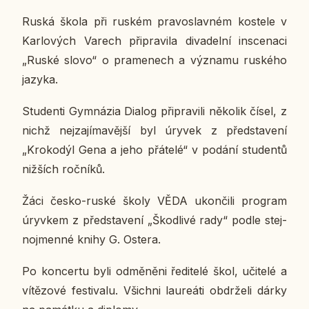
Ruská škola při ruském pra­voslav­ném kos­te­le v
Kar­lo­vých Varech při­pra­vi­la di­va­del­ní in­sce­na­ci
„Ruské slovo“ o pra­me­nech a vý­zna­mu rus­ké­ho
jazyka.
Stu­den­ti Gym­ná­zia Dialog při­pra­vi­li ně­ko­lik čísel, z
nichž nej­za­jí­ma­věj­ší byl úryvek z před­sta­ve­ní
„Kro­ko­dýl Gena a jeho přá­te­lé“ v podání stu­den­tů
niž­ších roč­ní­ků.
Žáci česko-ruské školy VĚDA ukon­či­li pro­gram
úryv­kem z před­sta­ve­ní „Škod­li­vé rady“ podle stej­
no­jmen­né knihy G. Ostera.
Po kon­cer­tu byli od­mě­ně­ni ře­di­te­lé škol, uči­te­lé a
ví­tě­zo­vé fes­ti­va­lu. Všich­ni lau­re­á­ti ob­dr­že­li dárky