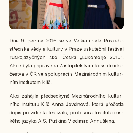
Dne 9. června 2016 se ve Velkém sále Rus­ké­ho
stře­dis­ka vědy a kul­tu­ry v Praze usku­teč­nil fes­ti­val
rus­ko­ja­zyč­ných škol Česka „Lu­ko­morje 2016“.
Akce byla při­pra­ve­na Za­stu­pi­tel­stvím Ros­so­trud­ni­
čestva v ČR ve spo­lu­prá­ci s Me­zi­ná­rod­ním kul­tur­
ním in­sti­tu­tem Klíč.
Akci za­há­ji­la před­sed­ky­ně Me­zi­ná­rod­ní­ho kul­tur­
ní­ho in­sti­tu­tu Klíč Anna Jev­si­no­vá, která pře­čet­la
dopis pre­zi­den­ta fes­ti­va­lu, pro­fe­so­ra In­sti­tu­tu rus­
ké­ho jazyka A.S. Puški­na Vla­di­mi­ra An­nuški­na.