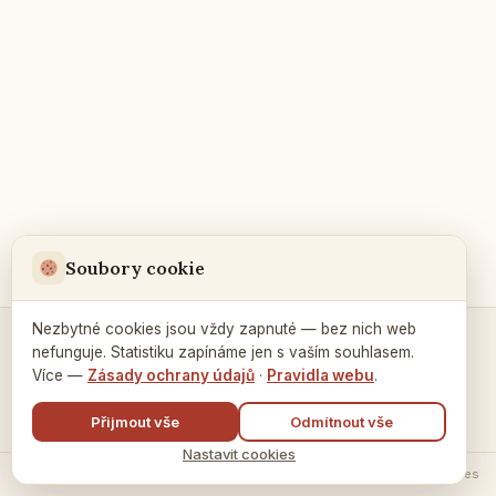
Soubory cookie
Nezbytné cookies jsou vždy zapnuté — bez nich web
nefunguje. Statistiku zapínáme jen s vaším souhlasem.
Kontakty a spojení →
Více —
Zásady ochrany údajů
·
Pravidla webu
.
Přijmout vše
Odmítnout vše
Nastavit cookies
© 2026 Ruský dům v Praze ·
Zásady zpracování údajů
·
Nastavení cookies