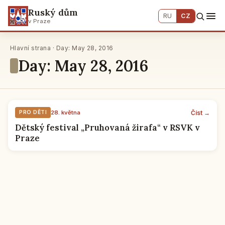
Ruský dům
RU
CZ
v Praze
Hlavní strana · Day: May 28, 2016
Day: May 28, 2016
Číst →
PRO DĚTI
28. května
Dětský festival „Pruhovaná žirafa“ v RSVK v
Praze