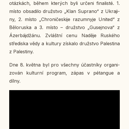
otáz­kách, během kte­rých byli určeni fi­na­lis­té. 1.
místo ob­sa­di­lo druž­stvo „Klan Supra­no“ z Ukra­ji­
ny, 2. místo „Chro­ni­čes­ki­je ra­zum­ny­je United“ z
Bě­lo­rus­ka a 3. místo – druž­stvo „Gusej­no­va“ z
Ázer­bá­jdžá­nu. Zvlášt­ní cenu Naděje Rus­ké­ho
stře­dis­ka vědy a kul­tu­ry zís­ka­lo druž­stvo Pa­les­ti­na
z Pa­les­ti­ny.
Dne 8. května byl pro všech­ny účast­ní­ky or­ga­ni­
zo­ván kul­tur­ní pro­gram, zápas v pé­tan­gue a
dílny.