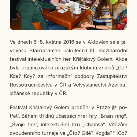
Ve dnech 6.-8. května 2016 se v Ak­to­vém sále pi­
vo­va­ru Sta­ro­pra­men usku­teč­nil III. me­zi­ná­rod­ní
fes­ti­val in­te­lek­tu­ál­ních her Křiš­ťá­lo­vý Golem. Akce
byla or­ga­ni­zo­vá­na praž­ským klubem znalců „Co?
Kde? Kdy? za in­for­mač­ní pod­po­ry Za­stu­pi­tel­ství
Ros­so­trud­ni­čestva v ČR a Vel­vy­sla­nec­tví Ázer­bá­
jdžán­ské re­pub­li­ky v ČR.
Fes­ti­val Křiš­ťá­lo­vý Golem pro­bě­hl v Praze již po­
tře­tí. Během tří dnů účast­ní­ci hráli hry „Brain-ring“,
„Svoje hra“, in­te­lek­tu­ál­ní hru „Chamsa“. Ví­tězům
dvou­den­ní­ho tur­na­je ve „Čto? Gdě? Kogda?“ (Co?