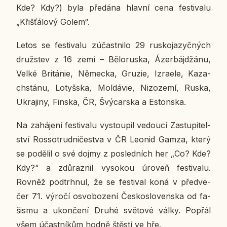
Kde? Kdy?) byla pře­dá­na hlavní cena fes­ti­va­lu
„Křiš­ťá­lo­vý Golem“.
Letos se fes­ti­va­lu zú­čast­ni­lo 29 rus­ko­ja­zyč­ných
druž­stev z 16 zemí – Bě­lo­rus­ka, Ázer­bá­jdžá­nu,
Velké Bri­tá­nie, Ně­mec­ka, Gruzie, Iz­ra­e­le, Ka­za­
chstá­nu, Lo­tyš­ska, Mol­dá­vie, Ni­zo­ze­mí, Ruska,
Ukra­ji­ny, Finska, ČR, Švý­car­ska a Es­ton­ska.
Na za­há­je­ní fes­ti­va­lu vy­stou­pil ve­dou­cí Za­stu­pi­tel­
ství Ros­so­trud­ni­čestva v ČR Leonid Gamza, který
se po­dě­lil o své dojmy z po­sled­ních her „Co? Kde?
Kdy?“ a zdů­raz­nil vy­so­kou úroveň fes­ti­va­lu.
Rovněž pod­trh­nul, že se fes­ti­val koná v před­ve­
čer 71. výročí osvo­bo­ze­ní Čes­ko­slo­ven­ska od fa­
šis­mu a ukon­če­ní Druhé svě­to­vé války. Popřál
všem účast­ní­kům hodně štěstí ve hře.