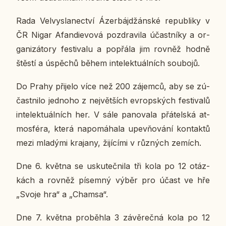
Rada Vel­vy­sla­nec­tví Ázer­bá­jdžán­ské re­pub­li­ky v
ČR Nigar Afan­die­vo­vá pozdra­vi­la účast­ní­ky a or­
ga­ni­zá­to­ry fes­ti­va­lu a po­přá­la jim rovněž hodně
štěstí a úspě­chů během in­te­lek­tu­ál­ních sou­bo­jů.
Do Prahy při­je­lo více než 200 zá­jem­ců, aby se zú­
čast­ni­lo jed­no­ho z nej­vět­ších ev­rop­ských fes­ti­va­lů
in­te­lek­tu­ál­ních her. V sále pa­no­va­la přá­tel­ská at­
mo­sfé­ra, která na­po­má­ha­la upev­ňo­vá­ní kon­tak­tů
mezi mla­dý­mi kra­ja­ny, ži­jí­cí­mi v růz­ných zemích.
Dne 6. května se usku­teč­ni­la tři kola po 12 otáz­
kách a rovněž pí­sem­ný výběr pro účast ve hře
„Svoje hra“ a „Chamsa“.
Dne 7. května pro­běh­la 3 zá­vě­reč­ná kola po 12