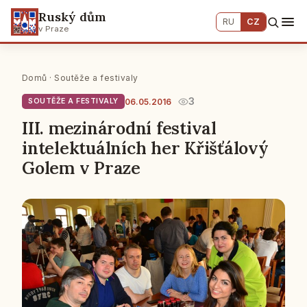
Ruský dům
RU
CZ
v Praze
Domů
·
Soutěže a festivaly
3
06.05.2016
SOUTĚŽE A FESTIVALY
III. mezinárodní festival
intelektuálních her Křišťálový
Golem v Praze