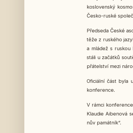
ko­slo­ven­ský kos­m
Česko-ruské spo­leč­n
Před­se­da České aso­c
tě­že z rus­ké­ho jaz
a mládež s ruskou kul
stáli u za­čát­ků sou­t
přá­tel­ství mezi náro
Ofi­ci­ál­ní část by
kon­fe­ren­ce.
V rámci kon­fe­ren­ce
Klau­die Ai­be­no­vá s
nův pa­mát­ník“.