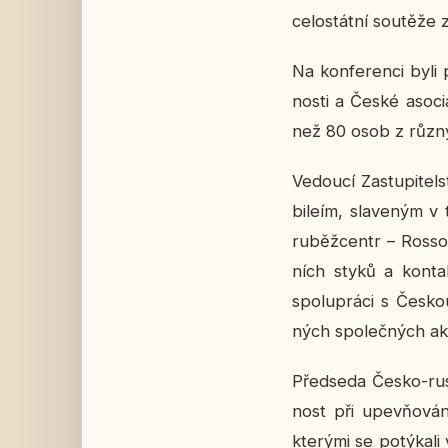
ce­lo­stát­ní sou­tě­že
Na kon­fe­ren­ci byli 
nos­ti a České aso­ci­a
než 80 osob z růz­n
Ve­dou­cí Za­stu­pi­t
bi­leím, sla­ve­ným 
ruběž­cen­tr – Ros­so­
ních styků a kon­tak
spo­lu­prá­ci s Českou
ných spo­leč­ných ak
Před­se­da Česko-rusk
nost při upev­ňo­vá­n
kte­rý­mi se po­tý­ka­l