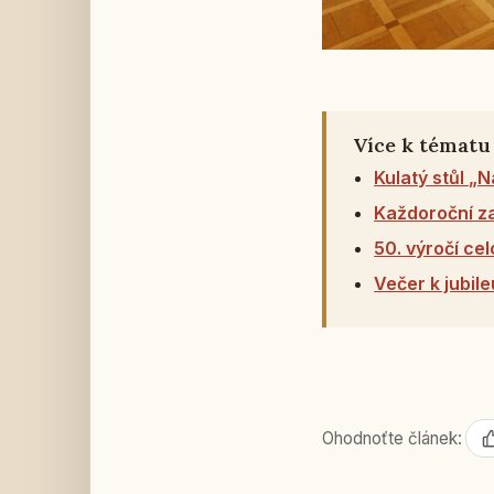
Více k tématu
Kulatý stůl „
Každoroční z
50. výročí ce
Večer k jubil
Ohodnoťte článek: