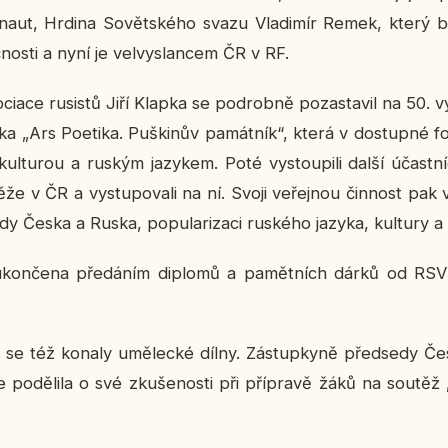
o­naut, Hrdina So­vět­ské­ho svazu Vla­di­mír Remek, který 
os­ti a nyní je vel­vy­slan­cem ČR v RF.
i­a­ce ru­sis­tů Jiří Klapka se po­drob­ně po­za­sta­vil na 50. vý
yka „Ars Po­e­ti­ka. Puški­nův pa­mát­ník“, která v do­stup­né f
­tu­rou a ruským ja­zy­kem. Poté vy­stou­pi­li další účast­ní­c
ě­že v ČR a vy­stu­po­va­li na ní. Svoji ve­řej­nou čin­nost pak v
dy Česka a Ruska, po­pu­la­ri­za­ci rus­ké­ho jazyka, kul­tu­ry a 
la ukon­če­na pře­dá­ním di­plo­mů a pa­mět­ních dárků od R
 se též konaly umě­lec­ké dílny. Zá­stup­ky­ně před­se­dy České
e po­dě­li­la o své zku­še­nos­ti při pří­pra­vě žáků na soutěž 