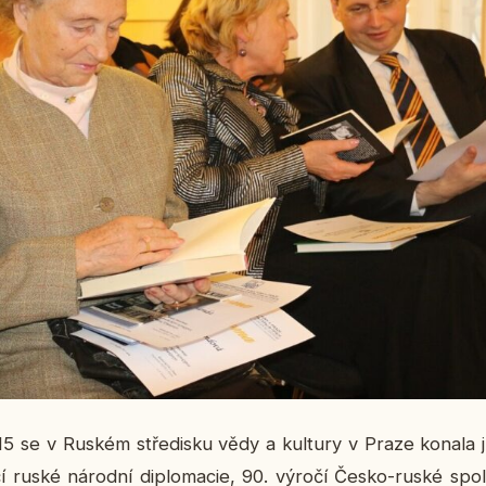
5 se v Ruském stře­dis­ku vědy a kul­tu­ry v Praze konala ju­bi
í ruské ná­rod­ní di­plo­ma­cie, 90. výročí Česko-ruské spo­l