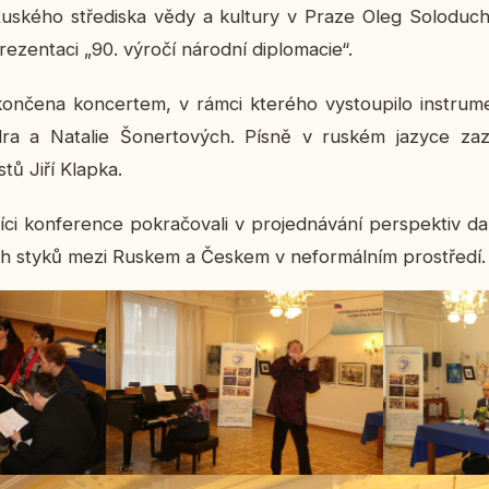
 Rus­ké­ho stře­dis­ka vědy a kul­tu­ry v Praze Oleg So­lo­du­c
re­zen­ta­ci „90. výročí ná­rod­ní di­plo­ma­cie“.
on­če­na kon­cer­tem, v rámci kte­ré­ho vy­stou­pi­lo in­stru­m
­dra a Na­ta­lie Šo­ner­to­vých. Písně v ruském jazyce za­z
s­tů Jiří Klapka.
ci kon­fe­ren­ce po­kra­čo­va­li v pro­jed­ná­vá­ní per­spek­tiv da
­ních styků mezi Ruskem a Českem v ne­for­mál­ním pro­stře­dí.