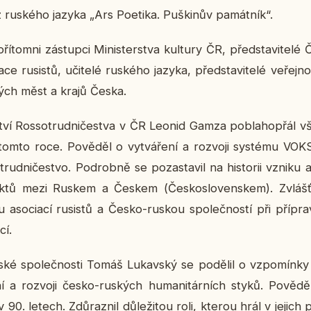
 z rus­ké­ho jazyka „Ars Po­e­ti­ka. Puški­nův pa­mát­ník“.
pří­tomni zá­stup­ci Mi­nis­ter­stva kul­tu­ry ČR, před­sta­vi­te­
­ce ru­sis­tů, uči­te­lé rus­ké­ho jazyka, před­sta­vi­te­lé ve­řej­n
ých měst a krajů Česka.
el­ství Ros­so­trud­ni­čestva v ČR Leonid Gamza po­bla­ho­přál 
v tomto roce. Po­vě­děl o vy­tvá­ře­ní a roz­vo­ji sys­té­mu 
trud­ni­čestvo. Po­drob­ně se po­za­sta­vil na his­to­rii vzniku a 
­tů mezi Ruskem a Českem (Čes­ko­slo­ven­skem). Zvlášť zd
 aso­ci­a­cí ru­sis­tů a Česko-ruskou spo­leč­nos­tí při pří­pra­v
cí.
é spo­leč­nos­ti Tomáš Lu­kav­ský se po­dě­lil o vzpo­mín­ky
í a roz­vo­ji česko-rus­kých hu­ma­ni­tár­ních styků. Po­vě­
i v 90. letech. Zdů­raz­nil dů­le­ži­tou roli, kterou hrál v jejich