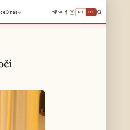
ace
O nás
RU
CZ
očí