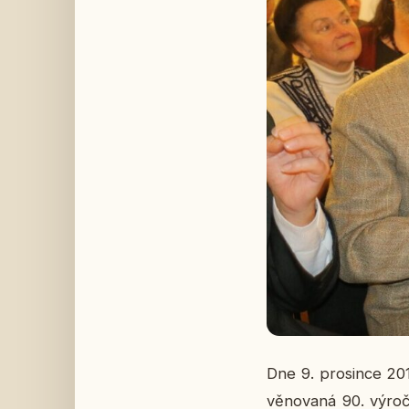
Dne 9. pro­sin­ce 201
vě­no­va­ná 90. výroč