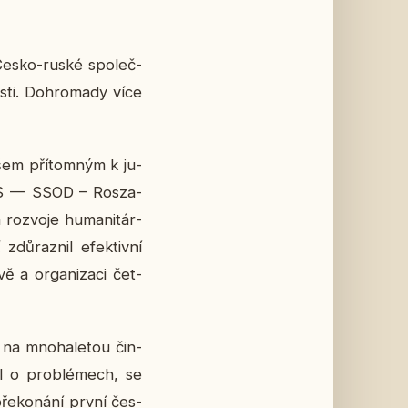
lé Česko-ruské spo­leč­
os­ti. Do­hro­ma­dy více
všem pří­tom­ným k ju­
VOKS — SSOD – Ros­za­
roz­vo­je hu­ma­ni­tár­
ů­raz­nil efek­tiv­ní
ě a or­ga­ni­za­ci čet­
 na mno­ha­le­tou čin­
děl o pro­blé­mech, se
 pře­ko­ná­ní první čes­