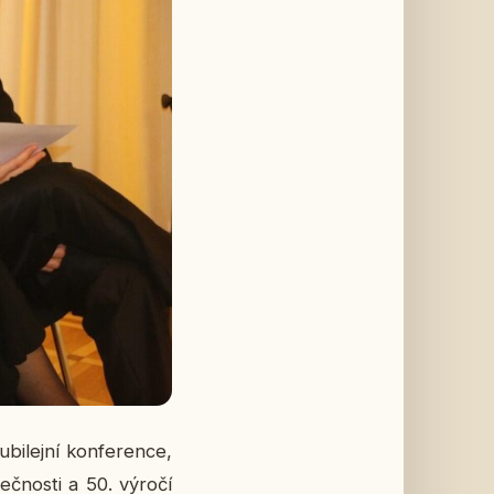
­lej­ní kon­fe­ren­ce,
eč­nos­ti a 50. výročí