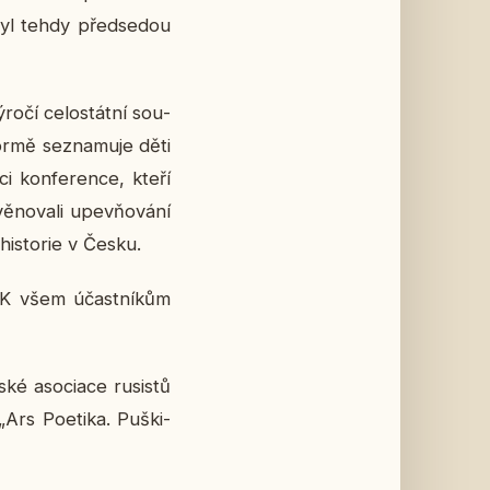
byl tehdy před­se­dou
ročí ce­lo­stát­ní sou­
ormě se­zna­mu­je děti
i kon­fe­ren­ce, kteří
ě­no­va­li upev­ňo­vá­ní
his­to­rie v Česku.
SVK všem účast­ní­kům
 aso­ci­a­ce ru­sis­tů
„Ars Po­e­ti­ka. Puški­