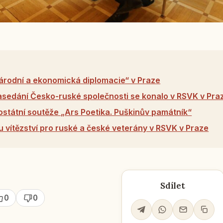
Národní a ekonomická diplomacie“ v Praze
asedání Česko-ruské společnosti se konalo v RSVK v Pra
lostátní soutěže „Ars Poetika. Puškinův památník“
eu vítězství pro ruské a české veterány v RSVK v Praze
Sdílet
0
0