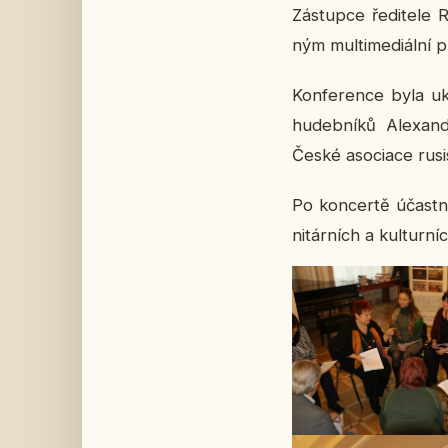
Zá­stup­ce ře­di­te­le
ným mul­ti­me­di­ál­ní p
Kon­fe­ren­ce byla uk
hu­deb­ní­ků Ale­xan
České aso­ci­a­ce ru­si
Po kon­cer­tě účast­ní­
ni­tár­ních a kul­tur