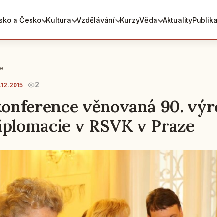
sko a Česko
Kultura
Vzdělávání
Kurzy
Věda
Aktuality
Publik
ie
2
.12.2015
 konference věnovaná 90. výr
iplomacie v RSVK v Praze