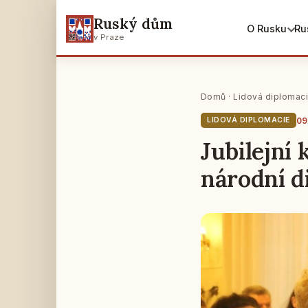
Ruský dům
O Rusku
Ru
v Praze
Domů
·
Lidová diplomac
09
LIDOVÁ DIPLOMACIE
Jubilejní
národní d