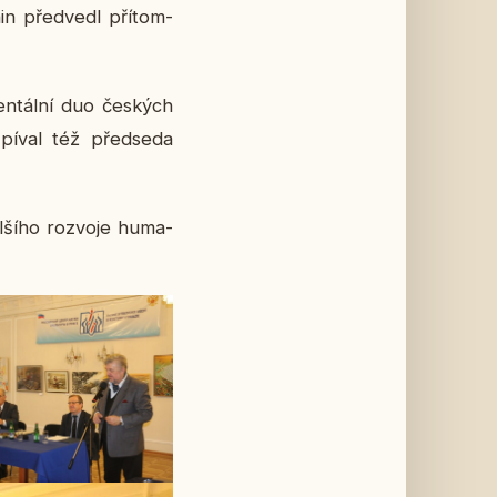
hin před­ve­dl pří­tom­
en­tál­ní duo čes­kých
pí­val též před­se­da
l­ší­ho roz­vo­je hu­ma­