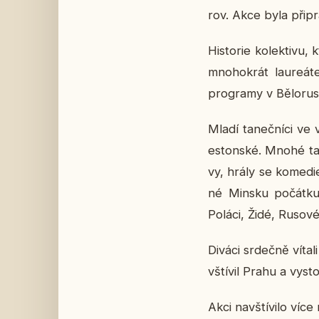
rov. Akce byla při­pra
His­to­rie ko­lek­ti­v
mno­ho­krát lau­re­á­t
pro­gra­my v Bě­lo­rus­
Mladí ta­neč­ní­ci ve
es­ton­ské. Mnohé tan
vy, hrály se ko­me­die 
né Minsku po­čát­ku X
Poláci, Židé, Rusové
Diváci sr­deč­ně víta
vští­vil Prahu a vy­s
Akci na­vští­vi­lo ví