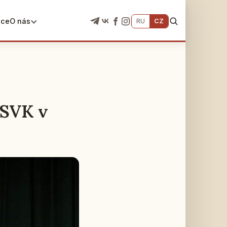
ace
O nás
RU
CZ
RSVK v