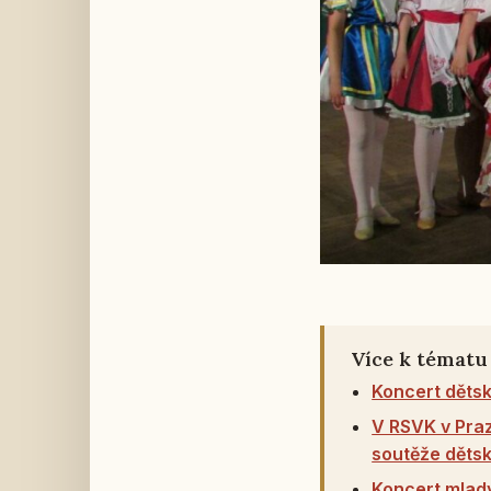
Více k tématu
Koncert děts
V RSVK v Praz
soutěže dětsk
Koncert mladý