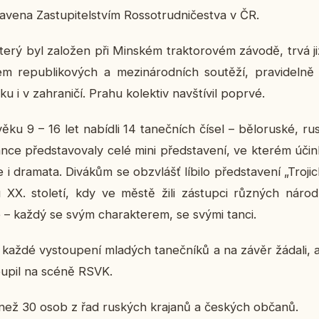
­ve­na Za­stu­pi­tel­stvím Ros­so­trud­ni­čestva v ČR.
u, který byl za­lo­žen při Min­ském trak­to­ro­vém závodě, trvá 
em re­pub­li­ko­vých a me­zi­ná­rod­ních sou­tě­ží, pra­vi­del­n
ku i v za­hra­ni­čí. Prahu ko­lek­tiv na­vští­vil poprvé.
 věku 9 – 16 let na­bíd­li 14 ta­neč­ních čísel – bě­lo­rus­ké, 
ce před­sta­vo­va­ly celé mini před­sta­ve­ní, ve kterém účin­
i dra­ma­ta. Di­vá­kům se ob­zvlášť líbilo před­sta­ve­ní „Tro­jic­
X. sto­le­tí, kdy ve městě žili zá­stup­ci růz­ných ná­rod­no
 – každý se svým cha­rak­te­rem, se svými tanci.
li každé vy­stou­pe­ní mla­dých ta­neč­ní­ků a na závěr žádal
tou­pil na scéně RSVK.
ce než 30 osob z řad rus­kých kra­ja­nů a čes­kých občanů.