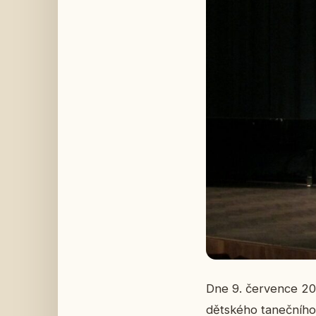
Dne 9. čer­ven­ce 20
dět­ské­ho ta­neč­ní­ho