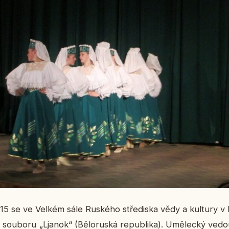
15 se ve Velkém sále Rus­ké­ho stře­dis­ka vědy a kul­tu­ry v
 sou­bo­ru „Ljanok“ (Bě­lo­rus­ká re­pub­li­ka). Umě­lec­ký ve­dou­