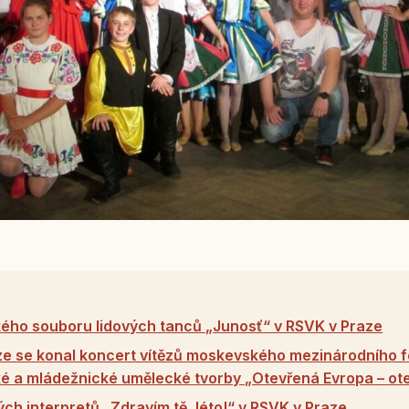
kého souboru lidových tanců „Junosť“ v RSVK v Praze
e se konal koncert vítězů moskevského mezinárodního fe
é a mládežnické umělecké tvorby „Otevřená Evropa – ot
ch interpretů „Zdravím tě, léto!“ v RSVK v Praze