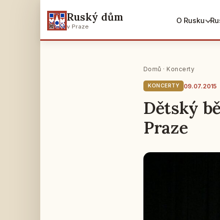
Ruský dům
O Rusku
Ru
v Praze
Domů
·
Koncerty
09.07.2015
KONCERTY
Dětský bě
Praze