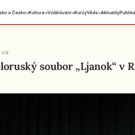
sko a Česko
Kultura
Vzdělávání
Kurzy
Věda
Aktuality
Publik
3
loruský soubor „Ljanok“ v 