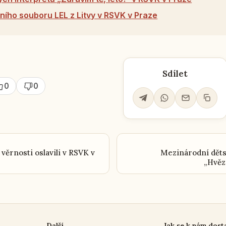
ního souboru LEL z Litvy v RSVK v Praze
Sdílet
0
0
 věrnosti oslavili v RSVK v
Mezinárodní děts
„Hvěz
Další
Jak se k nám dost