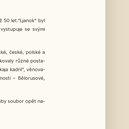
již 50 let.“Ljanok“ byl
ě vy­stu­pu­je se svými
ruské, české, polské a
ko­va­ly různé po­sta­
ka­ja kadril“, vě­no­va­
s­tí – Bě­lo­ru­so­vé,
i, aby soubor opět na­