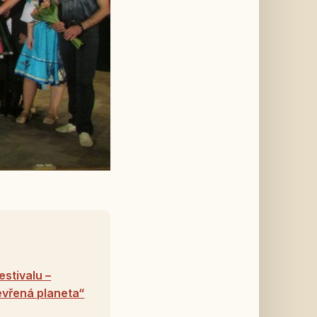
stivalu –
evřená planeta“