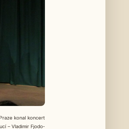
 Praze konal kon­cert
cí – Vla­di­mir Fj­o­do­