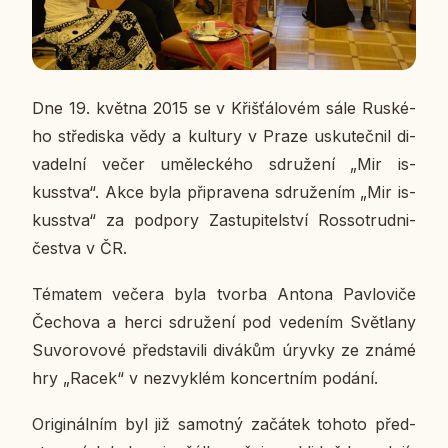
Dne 19. května 2015 se v Křiš­ťá­lo­vém sále Rus­ké­
ho stře­dis­ka vědy a kul­tu­ry v Praze usku­teč­nil di­
va­del­ní večer umě­lec­ké­ho sdru­že­ní „Mir is­
kusstva“. Akce byla při­pra­ve­na sdru­že­ním „Mir is­
kusstva“ za pod­po­ry Za­stu­pi­tel­ství Ros­so­trud­ni­
čestva v ČR.
Té­ma­tem večera byla tvorba Antona Pav­lo­vi­če
Če­cho­va a herci sdru­že­ní pod ve­de­ním Svět­la­ny
Suvo­ro­vo­vé před­sta­vi­li di­vá­kům úryvky ze známé
hry „Racek“ v ne­zvyk­lém kon­cert­ním podání.
Ori­gi­nál­ním byl již sa­mot­ný za­čá­tek tohoto před­