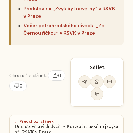
Představení „Zvyk být nevěrný“ v RSVK
v Praze
Večer petrohradského divadla „Za
Černou říčkou“ v RSVK v Praze
Sdílet
Ohodnoťte článek:
0
0
← Předchozí článek
Den otevřených dveří v Kurzech ruského jazyka
při RSVK v Praze