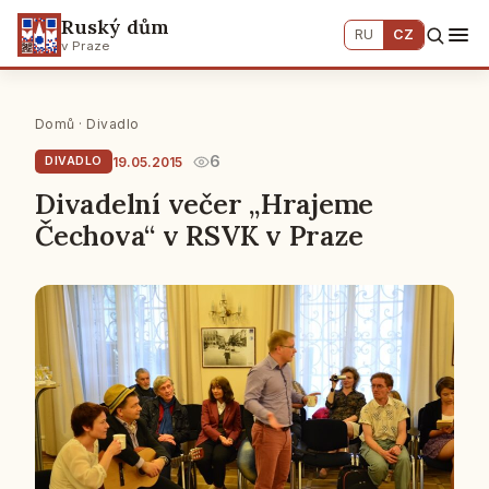
Ruský dům
RU
CZ
v Praze
Domů
·
Divadlo
6
19.05.2015
DIVADLO
Divadelní večer „Hrajeme
Čechova“ v RSVK v Praze