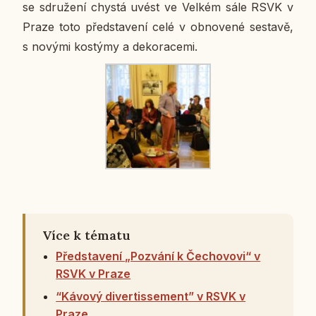
se sdru­že­ní chystá uvést ve Velkém sále RSVK v
Praze toto před­sta­ve­ní celé v ob­no­ve­né se­sta­vě,
s novými kos­týmy a de­ko­ra­ce­mi.
Více k tématu
Představení „Pozvání k Čechovovi“ v
RSVK v Praze
“Kávový divertissement” v RSVK v
Praze