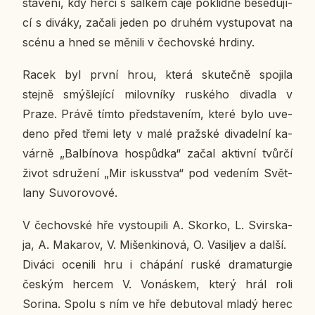
sta­ve­ní, kdy herci s šálkem čaje po­klid­ně be­se­du­jí­
cí s diváky, začali jeden po druhém vy­stu­po­vat na
scénu a hned se měnili v če­chov­ské hrdiny.
Racek byl první hrou, která sku­teč­ně spo­ji­la
stejně smýš­le­jí­cí mi­lov­ní­ky rus­ké­ho di­va­dla v
Praze. Právě tímto před­sta­ve­ním, které bylo uve­
de­no před třemi lety v malé praž­ské di­va­del­ní ka­
vár­ně „Bal­bí­no­va hospůd­ka“ začal ak­tiv­ní tvůrčí
život sdru­že­ní „Mir is­kusstva“ pod ve­de­ním Svět­
la­ny Suvo­ro­vo­vé.
V če­chov­ské hře vy­stou­pi­li A. Skorko, L. Svir­s­ka­
ja, A. Maka­rov, V. Mi­šen­ki­no­vá, O. Vasiljev a další.
Diváci oce­ni­li hru i chá­pá­ní ruské dra­ma­tur­gie
českým hercem V. Vo­ná­s­kem, který hrál roli
Sorina. Spolu s ním ve hře de­bu­to­val mladý herec