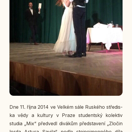
Dne 11. října 2014 ve Velkém sále Rus­ké­ho stře­dis­
ka vědy a kul­tu­ry v Praze stu­dent­ský ko­lek­tiv
studia „Mix“ před­ve­dl di­vá­kům před­sta­ve­ní „Zločin
lorda Artura Savila“ podle stej­no­jmen­né­ho díla