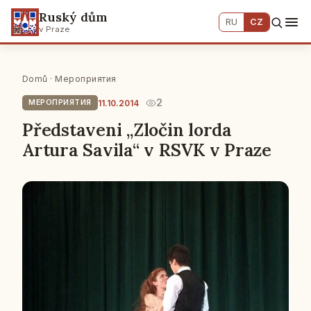
Ruský dům
RU
CZ
v Praze
Domů
·
Мероприятия
2
11.10.2014
МЕРОПРИЯТИЯ
Představeni „Zločin lorda
Artura Savila“ v RSVK v Praze