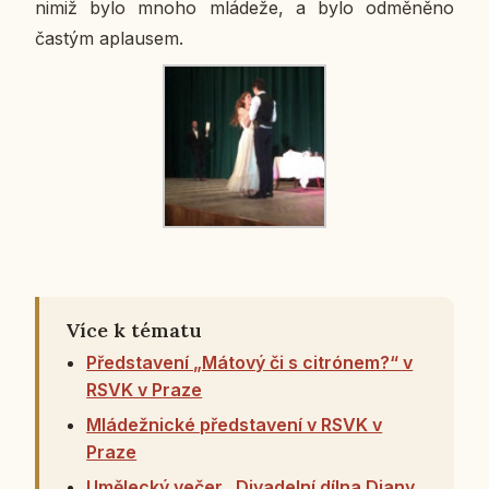
nimiž bylo mnoho mlá­de­že, a bylo od­mě­ně­no
častým aplau­sem.
Více k tématu
Představení „Mátový či s citrónem?“ v
RSVK v Praze
Mládežnické představení v RSVK v
Praze
Umělecký večer „Divadelní dílna Diany