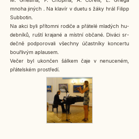
M. Gně­si­na, F. Cho­pi­na, A. Co­rel­li, E. Griega
mnoha jiných . Na klavír v duetu s žáky hrál Filipp
Sub­bo­tin.
Na akci byli pří­tomni rodiče a přá­te­lé mla­dých hu­
deb­ní­ků, ruští kra­ja­né a místní občané. Diváci sr­
deč­ně pod­po­ro­va­li všech­ny účast­ní­ky kon­cer­tu
bouř­li­vým aplau­sem.
Večer byl ukon­čen šálkem čaje v ne­nu­ce­ném,
přá­tel­ském pro­stře­dí.