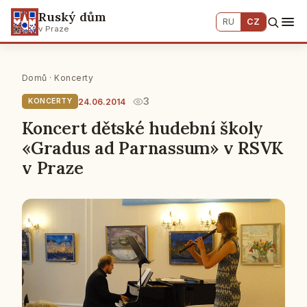
Ruský dům
RU
CZ
v Praze
Domů
·
Koncerty
3
24.06.2014
KONCERTY
Koncert dětské hudební školy
«Gradus ad Parnassum» v RSVK
v Praze