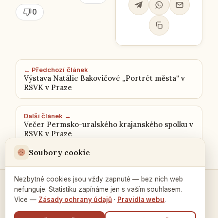
0
← Předchozí článek
Výstava Natálie Bakovičové „Portrét města“ v
RSVK v Praze
Další článek →
Večer Permsko-uralského krajanského spolku v
RSVK v Praze
Soubory cookie
Nezbytné cookies jsou vždy zapnuté — bez nich web
nefunguje. Statistiku zapínáme jen s vaším souhlasem.
Kontakty a spojení →
Více —
Zásady ochrany údajů
·
Pravidla webu
.