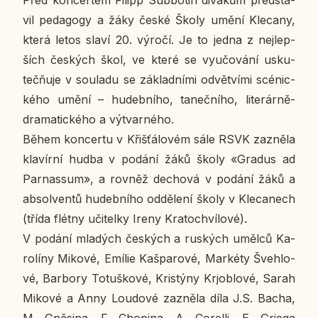
Před kon­cer­tem Filipp Sub­bo­tin di­vá­kům před­sta­
vil pe­da­go­gy a žáky české Školy umění Kle­ca­ny,
která letos slaví 20. výročí. Je to jedna z nej­lep­
ších čes­kých škol, ve které se vy­u­čo­vá­ní usku­
teč­ňu­je v sou­la­du se zá­klad­ní­mi od­vět­ví­mi scé­nic­
ké­ho umění – hu­deb­ní­ho, ta­neč­ní­ho, li­te­rár­ně-
dra­ma­tic­ké­ho a vý­tvar­né­ho.
Během kon­cer­tu v Křiš­ťá­lo­vém sále RSVK za­zně­la
kla­vír­ní hudba v podání žáků školy «Gradus ad
Par­na­ssum», a rovněž de­cho­vá v podání žáků a
ab­sol­ven­tů hu­deb­ní­ho od­dě­le­ní školy v Kle­ca­nech
(třída flétny uči­tel­ky Ireny Kra­to­chví­lo­vé).
V podání mla­dých čes­kých a rus­kých umělců Ka­
ro­lí­ny Mikové, Emílie Kašpa­ro­vé, Mar­kéty Šveh­lo­
vé, Bar­bo­ry To­tuš­ko­vé, Kris­tý­ny Krj­ob­lo­vé, Sarah
Mikové a Anny Lou­do­vé za­zně­la díla J.S. Bacha,