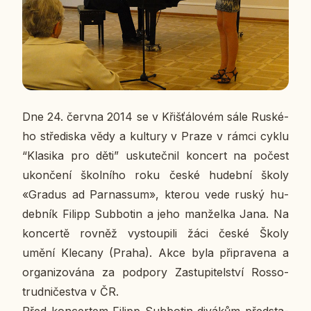
Dne 24. června 2014 se v Křiš­ťá­lo­vém sále Rus­ké­
ho stře­dis­ka vědy a kul­tu­ry v Praze v rámci cyklu
“Kla­si­ka pro děti” usku­teč­nil kon­cert na počest
ukon­če­ní škol­ní­ho roku české hu­deb­ní školy
«Gradus ad Par­na­ssum»,
kterou vede ruský hu­
deb­ník Filipp Sub­bo­tin a jeho man­žel­ka Jana. Na
kon­cer­tě rovněž vy­stou­pi­li žáci české Školy
umění Kle­ca­ny (Praha). Akce byla při­pra­ve­na a
or­ga­ni­zo­vá­na za pod­po­ry Za­stu­pi­tel­ství Ros­so­
trud­ni­čestva v ČR.