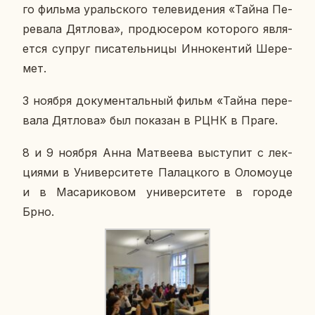
го фильма ураль­ско­го те­ле­ви­де­ния «Тайна Пе­
ре­ва­ла Дят­ло­ва», про­дю­се­ром ко­то­ро­го яв­ля­
ет­ся супруг пи­са­тель­ни­цы Ин­но­кен­тий Ше­ре­
мет.
3 ноября до­ку­мен­таль­ный фильм «Тайна пе­ре­
ва­ла Дят­ло­ва» был по­ка­зан в РЦНК в Праге.
8 и 9 ноября Анна Мат­ве­е­ва вы­сту­пит с лек­
ци­я­ми в Уни­вер­си­те­те Па­лац­ко­го в Оло­мо­уце
и в Ма­са­ри­ко­вом уни­вер­си­те­те в городе
Брно.