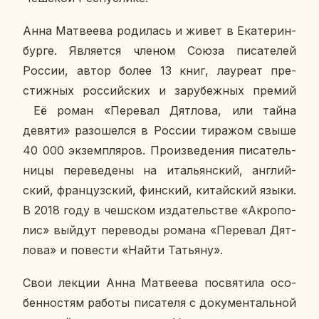
Анна Мат­ве­е­ва ро­ди­лась и живет в Ека­те­рин­
бур­ге. Яв­ля­ет­ся членом Союза пи­са­те­лей
России, автор более 13 книг, ла­у­ре­ат пре­
стиж­ных рос­сий­ских и за­ру­беж­ных премий
Её роман «Пе­ре­вал Дят­ло­ва, или тайна
девяти» разо­шел­ся в России ти­ра­жом свыше
40 000 эк­зем­пля­ров. Про­из­ве­де­ния пи­са­тель­
ни­цы пе­ре­ве­де­ны на ита­льян­ский, ан­глий­
ский, фран­цуз­ский, фин­ский, ки­тай­ский языки.
В 2018 году в чеш­ском из­да­тель­стве «Ак­ро­по­
лис» выйдут пе­ре­во­ды романа «Пе­ре­вал Дят­
ло­ва» и по­ве­сти «Найти Та­тья­ну».
Свои лекции Анна Мат­ве­е­ва по­свя­ти­ла осо­
бен­но­стям работы пи­са­те­ля с до­ку­мен­таль­ной