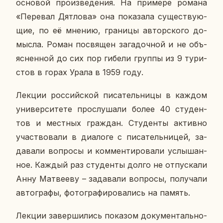
ос­но­вой про­из­ве­де­ния. На при­ме­ре романа
«Пе­ре­вал Дят­ло­ва» она по­ка­за­ла су­ще­ству­ю­
щие, по её мнению, гра­ни­цы ав­тор­ско­го до­
мыс­ла. Роман по­свя­щен за­га­доч­ной и не объ­
яс­нен­ной до сих пор гибели группы из 9 ту­ри­
стов в горах Урала в 1959 году.
Лекции рос­сий­ской пи­са­тель­ни­цы в каждом
уни­вер­си­те­те про­слу­ша­ли более 40 сту­ден­
тов и мест­ных граж­дан. Сту­ден­ты ак­тив­но
участ­во­ва­ли в диа­ло­ге с пи­са­тель­ни­цей, за­
да­ва­ли во­про­сы и ком­мен­ти­ро­ва­ли услы­шан­
ное. Каждый раз сту­ден­ты долго не от­пус­ка­ли
Анну Мат­ве­е­ву – за­да­ва­ли во­про­сы, по­лу­ча­ли
ав­то­гра­фы, фо­то­гра­фи­ро­ва­лись на память.
Лекции за­вер­ши­лись по­ка­зом до­ку­мен­таль­но­