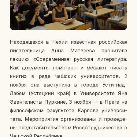
На­хо­дя­ща­я­ся в Чехии из­вест­ная рос­сий­ская
пи­са­тель­ни­ца Анна Мат­ве­е­ва про­чи­та­ла
лекцию «Со­вре­мен­ная рус­ская ли­те­ра­ту­ра.
Как до­ку­мен­ты по­мо­га­ют и мешают писать
книги» в ряде чеш­ских уни­вер­си­те­тов. 2
ноября она вы­сту­пи­ла в городе Усти-над-
Лабем (Устец­кий край) в Уни­вер­си­те­те Яна
Эван­ге­ли­сты Пур­кине, 3 ноября — в Праге на
фи­ло­соф­ском фа­куль­те­те Кар­ло­ва уни­вер­си­
те­та. Ме­ро­при­я­тия ор­га­ни­зо­ва­ны и про­ве­де­
ны пред­ста­ви­тель­ством Рос­со­труд­ни­че­ства в
Чеш­ской Рес­пуб­ли­ке.