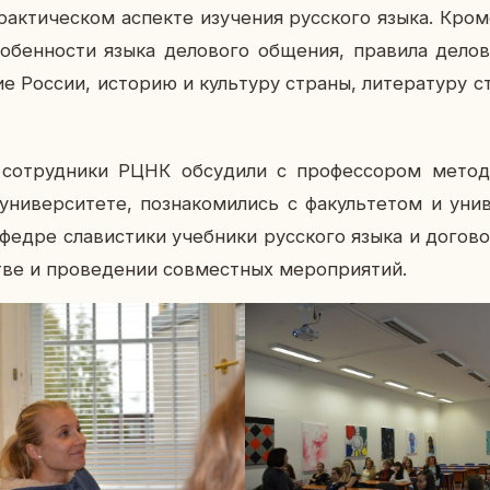
рак­ти­че­ском ас­пек­те изу­че­ния рус­ско­го языка. Кро
о­бен­но­сти языка де­ло­во­го об­ще­ния, пра­ви­ла де­ло­
ние России, ис­то­рию и куль­ту­ру страны, ли­те­ра­ту­ру 
­труд­ни­ки РЦНК об­су­ди­ли с про­фес­со­ром ме­то­ди
ни­вер­си­те­те, по­зна­ко­ми­лись с фа­куль­те­том и уни
­фед­ре сла­ви­сти­ки учеб­ни­ки рус­ско­го языка и до­го­в
ве и про­ве­де­нии сов­мест­ных ме­ро­при­я­тий.