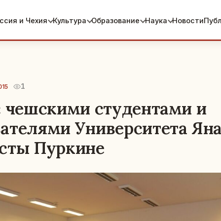
ссия и Чехия
Культура
Образование
Наука
Новости
Пуб
1
015
с чешскими студентами и
ателями Университета Ян
сты Пуркине