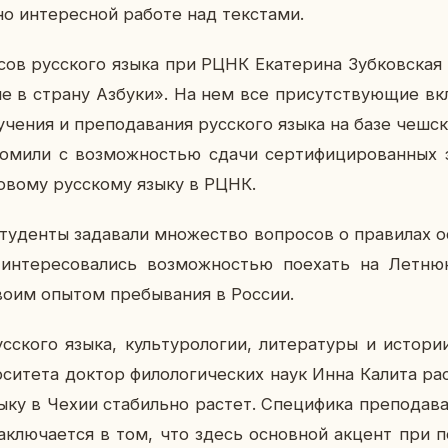
о ин­те­рес­ной работе над тек­ста­ми.
рсов рус­ско­го языка при РЦНК Ека­те­ри­на Зуб­ков­ская 
ие в страну Азбуки». На нем все при­сут­ству­ю­щие вкл
­че­ния и пре­по­да­ва­ния рус­ско­го языка на базе чеш­ск
­ми­ли с воз­мож­но­стью сдачи сер­ти­фи­ци­ро­ван­ных 
о­во­му рус­ско­му языку в РЦНК.
у­ден­ты за­да­ва­ли мно­же­ство во­про­сов о пра­ви­лах 
н­те­ре­со­ва­лись воз­мож­но­стью по­ехать на Летн
своим опытом пре­бы­ва­ния в России.
с­ско­го языка, куль­ту­ро­ло­гии, ли­те­ра­ту­ры и ис­то­
р­си­те­та доктор фи­ло­ло­ги­че­ских наук Инна Калита рас­
ыку в Чехии ста­биль­но растет. Спе­ци­фи­ка пре­по­да­ва­
а­клю­ча­ет­ся в том, что здесь ос­нов­ной акцент при по