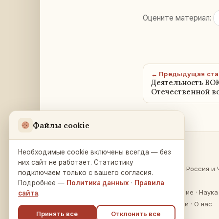
Оцените материал:
← Предыдущая ста
Деятельность ВО
Отечественной в
Файлы cookie
Необходимые cookie включены всегда — без
Разделы
Русский Дом
в Праге
них сайт не работает. Статистику
О России
·
Россия и 
подключаем только с вашего согласия.
Na Zátorce 16
Культура
Подробнее —
Политика данных
·
Правила
160 00 Praha 6
Образование
·
Наука
сайта
.
Публикации
·
О нас
Принять все
Отклонить все