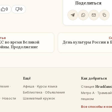
Поделиться
0
0
тья
С
КС во время Великой
День культуры России в 
ойны. Продолжение
Ещё
Как добраться
Чехия
·
Афиша
·
Курсы языка
Hradčans
Станция
Библиотека
·
Объявления
Метро A · Трамвай 
·
Новости
Шахматный кружок
пешком
Все способы и ко