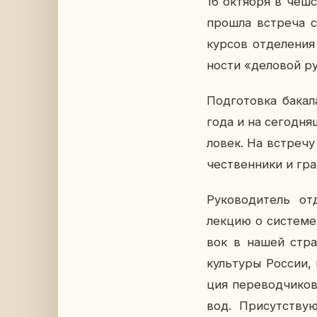
16 ок­тяб­ря в чеш
прошла встре­ча со
курсов от­де­ле­ния с
но­сти «де­ло­вой р
Под­го­тов­ка ба­ка­
года и на се­го­дня
ло­век. На встре­чу
че­ствен­ни­ки и гр
Ру­ко­во­ди­тель о
лекцию о си­сте­ме 
вок в нашей стране
куль­ту­ры России, в
ция пе­ре­вод­чи­ко
вод. При­сут­ству­