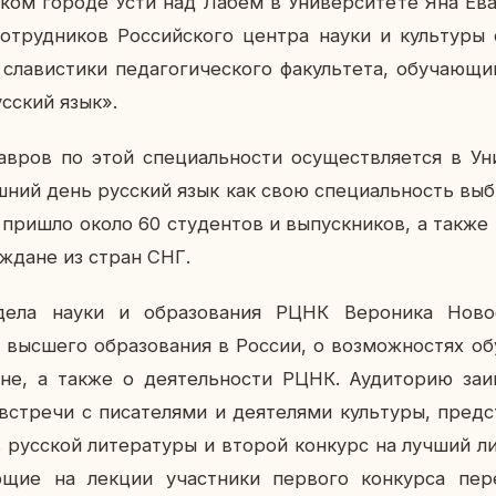
­ском городе Усти над Лабем в Уни­вер­си­те­те Яна Еван
­труд­ни­ков Рос­сий­ско­го центра науки и куль­ту­ры с
ла­ви­сти­ки пе­да­го­ги­че­ско­го фа­куль­те­та, обу­ча­ю­щ
ус­ский язык».
лав­ров по этой спе­ци­аль­но­сти осу­ществ­ля­ет­ся в Ун
ш­ний день рус­ский язык как свою спе­ци­аль­ность вы­
 пришло около 60 сту­ден­тов и вы­пуск­ни­ков, а также 
аж­дане из стран СНГ.
тдела науки и об­ра­зо­ва­ния РЦНК Ве­ро­ни­ка Но­во­се
выс­ше­го об­ра­зо­ва­ния в России, о воз­мож­но­стях обу
, а также о де­я­тель­но­сти РЦНК. Ауди­то­рию за­ин­
стре­чи с пи­са­те­ля­ми и де­я­те­ля­ми куль­ту­ры, пред­
в рус­ской ли­те­ра­ту­ры и второй кон­курс на лучший ли­
ю­щие на лекции участ­ни­ки пер­во­го кон­кур­са пе­ре­