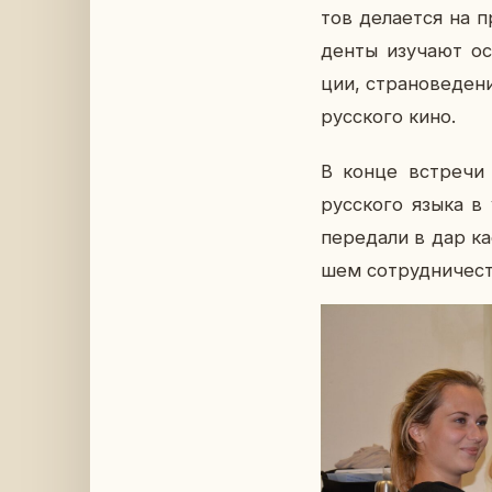
тов де­ла­ет­ся на п
ден­ты изу­ча­ют ос
ции, стра­но­ве­де­
рус­ско­го кино.
В конце встре­чи со
рус­ско­го языка в у
пе­ре­да­ли в дар ка
шем со­труд­ни­че­ст