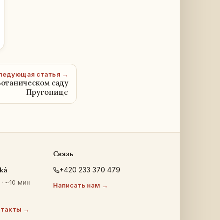
ледующая статья →
Ботаническом саду
Пругонице
Связь
ká
+420 233 370 479
· ~10 мин
Написать нам →
нтакты →