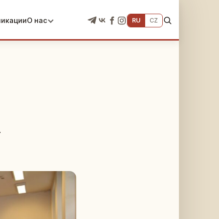
ликации
О нас
RU
CZ
а