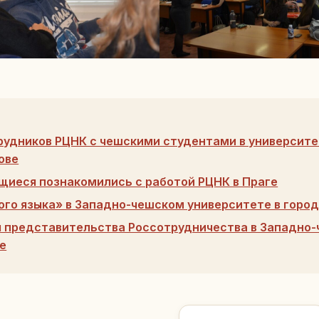
рудников РЦНК с чешскими студентами в университе
ове
щиеся познакомились с работой РЦНК в Праге
ого языка» в Западно-чешском университете в горо
 представительства Россотрудничества в Западно
е