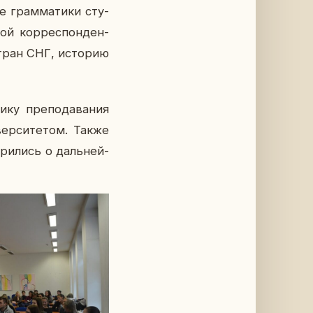
ме грам­ма­ти­ки сту­
вой кор­ре­спон­ден­
стран СНГ, ис­то­рию
­ку пре­по­да­ва­ния
­вер­си­те­том. Также
о­ри­лись о даль­ней­