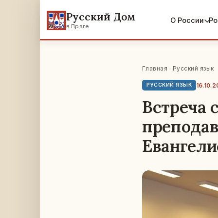
Русский Дом
О России
Ро
в Праге
Главная
·
Русский язык
16.10.2
РУССКИЙ ЯЗЫК
Встреча 
преподав
Евангели