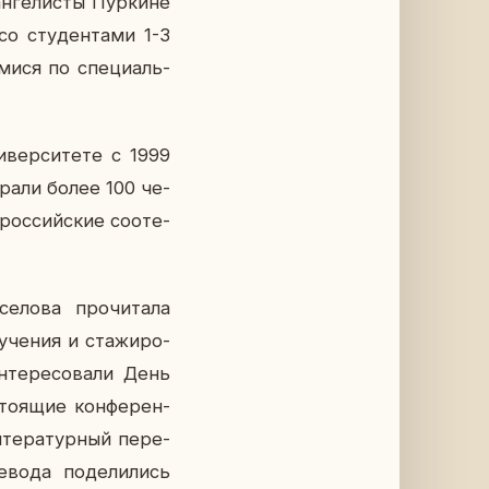
­ге­ли­сты Пур­кине
о сту­ден­та­ми 1-3
и­ми­ся по спе­ци­аль­
и­вер­си­те­те с 1999
бра­ли более 100 че­
рос­сий­ские со­оте­
­ло­ва про­чи­та­ла
­че­ния и ста­жи­ро­
те­ре­со­ва­ли День
сто­я­щие кон­фе­рен­
те­ра­тур­ный пе­ре­
во­да по­де­ли­лись