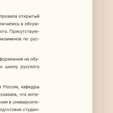
про­ве­ла от­кры­тый
ю­чи­лись в об­суж­
о­го. При­сут­ству­ю­
эк­за­ме­нов по рус­
оформ­ле­ния на обу­
юю школу рус­ско­го
рии России, ка­фед­ры
ска­за­ла, что ин­те­
ния в уни­вер­си­те­
д­го­тов­ке сту­ден­