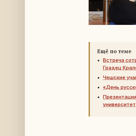
Ещё по теме
Встреча сот
Градец Крал
Чешские уча
«День русск
Презентация
университет