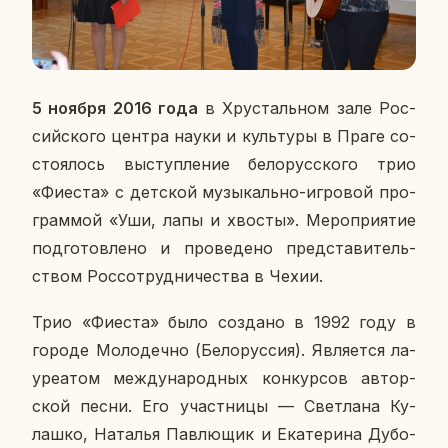
5 ноября 2016 года
в Хру­сталь­ном зале Рос­
сий­ско­го центра науки и куль­ту­ры в Праге со­
сто­я­лось вы­ступ­ле­ние бе­ло­рус­ско­го трио
«Фиеста» с дет­ской му­зы­каль­но-иг­ро­вой про­
грам­мой «Уши, лапы и хвосты». Ме­ро­при­я­тие
под­го­тов­ле­но и про­ве­де­но пред­ста­ви­тель­
ством Рос­со­труд­ни­че­ства в Чехии.
Трио «Фиеста» было со­зда­но в 1992 году в
городе Мо­ло­деч­но (Бе­ло­рус­сия). Яв­ля­ет­ся ла­
у­ре­а­том меж­ду­на­род­ных кон­кур­сов ав­тор­
ской песни. Его участ­ни­цы — Свет­ла­на Ку­
лаш­ко, На­та­лья Пав­лю­щик и Ека­те­ри­на Ду­бо­