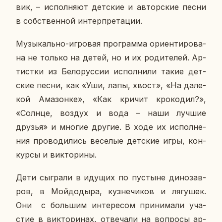
вик, – ис­пол­ня­ют дет­ские и ав­тор­ские песни
в соб­ствен­ной ин­тер­пре­та­ции.
Му­зы­каль­но-иг­ро­вая про­грам­ма ори­ен­ти­ро­ва­
на не только на детей, но и их ро­ди­те­лей. Ар­
тист­ки из Бе­ло­рус­сии ис­пол­ни­ли такие дет­
ские песни, как «Уши, лапы, хвост», «На да­ле­
кой Ама­зон­ке», «Как кричит кро­ко­дил?»,
«Солнце, воздух и вода – наши лучшие
друзья» и многие другие. В ходе их ис­пол­не­
ния про­во­ди­лись ве­се­лые дет­ские игры, кон­
кур­сы и вик­то­ри­ны.
Дети сыг­ра­ли в идущих по пу­стыне ди­но­зав­
ров, в Мой­до­ды­ра, куз­не­чи­ков и ля­гу­шек.
Они с боль­шим ин­те­ре­сом при­ни­ма­ли уча­
стие в вик­то­ри­нах, от­ве­ча­ли на во­про­сы ар­