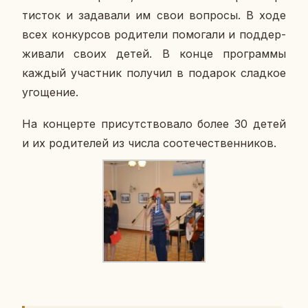
ти­сток и за­да­ва­ли им свои во­про­сы. В ходе
всех кон­кур­сов ро­ди­те­ли по­мо­га­ли и под­дер­
жи­ва­ли своих детей. В конце про­грам­мы
каждый участ­ник по­лу­чил в по­да­рок слад­кое
уго­ще­ние.
На кон­цер­те при­сут­ство­ва­ло более 30 детей
и их ро­ди­те­лей из числа со­оте­че­ствен­ни­ков.