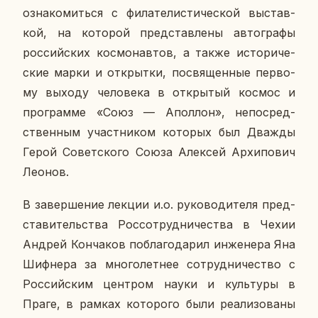
озна­ко­мить­ся с фи­ла­те­ли­сти­че­ской вы­став­
кой, на ко­то­рой пред­став­ле­ны ав­то­гра­фы
рос­сий­ских кос­мо­нав­тов, а также ис­то­ри­че­
ские марки и от­крыт­ки, по­свя­щен­ные пер­во­
му выходу че­ло­ве­ка в от­кры­тый космос и
про­грам­ме «Союз — Апол­лон», непо­сред­
ствен­ным участ­ни­ком ко­то­рых был Дважды
Герой Со­вет­ско­го Союза Алек­сей Ар­хи­по­вич
Леонов.
В за­вер­ше­ние лекции и.о. ру­ко­во­ди­те­ля пред­
ста­ви­тель­ства Рос­со­труд­ни­че­ства в Чехии
Андрей Кон­ча­ков по­бла­го­да­рил ин­же­не­ра Яна
Шиф­не­ра за мно­го­лет­нее со­труд­ни­че­ство с
Рос­сий­ским цен­тром науки и куль­ту­ры в
Праге, в рамках ко­то­ро­го были ре­а­ли­зо­ва­ны