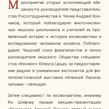
М
е­ро­при­я­тие открыл ис­пол­ня­ю­щий обя­
зан­но­сти ру­ко­во­ди­те­ля пред­ста­ви­тель­
ства Рос­со­труд­ни­че­ства в Чехии Андрей Кон­
ча­ков, ко­то­рый по­бла­го­да­рил мно­го­чис­лен­
ных чеш­ских школь­ни­ков и учи­те­лей за про­
яв­лен­ный ин­те­рес к ис­то­рии кос­мо­нав­ти­ки и
ис­сле­до­ва­нию че­ло­ве­ком кос­мо­са. По­бла­го­
да­рил Чеш­ский союз фи­ла­те­ли­стов и лично
ру­ко­во­ди­те­ля чеш­ско­го Об­ще­ства спе­ци­а­ли­
стов «Космос» Юлиуса Цацку за предо­став­ле­
ние редких и уни­каль­ных экс­по­на­тов для фи­
ла­те­ли­сти­че­ской вы­став­ки «Алек­сей Леонов:
че­ло­век – ле­ген­да».
Затем спе­ци­а­лист по кос­мо­нав­ти­ке, ин­же­нер
Ян Шифнер провел лекцию-пре­зен­та­цию
«Кос­мо­навт Алек­сей Леонов: первый выход