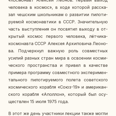
че­ло­ве­ка в космос», в ходе ко­то­рой рас­ска­
зал чеш­ским школь­ни­кам о раз­ви­тии пи­ло­ти­
ру­е­мой кос­мо­нав­ти­ки в СССР. Зна­чи­тель­ную
часть вы­ступ­ле­ния он по­свя­тил выходу в от­
кры­тый космос пер­во­го че­ло­ве­ка, лёт­чи­ка-
кос­мо­нав­та СССР Алек­сея Ар­хи­по­ви­ча Лео­но­
ва. Под­черк­нул важную роль сов­мест­ных
усилий разных стран мира в осво­е­нии кос­ми­
че­ско­го про­стран­ства и привел в ка­че­стве
при­ме­ра про­грам­му сов­мест­но­го экс­пе­ри­мен­
таль­но­го пи­ло­ти­ру­е­мо­го полета со­вет­ско­го
кос­ми­че­ско­го ко­раб­ля «Союз-19» и аме­ри­кан­
ско­го ко­раб­ля «Апол­лон», ко­то­рый был осу­
ществ­лен 15 июля 1975 года.
В этот же день участ­ни­ки лекции также могли