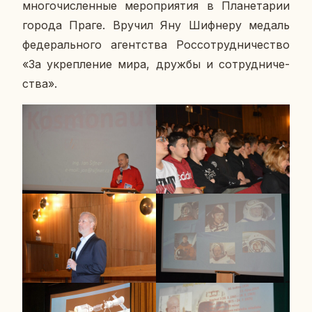
мно­го­чис­лен­ные ме­ро­при­я­тия в Пла­не­та­рии
города Праге. Вручил Яну Шиф­не­ру медаль
фе­де­раль­но­го агент­ства Рос­со­труд­ни­че­ство
«За укреп­ле­ние мира, дружбы и со­труд­ни­че­
ства».