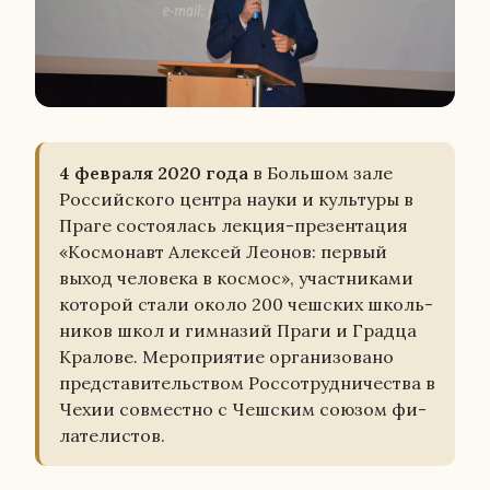
4 фев­ра­ля 2020 года
в Боль­шом зале
Рос­сий­ско­го центра науки и куль­ту­ры в
Праге со­сто­я­лась лекция-пре­зен­та­ция
«Кос­мо­навт Алек­сей Леонов: первый
выход че­ло­ве­ка в космос», участ­ни­ка­ми
ко­то­рой стали около 200 чеш­ских школь­
ни­ков школ и гим­на­зий Праги и Градца
Кра­ло­ве. Ме­ро­при­я­тие ор­га­ни­зо­ва­но
пред­ста­ви­тель­ством Рос­со­труд­ни­че­ства в
Чехии сов­мест­но с Чеш­ским союзом фи­
ла­те­ли­стов.