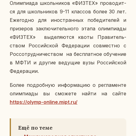
Олим­пи­а­да школь­ни­ков «ФИЗТЕХ» про­во­дит­
ся для школь­ни­ков 9-11 клас­сов более 30 лет.
Еже­год­но для ино­стран­ных по­бе­ди­те­лей и
при­зе­ров за­клю­чи­тель­но­го этапа олим­пи­а­ды
«ФИЗТЕХ» вы­де­ля­ют­ся квоты Пра­ви­тель­
ством Рос­сий­ской Фе­де­ра­ции сов­мест­но с
Рос­со­труд­ни­че­ством на бес­плат­ное обу­че­ние
в МФТИ и другие ве­ду­щие вузы Рос­сий­ской
Фе­де­ра­ции.
Более по­дроб­ную ин­фор­ма­цию о ре­гла­мен­те
олим­пи­а­ды вы смо­же­те найти на сайте
https://olymp-online.mipt.ru/
Ещё по теме