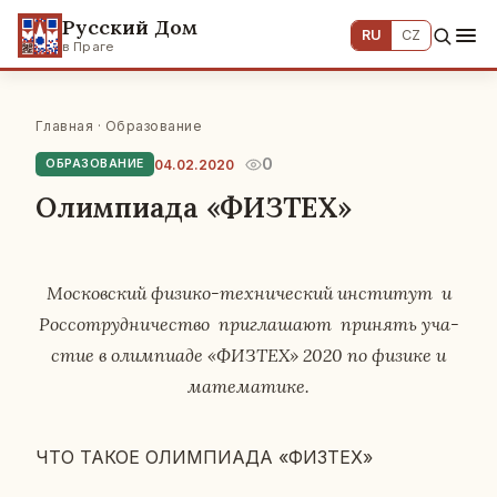
Русский Дом
RU
CZ
в Праге
Главная
·
Образование
0
04.02.2020
ОБРАЗОВАНИЕ
Олимпиада «ФИЗТЕХ»
Мос­ков­ский физико-тех­ни­че­ский ин­сти­тут и
Рос­со­труд­ни­че­ство при­гла­ша­ют при­нять уча­
стие в олим­пиа­де «ФИЗТЕХ» 2020 по физике и
ма­те­ма­ти­ке.
ЧТО ТАКОЕ ОЛИМ­ПИ­А­ДА «ФИЗТЕХ»