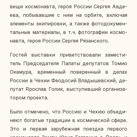
вещи кос­мо­нав­та, героя России Сергея Ав­де­
е­ва, по­бы­вав­шие с ним на орбите, вклю­чая
эле­мен­ты эки­пи­ров­ки, а также фо­то­до­ку­мен­
таль­ные ма­те­ри­а­лы, в т.ч. фо­то­гра­фии кос­мо­
нав­та, героя России Сергея Ря­зан­ско­го.
Гостей вы­став­ки при­вет­ство­ва­ли за­ме­сти­
тель Пред­се­да­те­ля Палаты де­пу­та­тов Томио
Ока­му­ра, вре­мен­ный по­ве­рен­ный в делах
России в Чехии Фе­о­до­сий Вла­ды­шев­ский, де­
пу­тат Яро­слав Голик, вы­сту­пив­ший ор­га­ни­за­
то­ром про­ек­та.
Было от­ме­че­но, что Россию и Чехию объ­еди­
ня­ют бо­га­тые тра­ди­ции в кос­ми­че­ской сфере.
Это и первая за­ру­беж­ная по­езд­ка пер­во­го