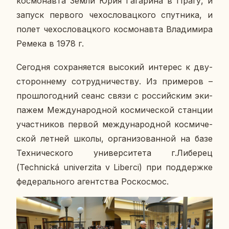
кос­мо­нав­та Земли Юрия Га­га­ри­на в Прагу, и
запуск пер­во­го че­хо­сло­вац­ко­го спут­ни­ка, и
полет че­хо­сло­вац­ко­го кос­мо­нав­та Вла­ди­ми­ра
Ремека в 1978 г.
Се­го­дня со­хра­ня­ет­ся вы­со­кий ин­те­рес к дву­
сто­рон­не­му со­труд­ни­че­ству. Из при­ме­ров –
про­шло­год­ний сеанс связи с рос­сий­ским эки­
па­жем Меж­ду­на­род­ной кос­ми­че­ской стан­ции
участ­ни­ков первой меж­ду­на­род­ной кос­ми­че­
ской летней школы, ор­га­ни­зо­ван­ной на базе
Тех­ни­че­ско­го уни­вер­си­те­та г.Ли­бе­рец
(Technická univerzita v Liberci) при под­держ­ке
фе­де­раль­но­го агент­ства Ро­с­кос­мос.