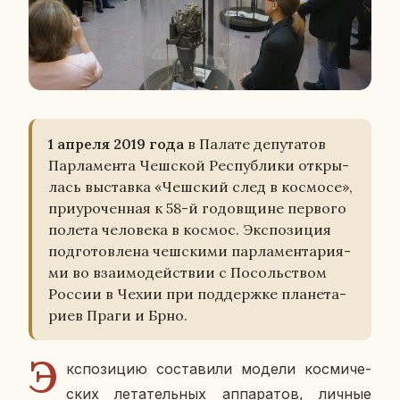
1 апреля 2019 года
в Палате де­пу­та­тов
Пар­ла­мен­та Чеш­ской Рес­пуб­ли­ки от­кры­
лась вы­став­ка «Чеш­ский след в кос­мо­се»,
при­уро­чен­ная к 58-й го­дов­щине пер­во­го
полета че­ло­ве­ка в космос. Экс­по­зи­ция
под­го­тов­ле­на чеш­ски­ми пар­ла­мен­та­ри­я­
ми во вза­и­мо­дей­ствии с По­соль­ством
России в Чехии при под­держ­ке пла­не­та­
ри­ев Праги и Брно.
Э
кс­по­зи­цию со­ста­ви­ли модели кос­ми­че­
ских ле­та­тель­ных ап­па­ра­тов, личные