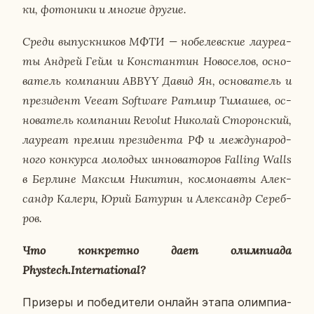
ки, фо­то­ни­ки и многие другие.
Среди вы­пуск­ни­ков МФТИ — но­бе­лев­ские ла­у­ре­а­
ты Андрей Гейм и Кон­стан­тин Но­во­се­лов, ос­но­
ва­тель ком­па­нии ABBYY Давид Ян, ос­но­ва­тель и
пре­зи­дент Veeam Software Ратмир Ти­ма­шев, ос­
но­ва­тель ком­па­нии
Revolut
Ни­ко­лай Сто­рон­ский,
ла­у­ре­ат премии пре­зи­ден­та РФ и меж­ду­на­род­
но­го кон­кур­са мо­ло­дых ин­но­ва­то­ров Falling Walls
в Бер­лине Максим Ни­ки­тин, кос­мо­нав­ты Алек­
сандр Калери, Юрий Ба­ту­рин и Алек­сандр Се­реб­
ров.
Что кон­крет­но дает олим­пи­а­да
Phystech.International?
При­зе­ры и по­бе­ди­те­ли онлайн этапа олим­пи­а­