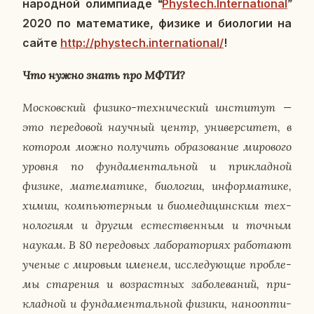
на­род­ной олим­пиа­де
“
Phystech.International
”
2020 по ма­те­ма­ти­ке, физике и био­ло­гии на
сайте
http://phystech.international/
!
Что нужно знать про МФТИ?
Мос­ков­ский физико-тех­ни­че­ский ин­сти­тут —
это пе­ре­до­вой на­уч­ный центр, уни­вер­си­тет, в
ко­то­ром можно по­лу­чить об­ра­зо­ва­ние ми­ро­во­го
уровня по фун­да­мен­таль­ной и при­клад­ной
физике, ма­те­ма­ти­ке, био­ло­гии, ин­фор­ма­ти­ке,
химии, ком­пью­тер­ным и био­ме­ди­цин­ским тех­
но­ло­ги­ям и другим есте­ствен­ным и точным
наукам. В 80 пе­ре­до­вых ла­бо­ра­то­ри­ях ра­бо­та­ют
ученые с ми­ро­вым именем, ис­сле­ду­ю­щие про­бле­
мы ста­ре­ния и воз­раст­ных за­бо­ле­ва­ний, при­
клад­ной и фун­да­мен­таль­ной физики, на­но­оп­ти­