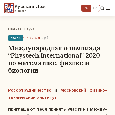
Русский Дом
RU
CZ
в Праге
Главная
·
Наука
2
16.10.2020
НАУКА
Mеждународная олимпиада
“Phystech.International” 2020
по математике, физике и
биологии
Рос­со­труд­ни­че­ство
и
Мос­ков­ский физико-
тех­ни­че­ский ин­сти­тут
при­гла­ша­ют тебя при­нять уча­стие в меж­ду­