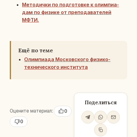
Ме­то­дич­ки по под­го­тов­ке к олим­пи­а­
дам по физике от пре­по­да­ва­те­лей
МФТИ.
Ещё по теме
Олимпиада Московского физико-
технического института
Поделиться
Оцените материал:
0
0