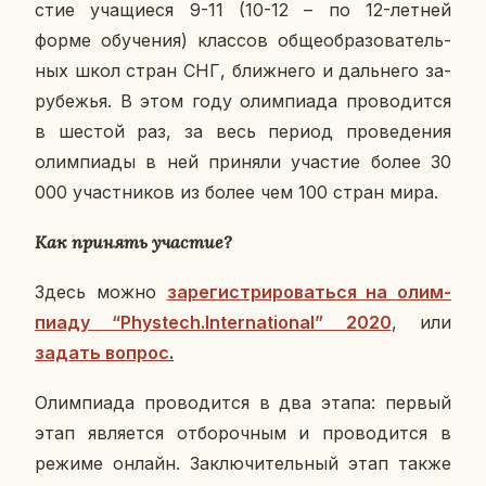
стие уча­щи­е­ся 9-11 (10-12 – по 12-летней
форме обу­че­ния) клас­сов об­ще­об­ра­зо­ва­тель­
ных школ стран СНГ, ближ­не­го и даль­не­го за­
ру­бе­жья. В этом году олим­пи­а­да про­во­дит­ся
в шестой раз, за весь период про­ве­де­ния
олим­пи­а­ды в ней при­ня­ли уча­стие более 30
000 участ­ни­ков из более чем 100 стран мира.
Как при­нять уча­стие?
Здесь можно
за­ре­ги­стри­ро­вать­ся на олим­
пи­а­ду “Phystech.International” 2020
, или
задать вопрос
.
Олим­пи­а­да про­во­дит­ся в два этапа: первый
этап яв­ля­ет­ся от­бо­роч­ным и про­во­дит­ся в
режиме онлайн. За­клю­чи­тель­ный этап также