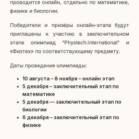
про­во­дит­ся онлайн, от­дель­но по ма­те­ма­ти­ке,
физике и био­ло­гии.
По­бе­ди­те­ли и при­зё­ры онлайн-этапа будут
при­гла­ше­ны к уча­стию в за­клю­чи­тель­ном
этапе олим­пи­ад “Phystech.International” и
«Физтех» по со­от­вет­ству­ю­ще­му пред­ме­ту.
Даты про­ве­де­ния олим­пи­а­ды:
10 ав­гу­ста – 8 ноября – онлайн этап
5 де­каб­ря – за­клю­чи­тель­ный этап по
ма­те­ма­ти­ке
5 де­каб­ря — за­клю­чи­тель­ный этап по
био­ло­гии
6 де­каб­ря – за­клю­чи­тель­ный этап по
физике