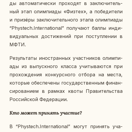
ды ав­то­ма­ти­че­ски про­хо­дят в за­клю­чи­тель­
ный этап олим­пи­а­ды «Физтех», а по­бе­ди­те­ли
и при­зё­ры за­клю­чи­тель­но­го этапа олим­пи­а­ды
“Phystech.International” по­лу­ча­ют баллы ин­ди­
ви­ду­аль­ных до­сти­же­ний при по­ступ­ле­нии в
МФТИ.
Ре­зуль­та­ты ино­стран­ных участ­ни­ков олим­пи­
а­ды из вы­пуск­но­го класса учи­ты­ва­ют­ся при
про­хож­де­ния кон­курс­но­го отбора на места,
ко­то­рые обес­пе­че­ны го­су­дар­ствен­ным фи­нан­
си­ро­ва­ни­ем в рамках квоты Пра­ви­тель­ства
Рос­сий­ской Фе­де­ра­ции.
Кто может при­нять уча­стие?
В “Phystech.International” могут при­нять уча­