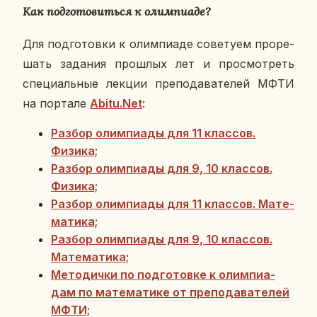
Как под­го­то­вить­ся к олим­пиа­де?
Для под­го­тов­ки к олим­пиа­де со­ве­ту­ем про­ре­
шать за­да­ния про­шлых лет и про­смот­реть
спе­ци­аль­ные лекции пре­по­да­ва­те­лей МФТИ
на пор­та­ле
Abitu.Net
:
Разбор олим­пи­а­ды для 11 клас­сов.
Физика;
Разбор олим­пи­а­ды для 9, 10 клас­сов.
Физика;
Разбор олим­пи­а­ды для 11 клас­сов. Ма­те­
ма­ти­ка;
Разбор олим­пи­а­ды для 9, 10 клас­сов.
Ма­те­ма­ти­ка;
Ме­то­дич­ки по под­го­тов­ке к олим­пи­а­
дам по ма­те­ма­ти­ке от пре­по­да­ва­те­лей
МФТИ;