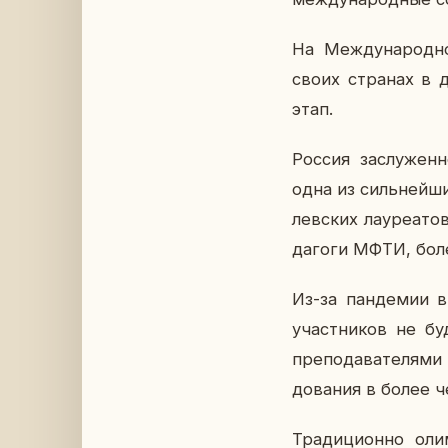
На Меж­ду­на­род­н
своих стра­нах в дв
этап.
Россия за­слу­жен­н
одна из силь­ней­ши
лев­ских ла­у­ре­а­т
да­го­ги МФТИ, бол
Из-за пан­де­мии в
участ­ни­ков не буд
пре­по­да­ва­те­ля­м
до­ва­ния в более 
Тра­ди­ци­он­но оли