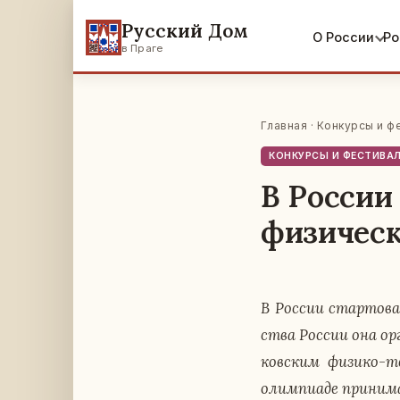
Русский Дом
О России
Ро
в Праге
Главная
·
Конкурсы и ф
КОНКУРСЫ И ФЕСТИВА
В России
физичес
В России стар­то­ва­
ства России она ор­г
ков­ским физико-тех
олим­пиа­де при­ни­