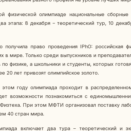
ой фи­зи­че­ской олим­пиа­де на­ци­о­наль­ные сбор­
а этапа: 8 де­каб­ря – тео­ре­ти­че­ский тур, 10 де­каб­
о по­лу­чи­ла право про­ве­де­ния IPhO: рос­сий­ская ф
х в мире. Только среди вы­пуск­ни­ков и пре­по­да­ва­т
ов по физике, а школь­ни­ки и сту­ден­ты, ко­то­рых го­то­
ее 20 лет при­во­зят олим­пий­ское золото.
 этом году олим­пи­а­да про­хо­дит в рас­пре­де­лен­но
ет воз­мож­но­сти по­зна­ко­мить­ся с еди­но­мыш­лен­ни
и Физ­те­ха. При этом МФТИ ор­га­ни­зо­вал по­став­ку ла­бо
чем 40 стран мира.
м­пи­а­да вклю­ча­ет два тура – тео­ре­ти­че­ский и экс