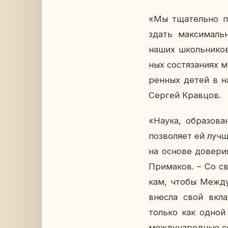
«Мы тща­тель­но по­
здать мак­си­маль
наших школь­ни­ков 
ных со­стя­за­ни­ях 
рен­ных детей в на
Сергей Крав­цов.
«Наука, об­ра­зо­ва
поз­во­ля­ет ей луч
на основе до­ве­рия 
При­ма­ков. – Со св
кам, чтобы Меж­ду­
внесла свой вклад 
только как одной и
меж­ду­на­род­ные с