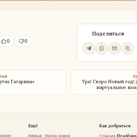
Поделиться
0
0
тья
С
утах Гагарина»
Ура! Скоро Новый год!
виртуальное изм
Ещё
Как добраться
Чехия
·
Афиша
·
Курсы языка
Hradčans
Станция