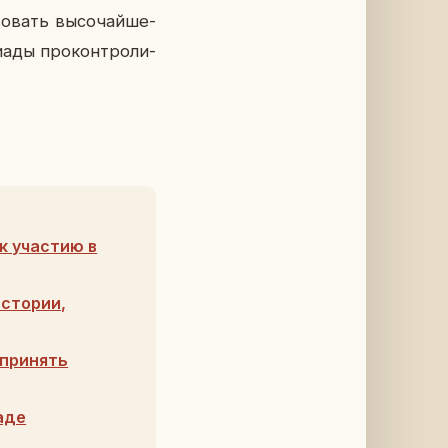
о­вать вы­со­чай­ше­
а­ды про­кон­тро­ли­
к участию в
истории,
 принять
аде