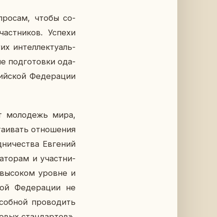
о­про­сам, чтобы со­
аст­ни­ков. Успехи
х ин­тел­лек­ту­аль­
не под­го­тов­ки ода­
й­ской Фе­де­ра­ции
­ет мо­ло­дежь мира,
­и­вать от­но­ше­ния
­ни­че­ства Ев­ге­ний
а­то­рам и участ­ни­
 вы­со­ком уровне и
кой Фе­де­ра­ции не
соб­ной про­во­дить
о­вых стан­дар­тов».