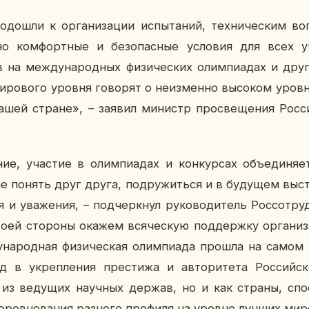
до­шли к ор­га­ни­за­ции ис­пы­та­ний, тех­ни­че­ским в
­но ком­форт­ные и без­опас­ные усло­вия для всех уч
на меж­ду­на­род­ных фи­зи­че­ских олим­пи­а­дах и други
ми­ро­во­го уровня го­во­рят о неиз­мен­но вы­со­ком уров
шей стране», – заявил ми­нистр про­све­ще­ния Рос­си
­ние, уча­стие в олим­пи­а­дах и кон­кур­сах объ­еди­ня
ше понять друг друга, по­дру­жить­ся и в бу­ду­щем вы­ста
и ува­же­ния, – под­черк­нул ру­ко­во­ди­тель Рос­со­труд
оей сто­ро­ны окажем вся­че­скую под­держ­ку ор­га­ни­з
на­род­ная фи­зи­че­ская олим­пи­а­да прошла на самом
в укреп­ле­ния пре­сти­жа и ав­то­ри­те­та Рос­сий­с
з ве­ду­щих на­уч­ных держав, но и как страны, спо­
о­рев­но­ва­ния раз­но­го про­фи­ля на уровне лучших ми­р