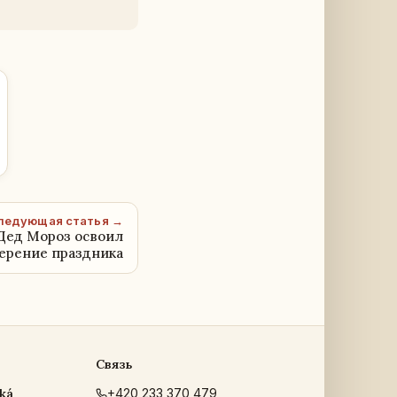
ледующая статья →
 Дед Мороз освоил
ерение праздника
Связь
ká
+420 233 370 479