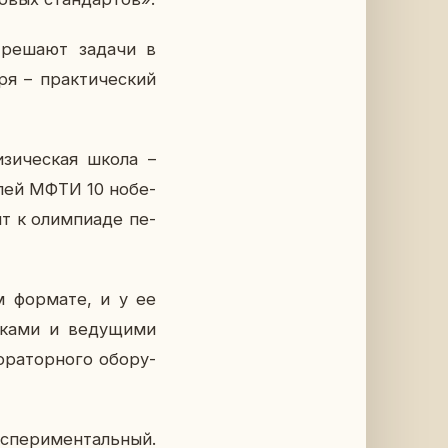
ные решают задачи в
ря – прак­ти­че­ский
и­зи­че­ская школа –
е­лей МФТИ 10 но­бе­
вят к олим­пиа­де пе­
м фор­ма­те, и у ее
­ка­ми и ве­ду­щи­ми
­ра­тор­но­го обо­ру­
­пе­ри­мен­таль­ный.