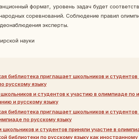
н­ци­он­ный формат, уро­вень задач будет со­от­вет­ств
­род­ных со­рев­но­ва­ний. Со­блю­де­ние правил олим­пи­
ео­на­блю­де­ния экс­пер­ты.
бир­ской науки
ая библиотека приглашает школьников и студентов 
о русскому языку
школьников и студентов к участию в олимпиаде по 
нию и русскому языку
ая библиотека приглашает школьников и студентов
лимпиаде по русскому языку
и школьников и студентов приняли участие в олимпи
ой библиотеки по русскому языку как иностранному