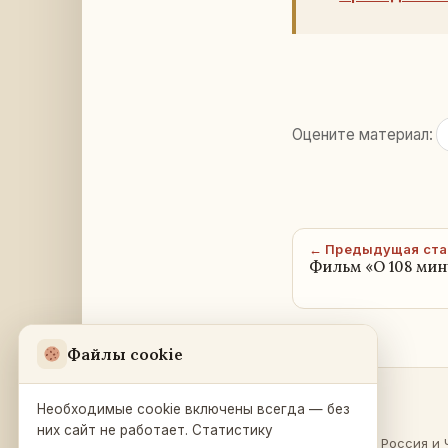
Оцените материал:
← Предыдущая ста
Фильм «О 108 мин
Файлы cookie
Необходимые cookie включены всегда — без
Разделы
Русский Дом
в Праге
них сайт не работает. Статистику
О России
·
Россия и 