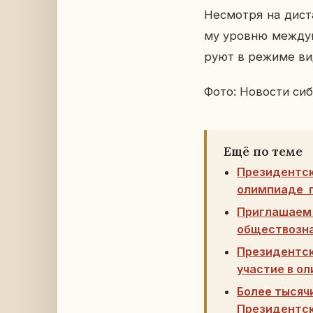
Несмот­ря на ди­ста
му уровню меж­ду­на
ру­ют в режиме ви­д
Фото: Но­во­сти си­
Ещё по теме
Президентск
олимпиаде п
Приглашаем 
обществозна
Президентск
участие в о
Более тысяч
Президентск