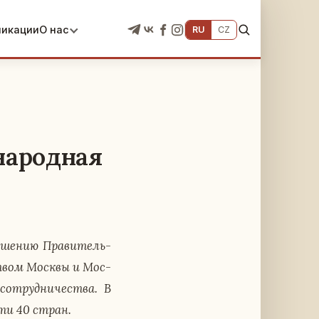
ликации
О нас
RU
CZ
народная
е­ше­нию Пра­ви­тель­
ь­ством Москвы и Мос­
о­труд­ни­че­ства. В
чти 40 стран.